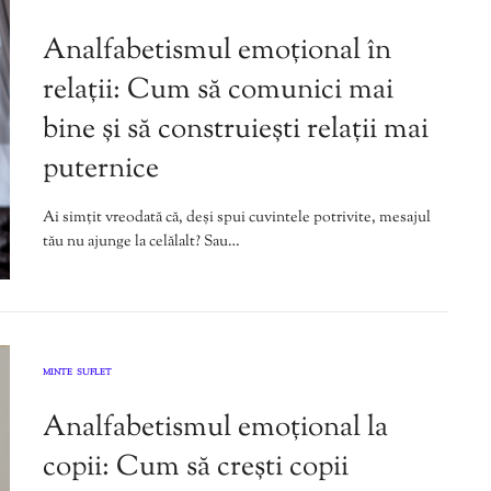
,
Analfabetismul emoțional în
relații: Cum să comunici mai
bine și să construiești relații mai
puternice
Ai simțit vreodată că, deși spui cuvintele potrivite, mesajul
tău nu ajunge la celălalt? Sau…
MINTE
SUFLET
,
Analfabetismul emoțional la
copii: Cum să crești copii