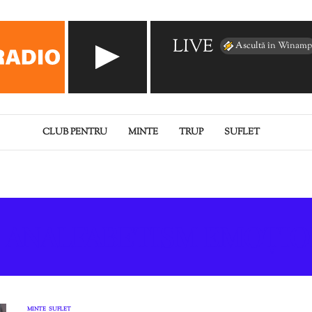
LIVE
Ascultă în Winamp
CLUB PENTRU
MINTE
TRUP
SUFLET
:
ANALFABETISM EMOȚIO
MINTE
SUFLET