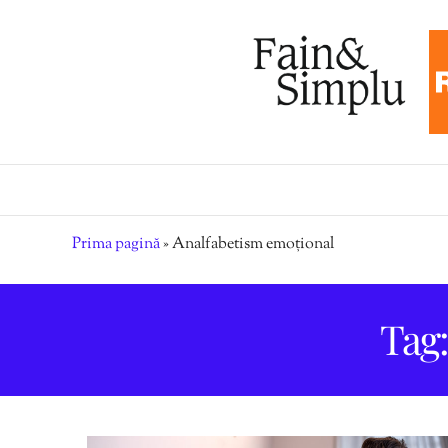
Prima pagină
»
Analfabetism emoțional
Tag