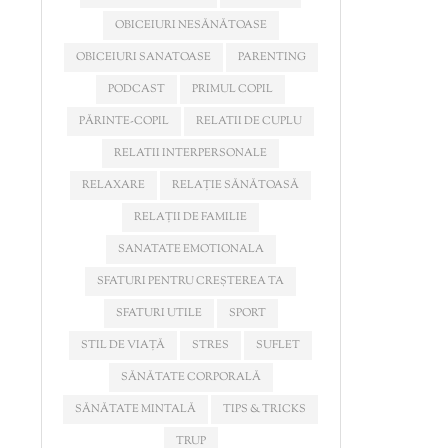
OBICEIURI NESĂNĂTOASE
OBICEIURI SANATOASE
PARENTING
PODCAST
PRIMUL COPIL
PĂRINTE-COPIL
RELATII DE CUPLU
RELATII INTERPERSONALE
RELAXARE
RELAȚIE SĂNĂTOASĂ
RELAȚII DE FAMILIE
SANATATE EMOTIONALA
SFATURI PENTRU CREȘTEREA TA
SFATURI UTILE
SPORT
STIL DE VIAȚĂ
STRES
SUFLET
SĂNĂTATE CORPORALĂ
SĂNĂTATE MINTALĂ
TIPS & TRICKS
TRUP