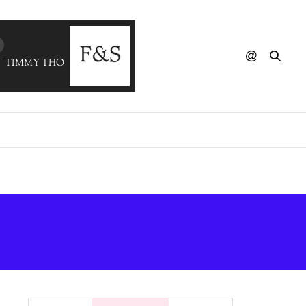
TIMMY THOMAS VS CUBA GOODING - Why Can't We Live Toget
NAL