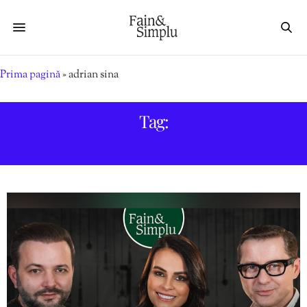
Prima pagină
»
adrian sina
Tag:
ADRIAN SINA