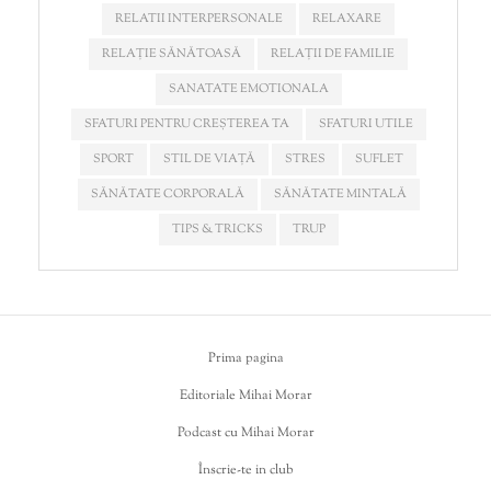
RELATII INTERPERSONALE
RELAXARE
RELAȚIE SĂNĂTOASĂ
RELAȚII DE FAMILIE
SANATATE EMOTIONALA
SFATURI PENTRU CREȘTEREA TA
SFATURI UTILE
SPORT
STIL DE VIAȚĂ
STRES
SUFLET
SĂNĂTATE CORPORALĂ
SĂNĂTATE MINTALĂ
TIPS & TRICKS
TRUP
Prima pagina
Editoriale Mihai Morar
Podcast cu Mihai Morar
Înscrie-te in club