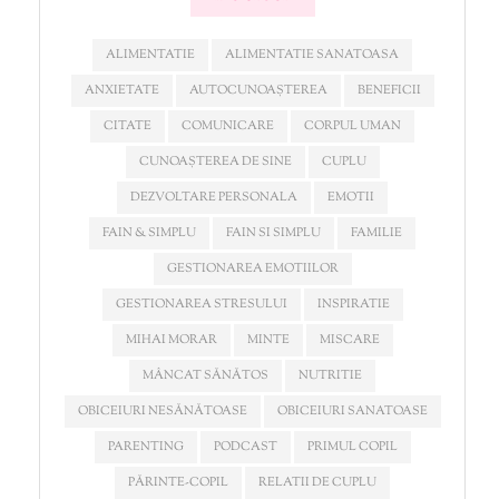
ALIMENTATIE
ALIMENTATIE SANATOASA
ANXIETATE
AUTOCUNOAȘTEREA
BENEFICII
CITATE
COMUNICARE
CORPUL UMAN
CUNOAȘTEREA DE SINE
CUPLU
DEZVOLTARE PERSONALA
EMOTII
FAIN & SIMPLU
FAIN SI SIMPLU
FAMILIE
GESTIONAREA EMOTIILOR
GESTIONAREA STRESULUI
INSPIRATIE
MIHAI MORAR
MINTE
MISCARE
MÂNCAT SĂNĂTOS
NUTRITIE
OBICEIURI NESĂNĂTOASE
OBICEIURI SANATOASE
PARENTING
PODCAST
PRIMUL COPIL
PĂRINTE-COPIL
RELATII DE CUPLU