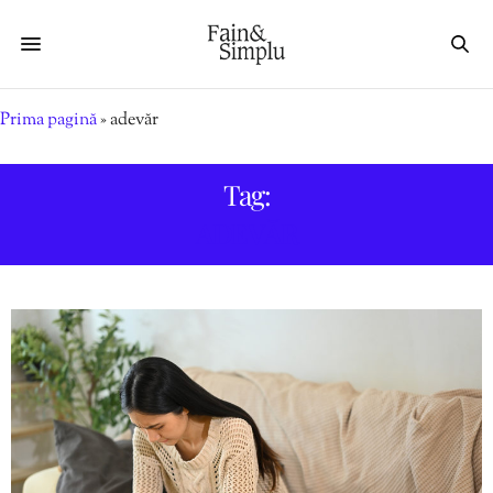
Prima pagină
»
adevăr
Tag:
ADEVĂR