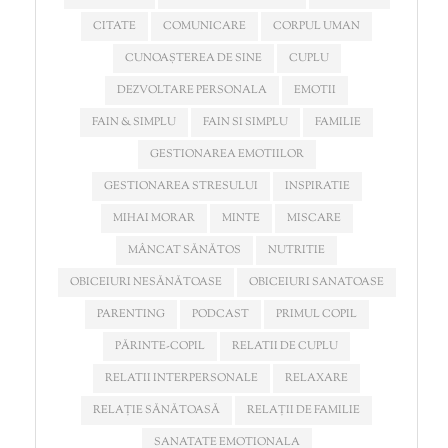
CITATE
COMUNICARE
CORPUL UMAN
CUNOAȘTEREA DE SINE
CUPLU
DEZVOLTARE PERSONALA
EMOTII
FAIN & SIMPLU
FAIN SI SIMPLU
FAMILIE
GESTIONAREA EMOTIILOR
GESTIONAREA STRESULUI
INSPIRATIE
MIHAI MORAR
MINTE
MISCARE
MÂNCAT SĂNĂTOS
NUTRITIE
OBICEIURI NESĂNĂTOASE
OBICEIURI SANATOASE
PARENTING
PODCAST
PRIMUL COPIL
PĂRINTE-COPIL
RELATII DE CUPLU
RELATII INTERPERSONALE
RELAXARE
RELAȚIE SĂNĂTOASĂ
RELAȚII DE FAMILIE
SANATATE EMOTIONALA