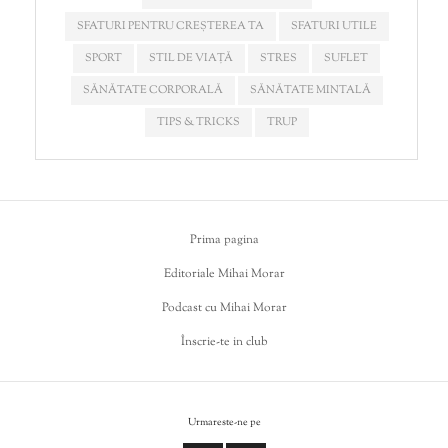
SFATURI PENTRU CREȘTEREA TA
SFATURI UTILE
SPORT
STIL DE VIAȚĂ
STRES
SUFLET
SĂNĂTATE CORPORALĂ
SĂNĂTATE MINTALĂ
TIPS & TRICKS
TRUP
Prima pagina
Editoriale Mihai Morar
Podcast cu Mihai Morar
Înscrie-te in club
Urmareste-ne pe