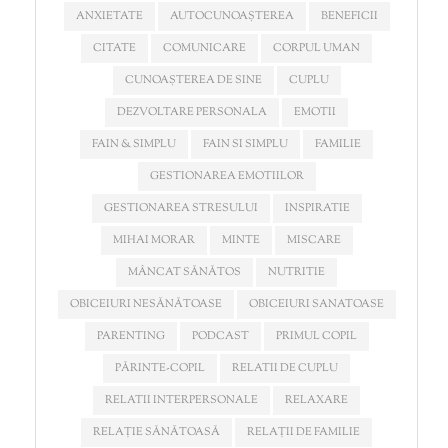
ANXIETATE
AUTOCUNOAȘTEREA
BENEFICII
CITATE
COMUNICARE
CORPUL UMAN
CUNOAȘTEREA DE SINE
CUPLU
DEZVOLTARE PERSONALA
EMOTII
FAIN & SIMPLU
FAIN SI SIMPLU
FAMILIE
GESTIONAREA EMOTIILOR
GESTIONAREA STRESULUI
INSPIRATIE
MIHAI MORAR
MINTE
MISCARE
MÂNCAT SĂNĂTOS
NUTRITIE
OBICEIURI NESĂNĂTOASE
OBICEIURI SANATOASE
PARENTING
PODCAST
PRIMUL COPIL
PĂRINTE-COPIL
RELATII DE CUPLU
RELATII INTERPERSONALE
RELAXARE
RELAȚIE SĂNĂTOASĂ
RELAȚII DE FAMILIE