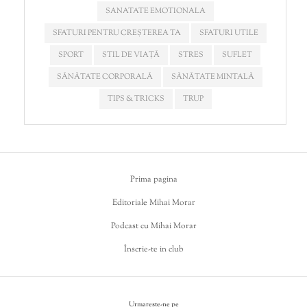
SANATATE EMOTIONALA
SFATURI PENTRU CREȘTEREA TA
SFATURI UTILE
SPORT
STIL DE VIAȚĂ
STRES
SUFLET
SĂNĂTATE CORPORALĂ
SĂNĂTATE MINTALĂ
TIPS & TRICKS
TRUP
Prima pagina
Editoriale Mihai Morar
Podcast cu Mihai Morar
Înscrie-te in club
Urmareste-ne pe