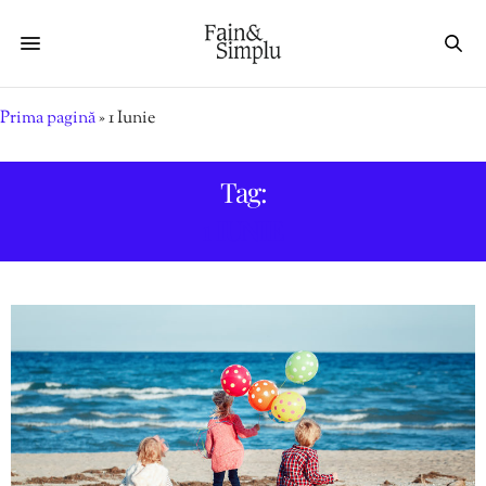
Prima pagină
»
1 Iunie
Tag:
1 IUNIE