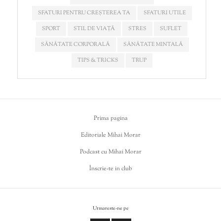
SFATURI PENTRU CREȘTEREA TA
SFATURI UTILE
SPORT
STIL DE VIAȚĂ
STRES
SUFLET
SĂNĂTATE CORPORALĂ
SĂNĂTATE MINTALĂ
TIPS & TRICKS
TRUP
Prima pagina
Editoriale Mihai Morar
Podcast cu Mihai Morar
Înscrie-te in club
Urmareste-ne pe