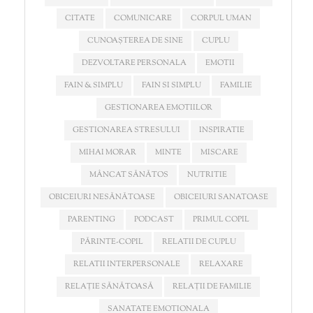
CITATE
COMUNICARE
CORPUL UMAN
CUNOAȘTEREA DE SINE
CUPLU
DEZVOLTARE PERSONALA
EMOTII
FAIN & SIMPLU
FAIN SI SIMPLU
FAMILIE
GESTIONAREA EMOTIILOR
GESTIONAREA STRESULUI
INSPIRATIE
MIHAI MORAR
MINTE
MISCARE
MÂNCAT SĂNĂTOS
NUTRITIE
OBICEIURI NESĂNĂTOASE
OBICEIURI SANATOASE
PARENTING
PODCAST
PRIMUL COPIL
PĂRINTE-COPIL
RELATII DE CUPLU
RELATII INTERPERSONALE
RELAXARE
RELAȚIE SĂNĂTOASĂ
RELAȚII DE FAMILIE
SANATATE EMOTIONALA