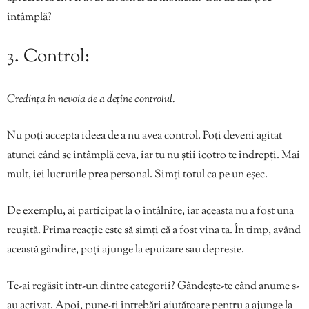
întâmplă?
3. Control:
Credința în nevoia de a deține controlul.
Nu poți accepta ideea de a nu avea control. Poți deveni agitat
atunci când se întâmplă ceva, iar tu nu știi îcotro te îndrepți. Mai
mult, iei lucrurile prea personal. Simți totul ca pe un eșec.
De exemplu, ai participat la o întâlnire, iar aceasta nu a fost una
reușită. Prima reacție este să simți că a fost vina ta. În timp, având
această gândire, poți ajunge la epuizare sau depresie.
Te-ai regăsit într-un dintre categorii? Gândește-te când anume s-
au activat. Apoi, pune-ți întrebări ajutătoare pentru a ajunge la