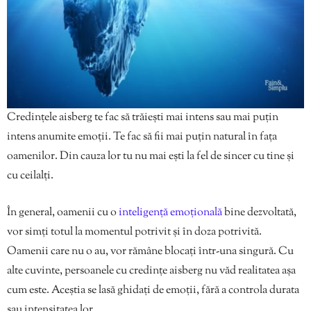
Credințele aisberg te fac să trăiești mai intens sau mai puțin
intens anumite emoții. Te fac să fii mai puțin natural în fața
oamenilor. Din cauza lor tu nu mai ești la fel de sincer cu tine și
cu ceilalți.
În general, oamenii cu o
inteligență emoțională
bine dezvoltată,
vor simți totul la momentul potrivit și în doza potrivită.
Oamenii care nu o au, vor rămâne blocați într-una singură. Cu
alte cuvinte, persoanele cu credințe aisberg nu văd realitatea așa
cum este. Aceștia se lasă ghidați de emoții, fără a controla durata
sau intensitatea lor.