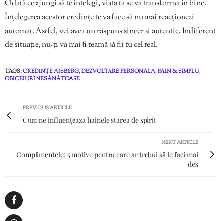
Odată ce ajungi să te înțelegi, viața ta se va transforma în bine.
Înțelegerea acestor credințe te va face să nu mai reacționezi
automat. Astfel, vei avea un răspuns sincer și autentic. Indiferent
de situație, nu-ți va mai fi teamă să fii tu cel real.
TAGS:
CREDINȚE AISBERG
,
DEZVOLTARE PERSONALA
,
FAIN & SIMPLU
,
OBICEIURI NESĂNĂTOASE
PREVIOUS ARTICLE
Cum ne influențează hainele starea de spirit
NEXT ARTICLE
Complimentele: 5 motive pentru care ar trebui să le faci mai
des