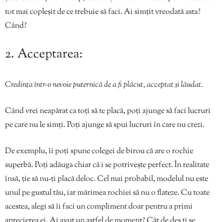
tot mai copleșit de ce trebuie să faci. Ai simțit vreodată asta?
Când?
2. Acceptarea:
Credința într-o nevoie puternică de a fi plăcut, acceptat și lăudat.
Când vrei neapărat ca toți să te placă, poți ajunge să faci lucruri
pe care nu le simți. Poți ajunge să spui lucruri în care nu crezi.
De exemplu, îi poți spune colegei de birou că are o rochie
superbă. Poți adăuga chiar că i se potrivește perfect. În realitate
însă, ție să nu-ți placă deloc. Cel mai probabil, modelul nu este
unul pe gustul tău, iar mărimea rochiei să nu o flateze. Cu toate
acestea, alegi să îi faci un compliment doar pentru a primi
aprecierea ei. Ai avut un astfel de moment? Cât de des ți se