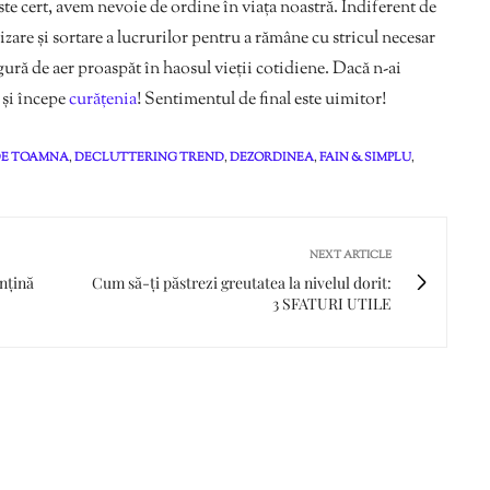
ste cert, avem nevoie de ordine în viața noastră. Indiferent de
izare și sortare a lucrurilor pentru a rămâne cu stricul necesar
 gură de aer proaspăt în haosul vieții cotidiene. Dacă n-ai
r și începe
curățenia
! Sentimentul de final este uimitor!
DE TOAMNA
,
DECLUTTERING TREND
,
DEZORDINEA
,
FAIN & SIMPLU
,
NEXT ARTICLE
nțină
Cum să-ți păstrezi greutatea la nivelul dorit:
3 SFATURI UTILE