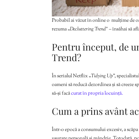
Probabil ai văzut în online o mulțime d
rezuma „
Decluttering Trend” –
însăhai să afl
Pentru început, de u
Trend?
În serialul Netflix „
Tidying Up
”, specialist
oameni să reducă dezordinea și să creeze sp
să-și facă
curat în propria locuință.
Cum a prins avânt ac
Într-o epocă a consumului excesiv, a scăpa
ușurare personală și mândrie. Totodată, poa