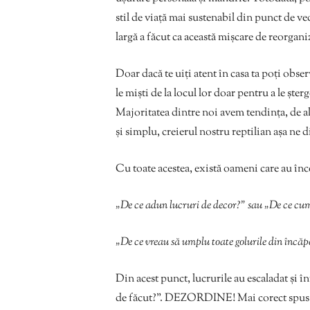
stil de viață mai sustenabil din punct de v
largă a făcut ca această mișcare de reorgani
Doar dacă te uiți atent în casa ta poți obser
le miști de la locul lor doar pentru a le șter
Majoritatea dintre noi avem tendința, de al
și simplu, creierul nostru reptilian așa ne 
Cu toate acestea, există oameni care au înc
„De ce adun lucruri de decor?” sau „De ce cump
„De ce vreau să umplu toate golurile din încăp
Din acest punct, lucrurile au escaladat și 
de făcut?”. DEZORDINE! Mai corect spus: