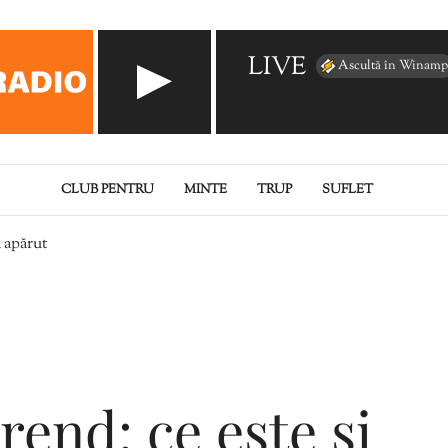
LIVE
Ascultă în Winamp
CLUB PENTRU
MINTE
TRUP
SUFLET
a apărut
rend: ce este și