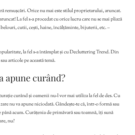
fără remușcări. Orice nu mai este stilul proprietarului, aruncat.
runcat! La fel s-a procedat cu orice lucru care nu se mai pliază
belouri, cutii, cești, haine, încălțăminte, bijuterii, etc. –
opularitate, la fel s-a întâmplat și cu Decluttering Trend. Din
 sau articole pe această temă.
va apune curând?
urație curând și oamenii nu-l vor mai utiliza la fel de des. Cu
izare nu va apune niciodată. Gândește-te că, într-o formă sau
sute până acum. Curățenia de primăvară sau toamnă, îți sună
are, nu?