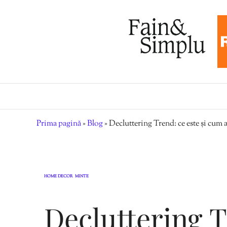
Prima pagină
»
Blog
»
Decluttering Trend: ce este și cum 
HOME DECOR
MINTE
,
Decluttering T