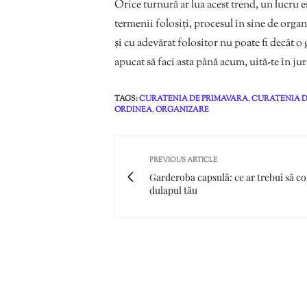
Orice turnură ar lua acest trend, un lucru e
termenii folosiți, procesul în sine de organ
și cu adevărat folositor nu poate fi decât o
apucat să faci asta până acum, uită-te în ju
TAGS:
CURATENIA DE PRIMAVARA
,
CURATENIA 
ORDINEA
,
ORGANIZARE
PREVIOUS ARTICLE
Garderoba capsulă: ce ar trebui să co
dulapul tău