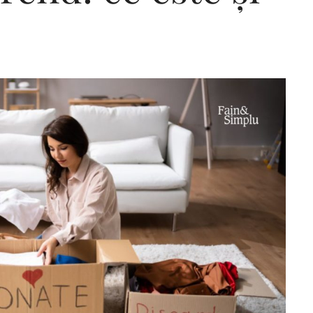
Editorial Miha
Morar: CUM L-
SALVAT PE FĂ
FRUMOS