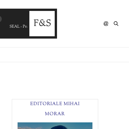
SEAL - Prayer For The Dying (PanoSigma RePlay)
EDITORIALE MIHAI
MORAR