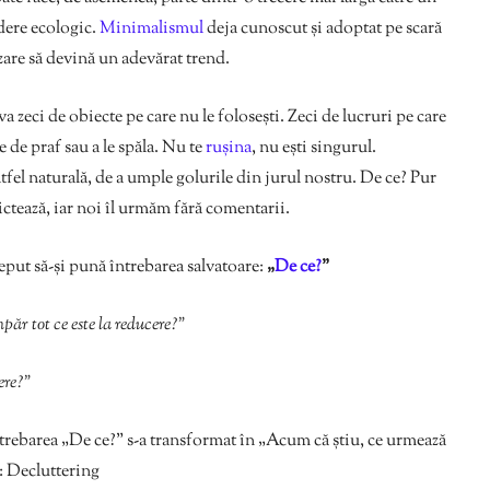
edere ecologic.
Minimalismul
deja cunoscut și adoptat pe scară
zare să devină un adevărat trend.
va zeci de obiecte pe care nu le folosești. Zeci de lucruri pe care
ge de praf sau a le spăla. Nu te
rușina
, nu ești singurul.
tfel naturală, de a umple golurile din jurul nostru. De ce? Pur
dictează, iar noi îl urmăm fără comentarii.
eput să-și pună întrebarea salvatoare:
„
De ce?
”
ăr tot ce este la reducere?”
ere?”
întrebarea „De ce?” s-a transformat în „Acum că știu, ce urmează
 Decluttering