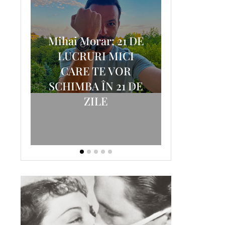
Mihai Morar: 21 DE
i
LUCRURI MICI
AM
SCRISOA
CARE TE VOR
T-
FOSTUL
SCHIMBA ÎN 21 DE
ZILE