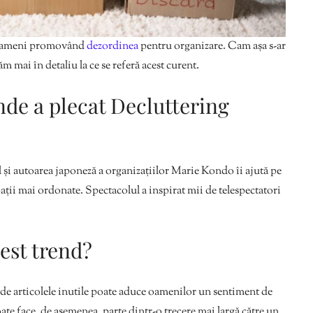
e oameni promovând
dezordinea
pentru organizare. Cam așa s-ar
ăm mai în detaliu la ce se referă acest curent.
nde a plecat Decluttering
ul și autoarea japoneză a organizațiilor Marie Kondo îi ajută pe
ații mai ordonate. Spectacolul a inspirat mii de telespectatori
est trend?
 de articolele inutile poate aduce oamenilor un sentiment de
te face, de asemenea, parte dintr-o trecere mai largă către un