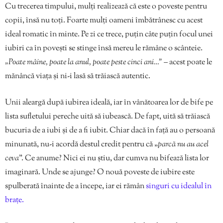
Cu trecerea timpului, mulți realizează că este o poveste pentru
copii, însă nu toți. Foarte mulți oameni îmbătrânesc cu acest
ideal romatic în minte. Pe zi ce trece, puțin câte puțin focul unei
iubiri ca în povești se stinge însă mereu le rămâne o scânteie.
„Poate mâine, poate la anul, poate peste cinci ani…”
– acest poate le
mănâncă viața și ni-i lasă să trăiască autentic.
Unii aleargă după iubirea ideală, iar în vânătoarea lor de bife pe
lista sufletului pereche uită să iubească. De fapt, uită să trăiască
bucuria de a iubi și de a fi iubit. Chiar dacă în față au o persoană
minunată, nu-i acordă destul credit pentru că „
parcă nu au acel
ceva
”. Ce anume? Nici ei nu știu, dar cumva nu bifează lista lor
imaginară. Unde se ajunge? O nouă poveste de iubire este
spulberată înainte de a începe, iar ei rămân
singuri cu idealul în
brațe.