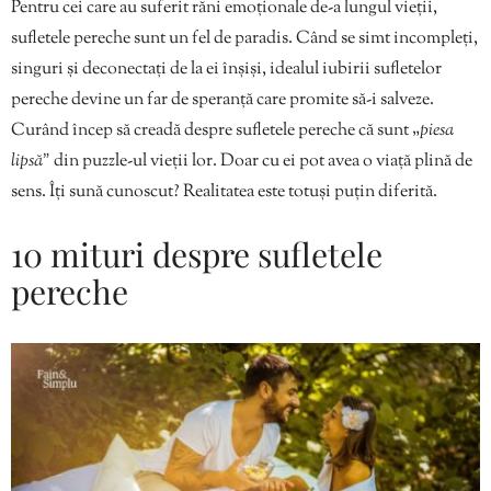
Pentru cei care au suferit răni emoționale de-a lungul vieții,
sufletele pereche sunt un fel de paradis. Când se simt incompleți,
singuri și deconectați de la ei înșiși, idealul iubirii sufletelor
pereche devine un far de speranță care promite să-i salveze.
Curând încep să creadă despre sufletele pereche că sunt „
piesa
lipsă”
din puzzle-ul vieții lor. Doar cu ei pot avea o viață plină de
sens. Îți sună cunoscut? Realitatea este totuși puțin diferită.
10 mituri despre sufletele
pereche