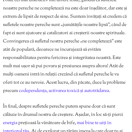
Poate cel mai distructiv mit dintre toate, gândul că sufletele
noastre pereche ne completează nu este doar înșelător, dar este și
extrem de lipsit de respect de sine. Suntem învățați să credem că
sufletele noastre pereche sunt „jumătățile noastre lipsă”, când de
fapt ei sunt ajutoare și catalizatori ai creșterii noastre spirituale.
Convingerea că sufletul nostru pereche „ne completează” este
atât de populară, deoarece ne încurajează să evităm
responsabilitatea pentru fericirea și integritatea noastră. Este
mult mai ușor să pui povara și presiunea asupra altora! Atât de
mulți oameni intră în relații crezând că sufletul pereche le va
oferi tot ce au nevoie. Acest lucru, din păcate, duce la probleme
precum
codependența, activarea toxică și autotrădarea.
În final, despre sufletele pereche putem spune doar că sunt
călăuze în drumul nostru de creștere. Așadar, în loc să-ți pierzi
energia
prețioasă la vânătoare de bife,
mai bine te uiți în
interiorul tău
. Ai de explorat un tărâm imens la care doar tu ai