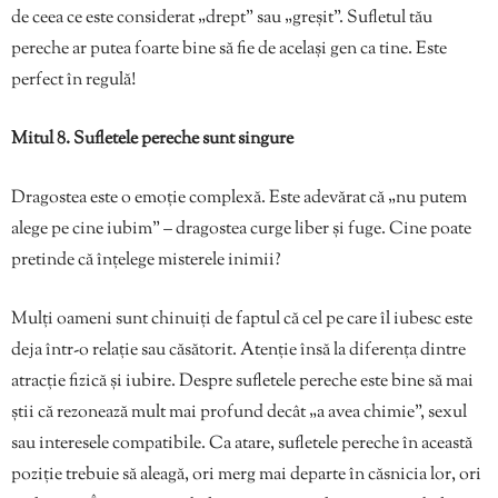
de ceea ce este considerat „drept” sau „greșit”. Sufletul tău
pereche ar putea foarte bine să fie de același gen ca tine. Este
perfect în regulă!
Mitul 8. Sufletele pereche sunt singure
Dragostea este o emoție complexă. Este adevărat că „nu putem
alege pe cine iubim” – dragostea curge liber și fuge. Cine poate
pretinde că înțelege misterele inimii?
Mulți oameni sunt chinuiți de faptul că cel pe care îl iubesc este
deja într-o relație sau căsătorit. Atenție însă la diferența dintre
atracție fizică și iubire. Despre sufletele pereche este bine să mai
știi că rezonează mult mai profund decât „a avea chimie”, sexul
sau interesele compatibile. Ca atare, sufletele pereche în această
poziție trebuie să aleagă, ori merg mai departe în căsnicia lor, ori