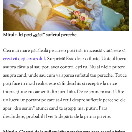
Mitul 1. Îți poți „găsi” sufletul pereche
Cea mai mare păcăleală pe care o poți trăi în această viață este să
crezi că deți controlul.
Surpriză! Este doar o iluzie. Unicul lucru
asupra căruia ai sau poți avea control ești tu. Nu ai nicio putere
asupra când, unde sau cum va apărea sufletul tău pereche. Tot ce
poți face în mod realist este să fii deschis și receptiv la orice
interacțiune cu oamenii din jurul tău. De ce spunem asta? Uite
un lucru important pe care să-l reții despre sufletele pereche: ele
apar „din senin” atunci când te aștepți mai puțin. Fără
deschidere, probabil îl vei îndepărta de la prima privire.