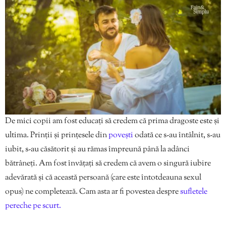
De mici copii am fost educați să credem că prima dragoste este și
ultima. Prinții și prințesele din
povești
odată ce s-au întâlnit, s-au
iubit, s-au căsătorit și au rămas împreună până la adânci
bătrâneți. Am fost învățați să credem că avem o singură iubire
adevărată și că această persoană (care este întotdeauna sexul
opus) ne completează. Cam asta ar fi povestea despre
sufletele
pereche pe scurt.