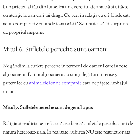
bun prieten al tău din lume. Fă un exercițiu de analiză și uită-te
cu atenție la oamenii tăi dragi. Ce vezi în relația cu ei? Unde ești
acum comparativ cu unde te-au găsit? S-ar putea să fii surprins
de propriul răspuns.
Mitul 6. Sufletele pereche sunt oameni
Ne gândim la suflete pereche în termeni de oameni care iubesc
alți oameni. Dar mulți oameni au simțit legături intense și
puternice cu
animalele lor de companie
care depășesc limbajul
uman.
Mitul 7. Sufletele pereche sunt de genul opus
Religia și tradiția ne-ar face să credem că sufletele pereche sunt de
natură heterosexuală. În realitate, iubirea NU este restricționată