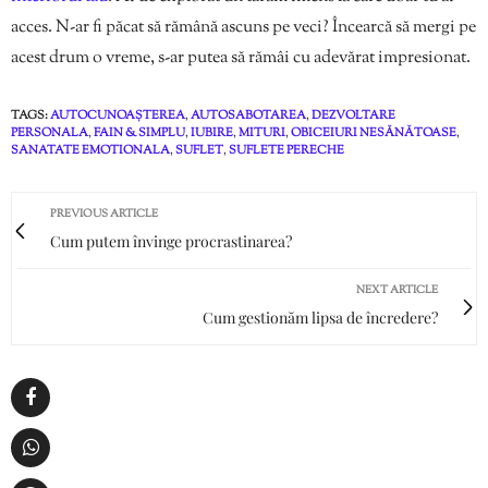
acces. N-ar fi păcat să rămână ascuns pe veci? Încearcă să mergi pe
acest drum o vreme, s-ar putea să rămâi cu adevărat impresionat.
TAGS:
AUTOCUNOAȘTEREA
,
AUTOSABOTAREA
,
DEZVOLTARE
PERSONALA
,
FAIN & SIMPLU
,
IUBIRE
,
MITURI
,
OBICEIURI NESĂNĂTOASE
,
SANATATE EMOTIONALA
,
SUFLET
,
SUFLETE PERECHE
PREVIOUS ARTICLE
Cum putem învinge procrastinarea?
NEXT ARTICLE
Cum gestionăm lipsa de încredere?