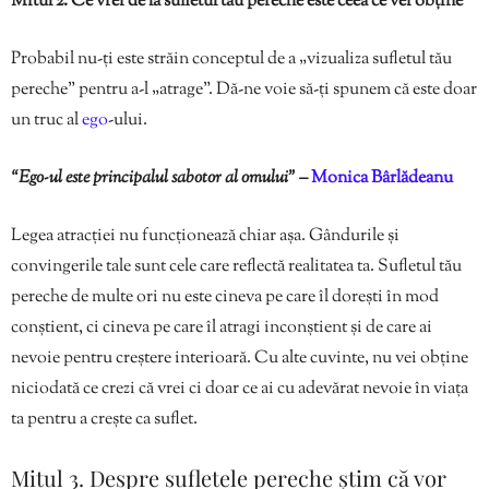
Mitul 2. Ce vrei de la sufletul tău pereche este ceea ce vei obține
Probabil nu-ți este străin conceptul de a „vizualiza sufletul tău
pereche” pentru a-l „atrage”. Dă-ne voie să-ți spunem că este doar
un truc al
ego
-ului.
“Ego-ul este principalul sabotor al omului” –
Monica Bârlădeanu
Legea atracției nu funcționează chiar așa. Gândurile și
convingerile tale sunt cele care reflectă realitatea ta. Sufletul tău
pereche de multe ori nu este cineva pe care îl dorești în mod
conștient, ci cineva pe care îl atragi inconștient și de care ai
nevoie pentru creștere interioară. Cu alte cuvinte, nu vei obține
niciodată ce crezi că vrei ci doar ce ai cu adevărat nevoie în viața
ta pentru a crește ca suflet.
Mitul 3. Despre sufletele pereche știm că vor