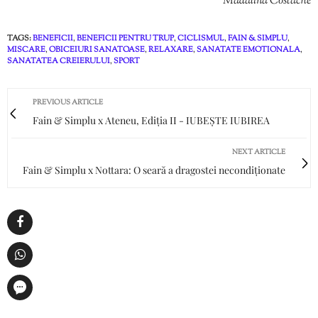
Mădălina Costache
TAGS:
BENEFICII
,
BENEFICII PENTRU TRUP
,
CICLISMUL
,
FAIN & SIMPLU
,
MISCARE
,
OBICEIURI SANATOASE
,
RELAXARE
,
SANATATE EMOTIONALA
,
SANATATEA CREIERULUI
,
SPORT
PREVIOUS ARTICLE
Fain & Simplu x Ateneu, Ediția II - IUBEȘTE IUBIREA
NEXT ARTICLE
Fain & Simplu x Nottara: O seară a dragostei necondiționate