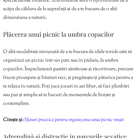
spectaculoase întâlnite. Scufundările sunt o oportunitate de a
scăpa de căldura de la suprafață și de a te bucura de o altă
dimensiune a naturii.
Plăcerea unui picnic la umbra copacilor
O altă modalitate minunată de a te bucura de zilele toride este să
organizezi un picnic într-un parc sau în pădure, la umbra
copacilor. Împachetează gustări sănătoase și răcoritoare, precum
fructe proaspete și băuturi reci, și pregătește-ți păturica pentru a
te relaxa în natură. Poți juca jocuri în aer liber, să faci plimbări
sau pur și simplu să te bucuri de momentele de liniște și
contemplare.
Citește și:
Sfaturi practice pentru organizarea unui picnic reușit
Adrenalină și distracție în parcurile acvatice