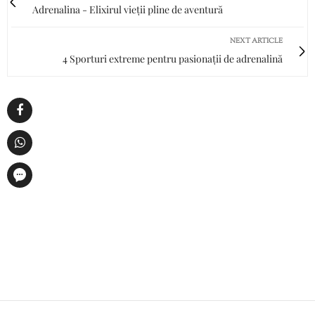
Adrenalina - Elixirul vieții pline de aventură
NEXT ARTICLE
4 Sporturi extreme pentru pasionații de adrenalină