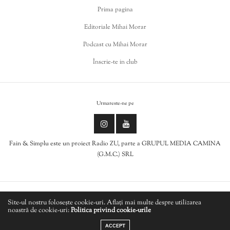
Prima pagina
Editoriale Mihai Morar
Podcast cu Mihai Morar
Înscrie-te in club
Urmareste-ne pe
Fain & Simplu este un proiect Radio ZU, parte a GRUPUL MEDIA CAMINA
(G.M.C.) SRL
Politica de cookies
Site-ul nostru folosește cookie-uri. Aflați mai multe despre utilizarea
noastră de cookie-uri:
Politica privind cookie-urile
LIVE
Politică de confidențialitate
ACCEPT
ANTOINE VILLOUTREIX - Les