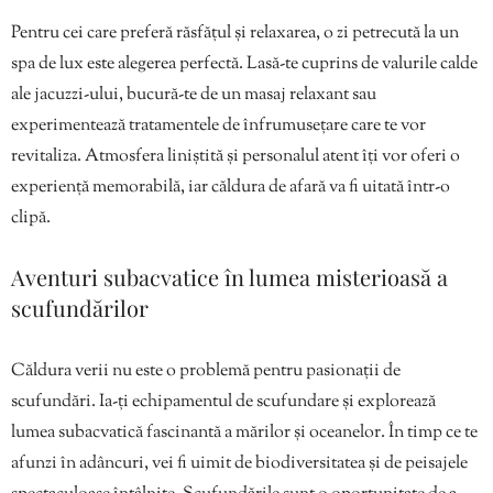
Pentru cei care preferă răsfățul și relaxarea, o zi petrecută la un
spa de lux este alegerea perfectă. Lasă-te cuprins de valurile calde
ale jacuzzi-ului, bucură-te de un masaj relaxant sau
experimentează tratamentele de înfrumusețare care te vor
revitaliza. Atmosfera liniștită și personalul atent îți vor oferi o
experiență memorabilă, iar căldura de afară va fi uitată într-o
clipă.
Aventuri subacvatice în lumea misterioasă a
scufundărilor
Căldura verii nu este o problemă pentru pasionații de
scufundări. Ia-ți echipamentul de scufundare și explorează
lumea subacvatică fascinantă a mărilor și oceanelor. În timp ce te
afunzi în adâncuri, vei fi uimit de biodiversitatea și de peisajele