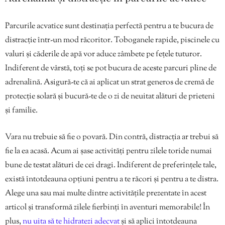
Parcurile acvatice sunt destinația perfectă pentru a te bucura de
distracție într-un mod răcoritor. Toboganele rapide, piscinele cu
valuri și căderile de apă vor aduce zâmbete pe fețele tuturor.
Indiferent de vârstă, toți se pot bucura de aceste parcuri pline de
adrenalină. Asigură-te că ai aplicat un strat generos de cremă de
protecție solară și bucură-te de o zi de neuitat alături de prieteni
și familie.
Vara nu trebuie să fie o povară. Din contră, distracția ar trebui să
fie la ea acasă. Acum ai șase activități pentru zilele toride numai
bune de testat alături de cei dragi. Indiferent de preferințele tale,
există întotdeauna opțiuni pentru a te răcori și pentru a te distra.
Alege una sau mai multe dintre activitățile prezentate în acest
articol și transformă zilele fierbinți în aventuri memorabile! În
plus,
nu uita să te hidratezi adecvat
și să aplici întotdeauna