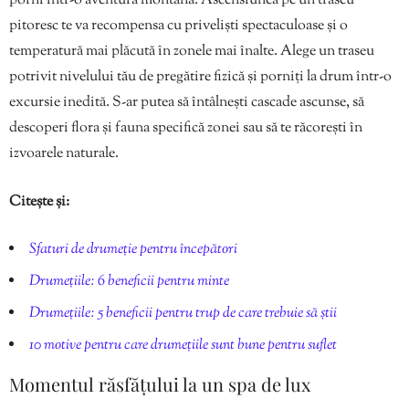
porni într-o aventură montană. Ascensiunea pe un traseu
pitoresc te va recompensa cu priveliști spectaculoase și o
temperatură mai plăcută în zonele mai înalte. Alege un traseu
potrivit nivelului tău de pregătire fizică și porniți la drum într-o
excursie inedită. S-ar putea să întâlnești cascade ascunse, să
descoperi flora și fauna specifică zonei sau să te răcorești în
izvoarele naturale.
Citește și:
Sfaturi de drumeție pentru începători
Drumețiile: 6 beneficii pentru minte
Drumețiile: 5 beneficii pentru trup de care trebuie să știi
10 motive pentru care drumețiile sunt bune pentru suflet
Momentul răsfățului la un spa de lux