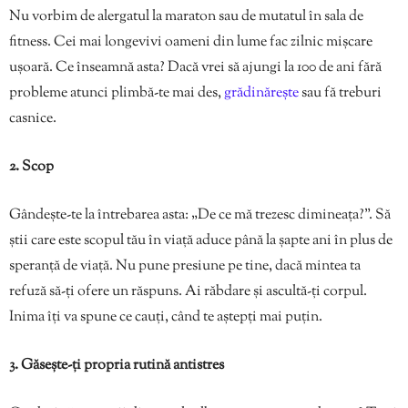
Nu vorbim de alergatul la maraton sau de mutatul în sala de
fitness. Cei mai longevivi oameni din lume fac zilnic mișcare
ușoară. Ce înseamnă asta? Dacă vrei să ajungi la 100 de ani fără
probleme atunci plimbă-te mai des,
grădinărește
sau fă treburi
casnice.
2. Scop
Gândește-te la întrebarea asta: „De ce mă trezesc dimineața?”. Să
știi care este scopul tău în viață aduce până la șapte ani în plus de
speranță de viață. Nu pune presiune pe tine, dacă mintea ta
refuză să-ți ofere un răspuns. Ai răbdare și ascultă-ți corpul.
Inima îți va spune ce cauți, când te aștepți mai puțin.
3. Găsește-ți propria rutină antistres