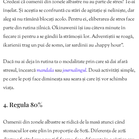
Credeai că oamenii din zonele albastre nu au parte de stres? Te-ai
înșelat. Și aceștia se confruntă cu stări de agitație și neliniște, dar
aleg să nu rămână blocați acolo. Pentru ei, eliberarea de stres face
parte din rutina zilnică. Okinawenii își iau câteva minute în
fiecare zi pentru a se gândii la strămoșii lor. Adventiștii se roagă,
ikarienii trag un pui de somn, iar sardinii au „happy hour”.
Dacă nu ai deja în rutina ta o modalitate prin care să dai afară
stresul, încearcă
mandala
sau
journalingul
.
Două activități simple,
pe care le poți face dimineața sau seara și care îți vor schimba
viața.
4. Regula 80%
Oamenii din zonele albastre se ridică de la masă atunci când
stomacul lor este plin în proporție de 80%. Diferența de 20%