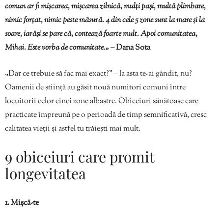
comun ar fi mișcarea, mișcarea zilnică, mulți pași, multă plimbare,
nimic forțat, nimic peste măsură. 4 din cele 5 zone sunt la mare și la
soare, iarăși se pare că, contează foarte mult. Apoi comunitatea,
Mihai. Este vorba de comunitate.„
– Dana Sota
„Dar ce trebuie să fac mai exact?” – la asta te-ai gândit, nu?
Oamenii de știință au găsit nouă numitori comuni între
locuitorii celor cinci zone albastre. Obiceiuri sănătoase care
practicate împreună pe o perioadă de timp semnificativă, cresc
calitatea vieții și astfel tu trăiești mai mult.
9 obiceiuri care promit
longevitatea
1. Mișcă-te