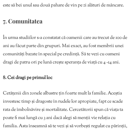
este să bei unul sau două pahare de vin pe zi alături de mâncare.
7. Comunitatea
În urma studiilor s-a constatat că oamenii care au trecut de 100 de
ani au făcut parte din grupuri. Mai exact, au fost membrii unei
comunități bazate în special pe credință. Să te vezi cu oameni
dragi de patru ori pe lună crește speranța de viață cu 4 -14 ani.
8. Cei dragi pe primul loc
Cetățenii din zonele albastre țin foarte mult la familie. Aceștia
investesc timp și dragoste în rudele lor apropiate, fapt ce scade
rata de îmbolnăvire și mortalitate. Cercetătorii spun că viața ta
poate fi mai lungă cu 3 ani dacă alegi să menții vie relația cu
familia. Asta înseamnă să te vezi și să vorbești regulat cu părinții,