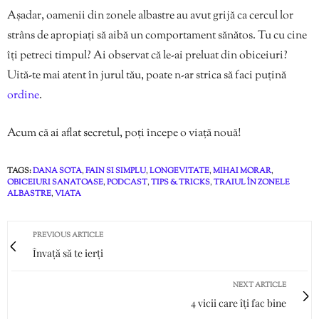
Așadar, oamenii din zonele albastre au avut grijă ca cercul lor
strâns de apropiați să aibă un comportament sănătos. Tu cu cine
îți petreci timpul? Ai observat că le-ai preluat din obiceiuri?
Uită-te mai atent în jurul tău, poate n-ar strica să faci puțină
ordine
.
Acum că ai aflat secretul, poți începe o viață nouă!
TAGS:
DANA SOTA
,
FAIN SI SIMPLU
,
LONGEVITATE
,
MIHAI MORAR
,
OBICEIURI SANATOASE
,
PODCAST
,
TIPS & TRICKS
,
TRAIUL ÎN ZONELE
ALBASTRE
,
VIATA
PREVIOUS ARTICLE
Învață să te ierți
NEXT ARTICLE
4 vicii care îți fac bine