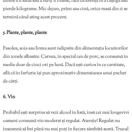
dintre a fi sătul sau a nu-ți fi foame, face diferența în a câștiga sau
pierde kilograme. Mic dejun, prânz sau cină, orice masă din zi se
termină când ating acest procent.
5. Plante, plante, plante
Fasolea, soia sau lintea sunt nelipsite din alimentația locuitorilor
din zonele albastre. Carnea, în special cea de porc, se consumă în
medie doar de cinci ori pe lună. Dacă ești curios în ce cantitate,
află că în farfurie își pun aproximativ dimensiunea unui pachet
de cărți.
6. Vin
Probabil ești surprins să vezi alcool în listă, însă cei mai longevivi
oameni consumă vin moderat și regulat. Atenție! Regulat nu
înseamnă să bei până nu mai poți în fiecare sâmbătă seară. Trucul