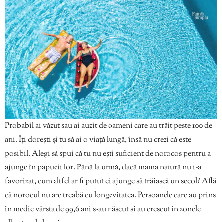
Probabil ai văzut sau ai auzit de oameni care au trăit peste 100 de
ani. Îți dorești și tu să ai o viață lungă, însă nu crezi că este
posibil. Alegi să spui că tu nu ești suficient de norocos pentru a
ajunge în papucii lor. Până la urmă, dacă mama natură nu i-a
favorizat, cum altfel ar fi putut ei ajunge să trăiască un secol? Află
că norocul nu are treabă cu longevitatea. Persoanele care au prins
în medie vârsta de 99,6 ani s-au născut și au crescut în zonele