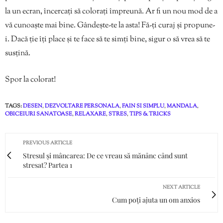
la un ecran, încercați să colorați împreună. Ar fi un nou mod de a
vă cunoaște mai bine. Gândește-te la asta! Fă-ți curaj și propune-
i. Dacă ție îți place și te face să te simți bine, sigur o să vrea să te
susțină.
Spor la colorat!
TAGS:
DESEN
,
DEZVOLTARE PERSONALA
,
FAIN SI SIMPLU
,
MANDALA
,
OBICEIURI SANATOASE
,
RELAXARE
,
STRES
,
TIPS & TRICKS
PREVIOUS ARTICLE
Stresul și mâncarea: De ce vreau să mănânc când sunt
stresat? Partea 1
NEXT ARTICLE
Cum poți ajuta un om anxios