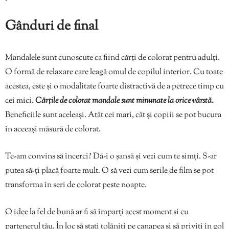
Gânduri de final
Mandalele sunt cunoscute ca fiind cărți de colorat pentru adulți.
O formă de relaxare care leagă omul de copilul interior. Cu toate
acestea, este și o modalitate foarte distractivă de a petrece timp cu
cei mici.
Cărțile de colorat mandale sunt minunate la orice vârstă.
Beneficiile sunt aceleași. Atât cei mari, cât și copiii se pot bucura
în aceeași măsură de colorat.
Te-am convins să încerci? Dă-i o șansă și vezi cum te simți. S-ar
putea să-ți placă foarte mult. O să vezi cum serile de film se pot
transforma în seri de colorat peste noapte.
O idee la fel de bună ar fi să împarți acest moment și cu
partenerul tău. În loc să stați tolăniți pe canapea și să priviți în gol