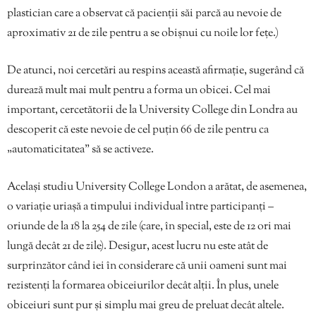
plastician care a observat că pacienții săi parcă au nevoie de
aproximativ 21 de zile pentru a se obișnui cu noile lor fețe.)
De atunci, noi cercetări au respins această afirmație, sugerând că
durează mult mai mult pentru a forma un obicei. Cel mai
important, cercetătorii de la University College din Londra au
descoperit că este nevoie de cel puțin 66 de zile pentru ca
„automaticitatea” să se activeze.
Același studiu University College London a arătat, de asemenea,
o variație uriașă a timpului individual între participanți –
oriunde de la 18 la 254 de zile (care, în special, este de 12 ori mai
lungă decât 21 de zile). Desigur, acest lucru nu este atât de
surprinzător când iei în considerare că unii oameni sunt mai
rezistenți la formarea obiceiurilor decât alții. În plus, unele
obiceiuri sunt pur și simplu mai greu de preluat decât altele.