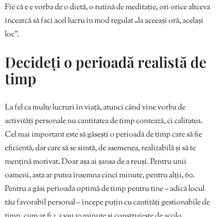
Fie că e e vorba de o dietă, o rutină de meditație, ori orice altceva
încearcă să faci acel lucru în mod regulat „la aceeași oră, același
loc”.
Decideți o perioadă realistă de
timp
La fel ca multe lucruri în viață, atunci când vine vorba de
activități personale nu cantitatea de timp contează, ci calitatea.
Cel mai important este să găsești o perioadă de timp care să fie
eficientă, dar care să se simtă, de asemenea, realizabilă și să te
mențină motivat. Doar așa ai șansa de a reuși. Pentru unii
oameni, asta ar putea însemna cinci minute, pentru alții, 60.
Pentru a găsi perioada optimă de timp pentru tine – adică locul
tău favorabil personal – începe puțin cu cantități gestionabile de
timp, cum ar fi 3, 5 sau 10 minute și construiește de acolo.