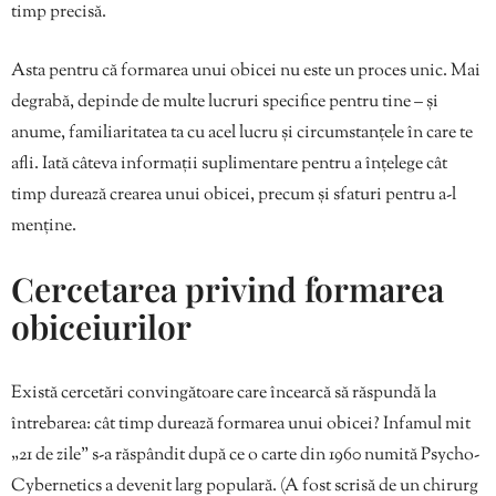
timp precisă.
Asta pentru că formarea unui obicei nu este un proces unic. Mai
degrabă, depinde de multe lucruri specifice pentru tine – și
anume, familiaritatea ta cu acel lucru și circumstanțele în care te
afli. Iată câteva informații suplimentare pentru a înțelege cât
timp durează crearea unui obicei, precum și sfaturi pentru a-l
menține.
Cercetarea privind formarea
obiceiurilor
Există cercetări convingătoare care încearcă să răspundă la
întrebarea: cât timp durează formarea unui obicei? Infamul mit
„21 de zile” s-a răspândit după ce o carte din 1960 numită Psycho-
Cybernetics a devenit larg populară. (A fost scrisă de un chirurg