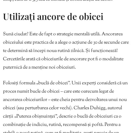
Utilizați ancore de obicei
Sună ciudat? Este de fapt o strategie mentală utilă. Ancorarea
obiceiului este practica de a alege o acțiune de 30 de secunde care
te determină să începi noua rutină zilnică. Și funcționează!
Cercetările arată că obiceiurile de ancorare pot fi o modalitate
puternică de a menține noi obiceiuri.
Folosiți formula „buclă de obicei”. Unii experți consideră că un
proces numit bucle de obicei – care este oarecum legat de
ancorarea obiceiurilor – este cheia pentru dezvoltarea unui nou
obicei (sau perturbarea celor vechi). Charles Duhigg, autorul
cărții „Puterea obișnuinței”, descrie o buclă de obiceiuri ca o
combinație de indiciu, rutină, recompensă și poftă. Pentru a