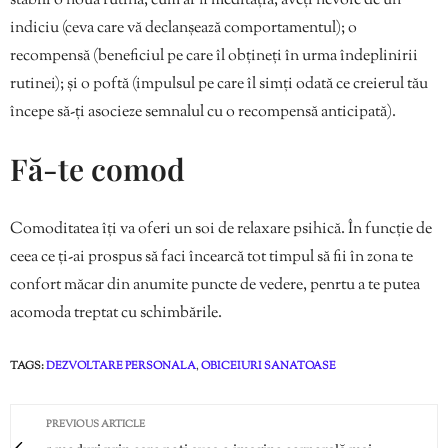
stabili o nouă rutină, cum ar fi meditația, aveți nevoie de un
indiciu (ceva care vă declanșează comportamentul); o
recompensă (beneficiul pe care îl obțineți în urma îndeplinirii
rutinei); și o poftă (impulsul pe care îl simți odată ce creierul tău
începe să-ți asocieze semnalul cu o recompensă anticipată).
Fă-te comod
Comoditatea îți va oferi un soi de relaxare psihică. În funcție de
ceea ce ți-ai prospus să faci încearcă tot timpul să fii în zona te
confort măcar din anumite puncte de vedere, penrtu a te putea
acomoda treptat cu schimbările.
TAGS:
DEZVOLTARE PERSONALA
,
OBICEIURI SANATOASE
PREVIOUS ARTICLE