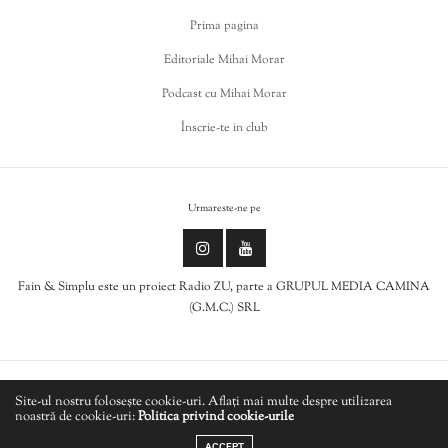
Prima pagina
Editoriale Mihai Morar
Podcast cu Mihai Morar
Înscrie-te in club
Urmareste-ne pe
Fain & Simplu este un proiect Radio ZU, parte a GRUPUL MEDIA CAMINA
(G.M.C.) SRL
Politica de cookies
Site-ul nostru folosește cookie-uri. Aflați mai multe despre utilizarea
noastră de cookie-uri:
Politica privind cookie-urile
LIVE
Politică de confidențialitate
ACCEPT