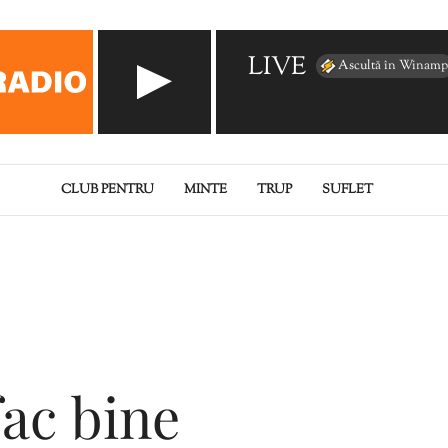
LIVE
Ascultă în Winamp
CLUB PENTRU
MINTE
TRUP
SUFLET
 fac bine