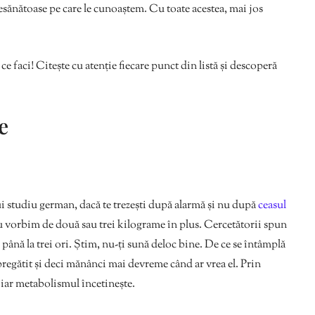
esănătoase pe care le cunoaștem. Cu toate acestea, mai jos
ce faci! Citește cu atenție fiecare punct din listă și descoperă
ne
 unui studiu german, dacă te trezești după alarmă și nu după
ceasul
 nu vorbim de două sau trei kilograme în plus. Cercetătorii spun
 până la trei ori. Știm, nu-ți sună deloc bine. De ce se întâmplă
e pregătit și deci mănânci mai devreme când ar vrea el. Prin
 iar metabolismul încetinește.