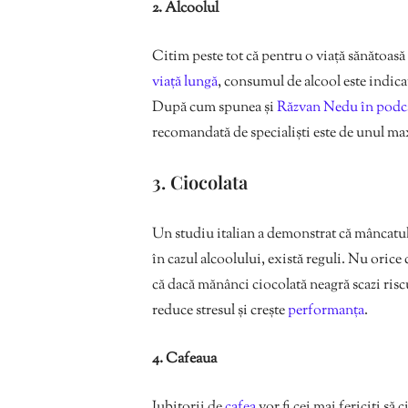
2. Alcoolul
Citim peste tot că pentru o viață sănătoasă 
viață lungă
, consumul de alcool este indica
După cum spunea și
Răzvan Nedu în podc
recomandată de specialiști este de unul ma
3. Ciocolata
Un studiu italian a demonstrat că mâncatu
în cazul alcoolului, există reguli. Nu orice
că dacă mănânci ciocolată neagră scazi riscu
reduce stresul și crește
performanța
.
4. Cafeaua
Iubitorii de
cafea
vor fi cei mai fericiți să 