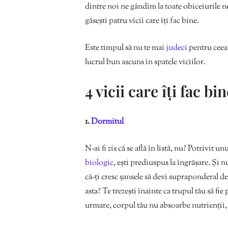
dintre noi ne gândim la toate obiceiurile n
găsești patru vicii care îți fac bine.
Este timpul să nu te mai
judeci
pentru ceea 
lucrul bun ascuns în spatele viciilor.
4 vicii care îți fac bi
1.
Dormitul
N-ai fi zis că se află în listă, nu? Potrivit
biologic
, ești prediuspus la îngrășare. Și
că-ți cresc șansele să devi supraponderal de
asta? Te trezești înainte ca trupul tău să fi
urmare, corpul tău nu absoarbe nutrienții,