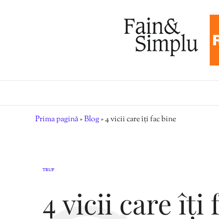
Prima pagină
»
Blog
»
4 vicii care îți fac bine
TRUP
4 vicii care îți