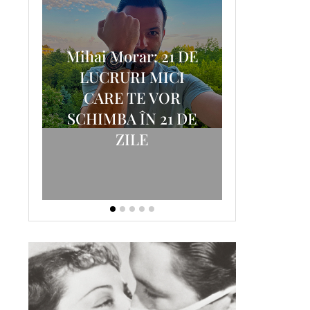
Mihai Morar: 21 DE
i
LUCRURI MICI
AM
SCRISOA
CARE TE VOR
T-
FOSTUL
SCHIMBA ÎN 21 DE
ZILE