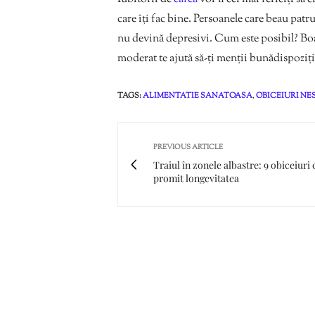
care îți fac bine. Persoanele care beau patr
nu devină depresivi. Cum este posibil? Boa
moderat te ajută să-ți menții bunădispoziți
TAGS:
ALIMENTATIE SANATOASA
,
OBICEIURI N
PREVIOUS ARTICLE
Traiul în zonele albastre: 9 obiceiuri 
promit longevitatea