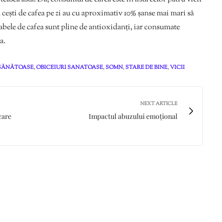
u cești de cafea pe zi au cu aproximativ 10% șanse mai mari să
bele de cafea sunt pline de antioxidanți, iar consumate
a.
ESĂNĂTOASE
,
OBICEIURI SANATOASE
,
SOMN
,
STARE DE BINE
,
VICII
NEXT ARTICLE
care
Impactul abuzului emoțional