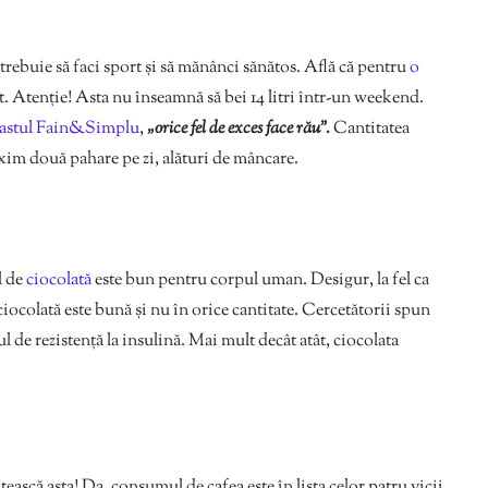
trebuie să faci sport și să mănânci sănătos. Află că pentru
o
t. Atenție! Asta nu înseamnă să bei 14 litri într-un weekend.
astul Fain&Simplu
,
„orice fel de exces face rău”.
Cantitatea
xim două pahare pe zi, alături de mâncare.
l de
ciocolată
este bun pentru corpul uman. Desigur, la fel ca
 ciocolată este bună și nu în orice cantitate. Cercetătorii spun
l de rezistență la insulină. Mai mult decât atât, ciocolata
citească asta! Da, consumul de cafea este în lista celor patru vicii