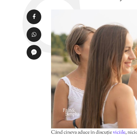
Când cineva aduce în discuție
viciile
, nic