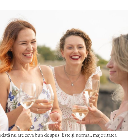
Editorial Miha
Morar: CUM L-
SALVAT PE FĂ
FRUMOS
iodată nu are ceva bun de spus. Este și normal, majoritatea