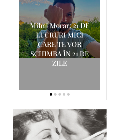
Mihai Morar: 21 DE
i
LUCRURI MICI
AM
SCRISOA
CARE TE VOR
T-
FOSTUL
SCHIMBA ÎN 21 DE
ZILE