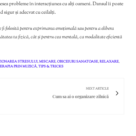
ea probleme în interacțiunea cu alți oameni. Dansul îi poate
 sigur și adecvat cu ceilalți.
e fi folosită pentru exprimarea emoțională sau pentru a elibera
tatea ta fizică, cât și pentru cea mentală, ca modalitate eficientă
IONAREA STRESULUI
,
MISCARE
,
OBICEIURI SANATOASE
,
RELAXARE
,
ERAPIA PRIN MUZICĂ
,
TIPS & TRICKS
NEXT ARTICLE
Cum sa ai o organizare zilnică