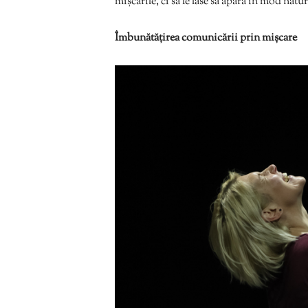
mișcările, ci să le lase să apară în mod natur
Îmbunătățirea comunicării prin mișcare