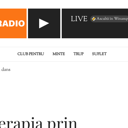
LIVE
Ascultă în Winamp
CLUB PENTRU
MINTE
TRUP
SUFLET
i dans
erapia prin