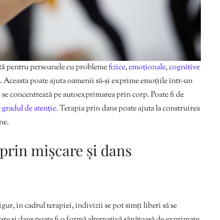
sită pentru persoanele cu probleme
fizice
,
emoționale
,
cognitive
p. Aceasta poate ajuta oamenii să-și exprime emoțiile într-un
, se concentrează pe autoexprimarea prin corp. Poate fi de
 gradul de atenție.
Terapia prin dans poate ajuta la construirea
ine.
 prin mișcare și dans
ur, în cadrul terapiei, indivizii se pot simți liberi să se
are și dans poate fi o formă alternativă sănătoasă de exprimare