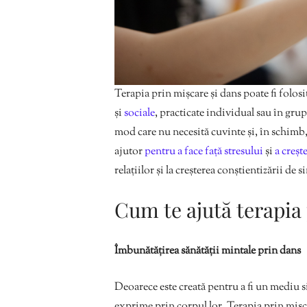
Terapia prin mișcare și dans poate fi folo
și
sociale
, practicate individual sau în gru
mod care nu necesită cuvinte și, în schimb
ajutor
pentru a face față stresului
și
a crește
relațiilor și la creșterea conștientizării de s
Cum te ajută terapia
Îmbunătățirea sănătății mintale prin dans
Deoarece este creată pentru a fi un mediu sig
exprime prin corpul lor. Terapia prin mișc