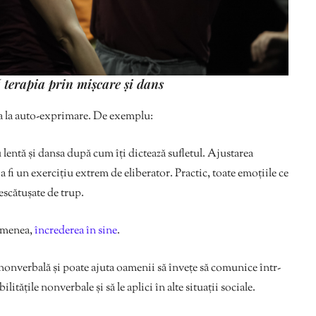
 terapia prin mișcare și dans
ta la auto-exprimare. De exemplu:
u lentă și dansa după cum îți dictează sufletul. Ajustarea
 fi un exercițiu extrem de eliberator. Practic, toate emoțiile ce
descătușate de trup.
semenea,
încrederea în sine
.
onverbală și poate ajuta oamenii să învețe să comunice într-
itățile nonverbale și să le aplici în alte situații sociale.