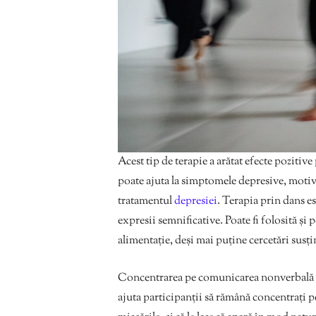
Acest tip de terapie a arătat efecte pozitiv
poate ajuta la simptomele depresive, motiv 
tratamentul
depresiei
. Terapia prin dans es
expresii semnificative. Poate fi folosită și p
alimentație, deși mai puține cercetări susți
Concentrarea pe comunicarea nonverbală și
ajuta participanții să rămână concentrați p