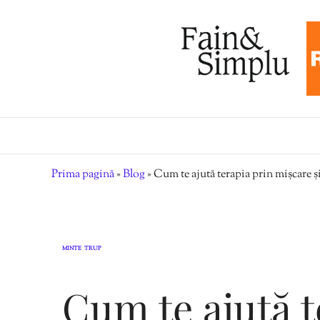
Prima pagină
»
Blog
»
Cum te ajută terapia prin mișcare ș
MINTE
TRUP
,
Cum te ajută t