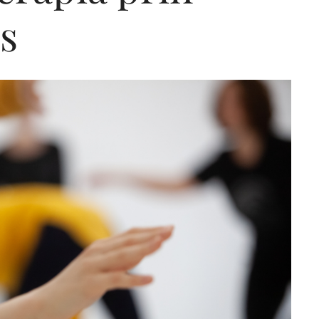
s
Editorial Miha
Morar: CUM L-
SALVAT PE FĂ
FRUMOS