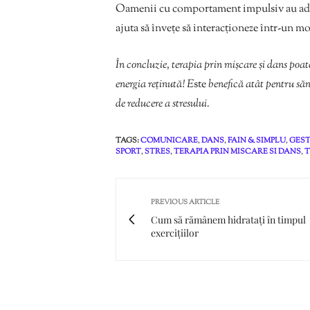
Oamenii cu comportament impulsiv au ades
ajuta să învețe să interacționeze într-un mod
În concluzie, terapia prin mișcare și dans poat
energia reținută! E
ste
benefică atât pentru sănă
de reducere a stresului.
TAGS:
COMUNICARE
,
DANS
,
FAIN & SIMPLU
,
GEST
SPORT
,
STRES
,
TERAPIA PRIN MISCARE SI DANS
,
T
PREVIOUS ARTICLE
Cum să rămânem hidratați în timpul
exercițiilor