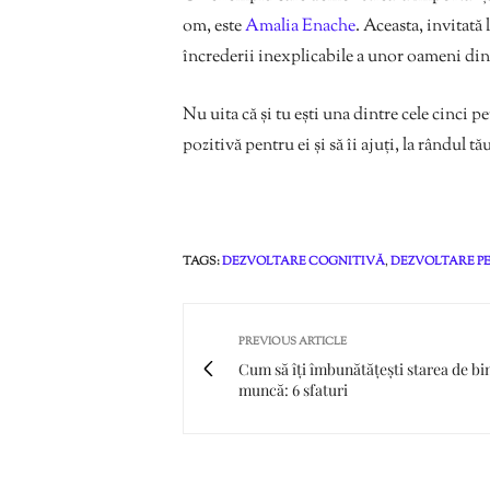
om, este
Amalia Enache
. Aceasta, invitată
încrederii inexplicabile a unor oameni din 
Nu uita că și tu ești una dintre cele cinci p
pozitivă pentru ei și să îi ajuți, la rândul tă
TAGS:
DEZVOLTARE COGNITIVĂ
,
DEZVOLTARE P
PREVIOUS ARTICLE
Cum să îți îmbunătățești starea de bin
muncă: 6 sfaturi