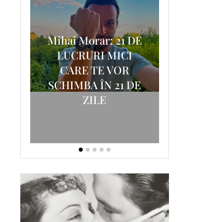
Mihai Morar: 21 DE
i
LUCRURI MICI
AM
SCRISOA
CARE TE VOR
T-
FOSTUL
SCHIMBA ÎN 21 DE
ZILE