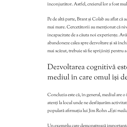
înconjurător. Astfel, creierul lor a fost mul
Pe de altă parte, Brant și Colab au aflat că
mai mare. Cercetătorii au menționat că nivel
incapacitate de a căuta noi experiențe. Avâ
abandoneze calea spre dezvoltare și să înc
mai scăzut, trebuie să fie sprijiniți pentru a-
Dezvoltarea cognitivă est
mediul în care omul își de
Concluzia este că, în general, mediul are o
atenți la locul unde ne desfășurăm activita
populară afirmația lui Jim Rohn „
Ești media
Un exemplu care demonstrează importanța p