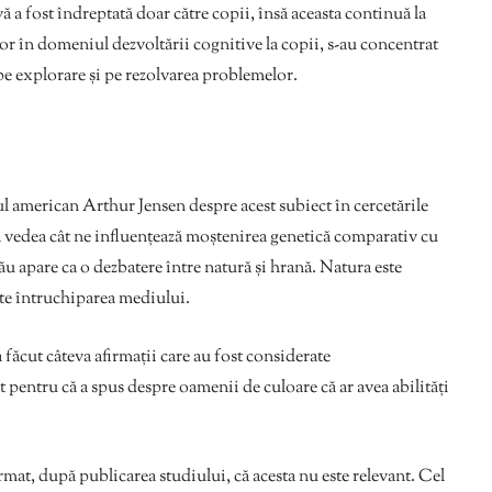
 a fost îndreptată doar către copii, însă aceasta continuă la
lor în domeniul dezvoltării cognitive la copii, s-au concentrat
pe explorare și pe rezolvarea problemelor.
l american Arthur Jensen despre acest subiect în cercetările
 a vedea cât ne influențează moștenirea genetică comparativ cu
ău apare ca o dezbatere între natură și hrană. Natura este
ste întruchiparea mediului.
 făcut câteva afirmații care au fost considerate
at pentru că a spus despre oamenii de culoare că ar avea abilități
at, după publicarea studiului, că acesta nu este relevant. Cel