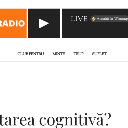
LIVE
Ascultă în Winamp
CLUB PENTRU
MINTE
TRUP
SUFLET
tarea cognitivă?