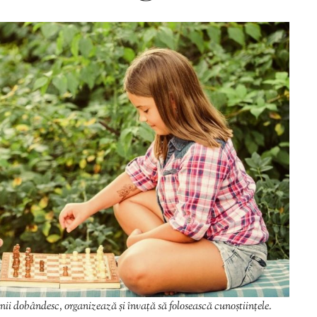
Editorial Miha
Morar: CUM L-
SALVAT PE FĂ
FRUMOS
ii dobândesc, organizează și învață să folosească cunoștiințele.