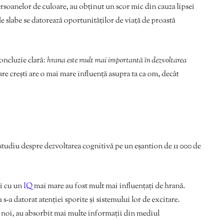
persoanelor de culoare, au obținut un scor mic din cauza lipsei
le slabe se datorează oportunităților de viață de proastă
oncluzie clară
: hrana este mult mai importantă în dezvoltarea
are crești are o mai mare influență asupra ta ca om, decât
 studiu despre dezvoltarea cognitivă pe un eșantion de 11 000 de
ii cu un
IQ
mai mare au fost mult mai influențați de hrană.
 s-a datorat atenției sporite și sistemului lor de excitare.
e noi, au absorbit mai multe informații din mediul