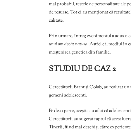
mai probabil, testele de personalitate ale 
de resurse. Tot ei au menționat că rezultate
calitate.
Prin urmare, întreg evenimentul a adus o c
unui om decât natura.
Astfel că, mediul în c
moștenirea genetică din familie.
STUDIU DE CAZ 2
Cercetătorii Brant și Colab, au realizat un
gemeni adolescenți.
Pe de-o parte, aceștia au aflat că adolescenț
Cercetătorii au sugerat faptul că acest lucru
Tinerii, fiind mai deschiși către experienț