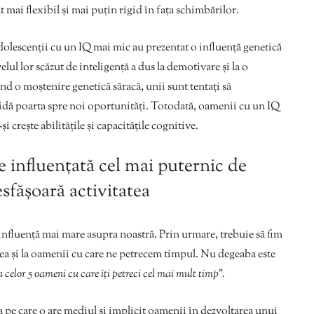
t mai flexibil și mai puțin rigid în fața schimbărilor.
 adolescenții cu un IQ mai mic au prezentat o influență genetică
ul lor scăzut de inteligență a dus la demotivare și la o
nd o moștenire genetică săracă, unii sunt tentați să
hidă poarta spre noi oportunități. Totodată, oamenii cu un IQ
și crește abilitățile și capacitățile cognitive.
e influențată cel mai puternic de
sfășoară activitatea
 influență mai mare asupra noastră. Prin urmare, trebuie să fim
tea și la oamenii cu care ne petrecem timpul. Nu degeaba este
 celor 5 oameni cu care îți petreci cel mai mult timp”.
e care o are mediul și implicit oamenii în dezvoltarea unui