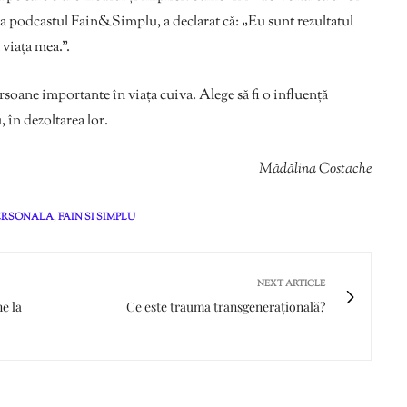
 la podcastul Fain&Simplu, a declarat că: „Eu sunt rezultatul
viața mea.”.
ersoane importante în viața cuiva. Alege să fi o influență
u, în dezoltarea lor.
Mădălina Costache
ERSONALA
,
FAIN SI SIMPLU
NEXT ARTICLE
e la
Ce este trauma transgenerațională?