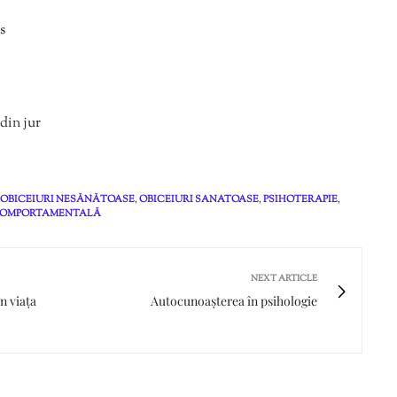
s
din jur
OBICEIURI NESĂNĂTOASE
,
OBICEIURI SANATOASE
,
PSIHOTERAPIE
,
COMPORTAMENTALĂ
NEXT ARTICLE
n viața
Autocunoașterea în psihologie