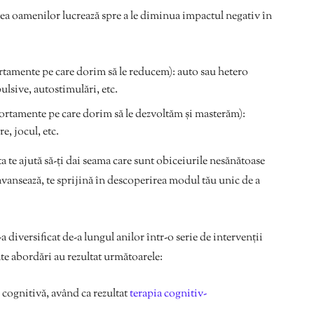
a oamenilor lucrează spre a le diminua impactul negativ în
amente pe care dorim să le reducem): auto sau hetero
lsive, autostimulări, etc.
rtamente pe care dorim să le dezvoltăm și masterăm):
e, jocul, etc.
sta te ajută să-ți dai seama care sunt obiceiurile nesănătoase
avansează, te sprijină în descoperirea modul tău unic de a
 diversificat de-a lungul anilor într-o serie de intervenții
te abordări au rezultat următoarele:
cognitivă, având ca rezultat
terapia cognitiv-