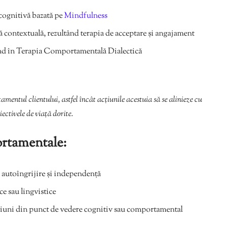
cognitivă bazată pe
Mindfulness
 contextuală, rezultând terapia de acceptare și angajament
nd în Terapia Comportamentală Dialectică
mentul clientului, astfel încât acțiunile acestuia să se alinieze cu
iectivele de viață dorite.
ortamentale:
 autoîngrijire și independență
e sau lingvistice
țiuni din punct de vedere cognitiv sau comportamental