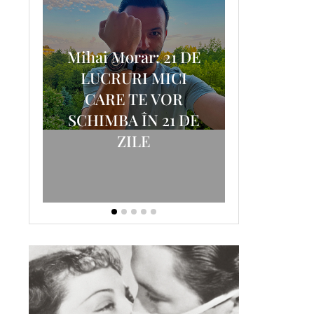
Mihai Morar: 21 DE
i
LUCRURI MICI
AM
SCRISOA
CARE TE VOR
T-
FOSTUL
SCHIMBA ÎN 21 DE
ZILE