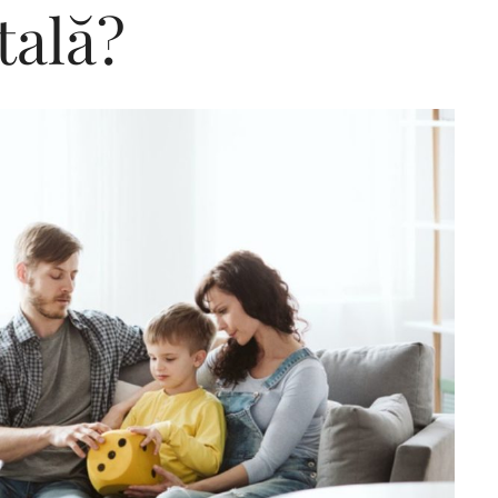
ală?
Editorial Miha
Morar: CUM L-
SALVAT PE FĂ
FRUMOS