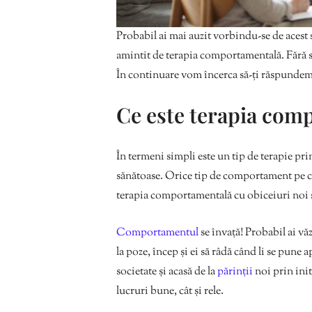
Probabil ai mai auzit vorbindu-se de acest s
amintit de terapia comportamentală. Fără să
În continuare vom încerca să-ți răspundem 
Ce este terapia com
În termeni simpli este un tip de terapie pri
sănătoase. Orice tip de comportament pe care
terapia comportamentală cu obiceiuri noi ș
Comportamentul
se învață! Probabil ai v
la poze, încep și ei să râdă când li se pun
societate și acasă de la
părinții
noi prin ini
lucruri bune, cât și rele.