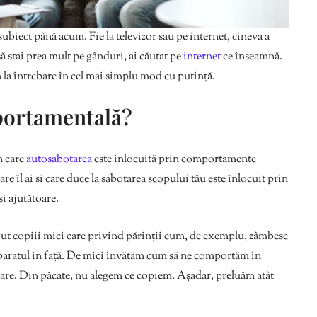
ubiect până acum. Fie la televizor sau pe internet, cineva a
 stai prea mult pe gânduri, ai căutat pe
internet
ce înseamnă.
la întrebare în cel mai simplu mod cu putință.
portamentală?
n care
autosabotarea
este înlocuită prin comportamente
 îl ai și care duce la sabotarea scopului tău este înlocuit prin
i ajutătoare.
ăzut copiii mici care privind părinții cum, de exemplu, zâmbesc
e aparatul în față. De mici învățăm cum să ne comportăm în
tare. Din păcate, nu alegem ce copiem. Așadar, preluăm atât