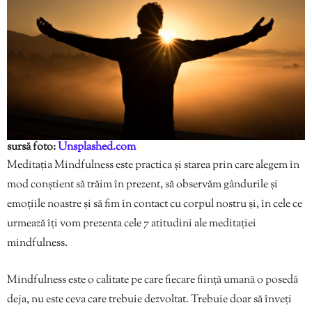
sursă foto:
Unsplashed.com
Meditația Mindfulness este practica şi starea prin care alegem în
mod conştient să trăim în prezent, să observăm gândurile şi
emoţiile noastre şi să fim în contact cu corpul nostru și, în cele ce
urmează îți vom prezenta cele 7 atitudini ale meditației
mindfulness.
Mindfulness este o calitate pe care fiecare ființă umană o posedă
deja, nu este ceva care trebuie dezvoltat. Trebuie doar să înveți