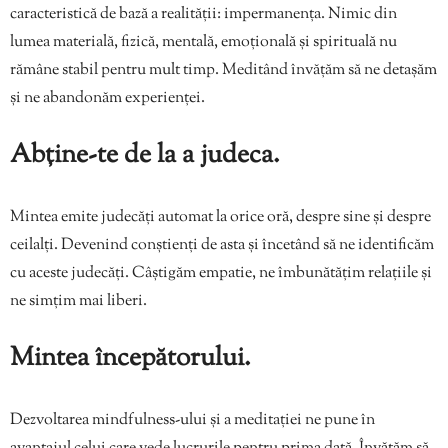
caracteristică de bază a realității: impermanența. Nimic din
lumea materială, fizică, mentală, emoțională și spirituală nu
rămâne stabil pentru mult timp. Meditând învățăm să ne detașăm
și ne abandonăm experienței.
Abține-te de la a judeca.
Mintea emite judecăți automat la orice oră, despre sine și despre
ceilalți. Devenind conștienți de asta și încetând să ne identificăm
cu aceste judecăți. Câștigăm empatie, ne îmbunătățim relațiile și
ne simțim mai liberi.
Mintea începătorului.
Dezvoltarea mindfulness-ului și a meditației ne pune în