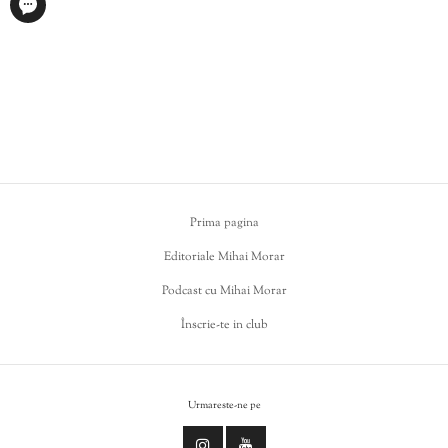
Prima pagina
Editoriale Mihai Morar
Podcast cu Mihai Morar
Înscrie-te in club
Urmareste-ne pe