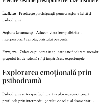
Fiecare sesiune presupune trei faze distincte:
Încălzire
– Pregătește participanții pentru acțiune fizică și
psihodramă.
Acțiune (enacment)
– Aduceți viața intrapsihică sau
interpersonală a protagonistului pe scenă.
Partajare
– Odată ce punerea în aplicare este finalizată, membrii
grupului își de-rolează și își împărtășesc experiențele.
Explorarea emoțională prin
psihodramă
Psihodrama în terapie facilitează explorarea emoțională
profundă prin intermediul jocului de rol și al dramatizării.