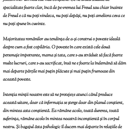
specialitate foarte clar, încă de pe vremea lui Freud sau chiar înainte
de Freud e că nu poți vindeca, nu poți depăși, nu poți ameliora ceva ce
nu poți spune în cuvinte.
Majoritatea românilor au tendința de a-și construi o poveste ideală
despre cum a fost copilăria. O poveste în care există cele două
personaje impotrante, mama și tata, care s-au străduit să facă foarte
multe lucruri, care s-au sacrificat, însă ne e foarte la îndemână să dăm
mai departe părțile mai puțin plăcute și mai puțin frumoase din
această poveste.
Intenția minții noastre este să ne protejeze atunci când produce
această uitare, doar că informația se șterge doar din planul conștient,
din mintea asta conștientă. Ea rămâne acolo, toată durerea, toată
suferința, rămâne acolo în mintea noastră inconștientă și în corpul
nostru. Și bagajul ăsta psihologic îl ducem mai departe în relațiile de