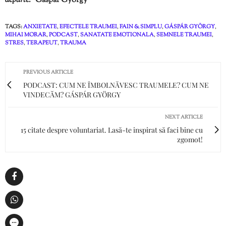
departe.”
Gáspár György
TAGS:
ANXIETATE
,
EFECTELE TRAUMEI
,
FAIN & SIMPLU
,
GÁSPÁR GYÖRGY
,
MIHAI MORAR
,
PODCAST
,
SANATATE EMOTIONALA
,
SEMNELE TRAUMEI
,
STRES
,
TERAPEUT
,
TRAUMA
PREVIOUS ARTICLE
PODCAST: CUM NE ÎMBOLNĂVESC TRAUMELE? CUM NE
VINDECĂM? GÁSPÁR GYÖRGY
NEXT ARTICLE
15 citate despre voluntariat. Lasă-te inspirat să faci bine cu
zgomot!