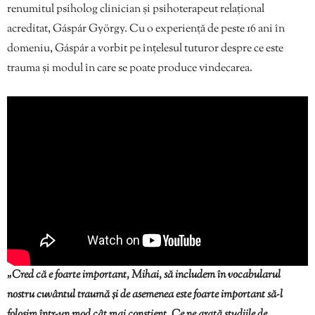
renumitul psiholog clinician și psihoterapeut relațional
acreditat, Gáspár György. Cu o experiență de peste 16 ani în
domeniu, Gáspár a vorbit pe înțelesul tuturor despre ce este
trauma și modul în care se poate produce vindecarea.
„Cred că e foarte important, Mihai, să includem în vocabularul
nostru cuvântul traumă și de asemenea este foarte important să-l
folosim într-un mod cât mai conștient. Ce ne arată studiile de