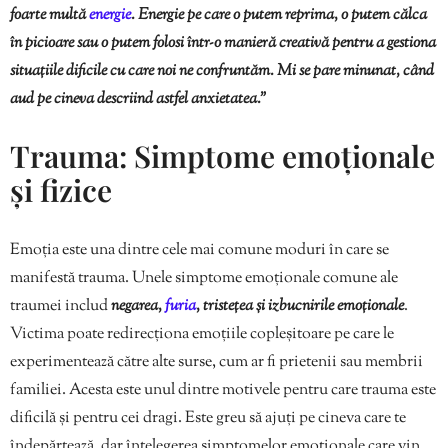
foarte multă
energie
. Energie pe care o putem reprima, o putem călca
în picioare sau o putem folosi într-o manieră creativă pentru a gestiona
situațiile dificile cu care noi ne confruntăm. Mi se pare minunat, când
aud pe cineva descriind astfel anxietatea.”
Trauma: Simptome emoționale
și fizice
Emoția este una dintre cele mai comune moduri în care se
manifestă trauma. Unele simptome emoționale comune ale
traumei includ
negarea,
furia
, tristețea și izbucnirile emoționale
.
Victima poate redirecționa emoțiile copleșitoare pe care le
experimentează către alte surse, cum ar fi prietenii sau membrii
familiei. Acesta este unul dintre motivele pentru care trauma este
dificilă și pentru cei dragi. Este greu să ajuți pe cineva care te
îndepărtează, dar înțelegerea simptomelor emoționale care vin