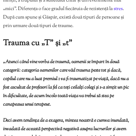
minții, a trupului și a sufletului chiar și din evenimente mai
„mici”. Diferența o face gradul fiecăruia de rezistență la
stres
.
După cum spune și Gáspár, există două tipuri de persoane și
prin urmare două tipuri de traume.
Trauma cu „T” și „t”
„Atunci când vine vorba de traumă, oamenii se împart în două
categorii: categoria oamenilor care văd trauma peste tot și dacă,
copilul care nu a luat premiul 1 va fi traumatizat pe viață, dacă nu a
fost ascultat de profesori la fel ca toți ceilalți colegi și s-a simțit un pic
în dificultate, de acum încolo toată viața va trebui să stea pe
canapeaua unui terapeut.
Deci avem tendința de a exagera, mintea noastră e cumva inundată,
invadată de această perspectivă negativă asupra lucrurilor și avem