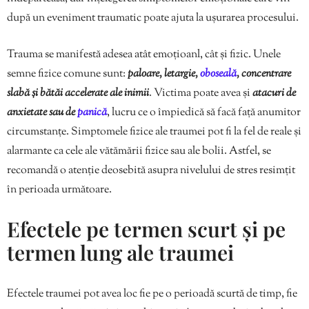
după un eveniment traumatic poate ajuta la ușurarea procesului.
Trauma se manifestă adesea atât emoțioanl, cât și fizic. Unele
semne fizice comune sunt:
paloare, letargie,
oboseală
, concentrare
slabă și bătăi accelerate ale inimii
. Victima poate avea și
atacuri de
anxietate sau de
panică
, lucru ce o împiedică să facă față anumitor
circumstanțe. Simptomele fizice ale traumei pot fi la fel de reale și
alarmante ca cele ale vătămării fizice sau ale bolii. Astfel, se
recomandă o atenție deosebită asupra nivelului de stres resimțit
în perioada următoare.
Efectele pe termen scurt și pe
termen lung ale traumei
Efectele traumei pot avea loc fie pe o perioadă scurtă de timp, fie