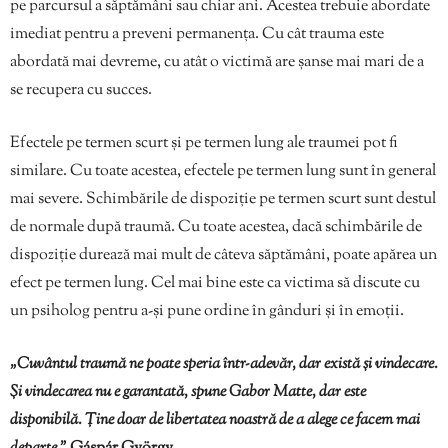
pe parcursul a săptămâni sau chiar ani. Acestea trebuie abordate
imediat pentru a preveni permanența. Cu cât trauma este
abordată mai devreme, cu atât o victimă are șanse mai mari de a
se recupera cu succes.
Efectele pe termen scurt și pe termen lung ale traumei pot fi
similare. Cu toate acestea, efectele pe termen lung sunt în general
mai severe. Schimbările de dispoziție pe termen scurt sunt destul
de normale după traumă. Cu toate acestea, dacă schimbările de
dispoziție durează mai mult de câteva săptămâni, poate apărea un
efect pe termen lung. Cel mai bine este ca victima să discute cu
un psiholog pentru a-și pune ordine în gânduri și în emoții.
„Cuvântul traumă ne poate speria într-adevăr, dar există și vindecare.
Și vindecarea nu e garantată, spune Gabor Matte, dar este
disponibilă. Ține doar de libertatea noastră de a alege ce facem mai