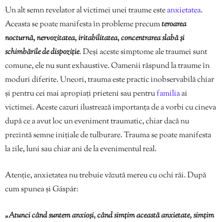
Un alt semn revelator al victimei unei traume este
anxietatea
.
Aceasta se poate manifesta în probleme precum
teroarea
nocturnă, nervozitatea, iritabilitatea, concentrarea slabă și
schimbările de dispoziție
. Deși aceste simptome ale traumei sunt
comune, ele nu sunt exhaustive. Oamenii răspund la traume în
moduri diferite. Uneori, trauma este practic inobservabilă chiar
și pentru cei mai apropiați prieteni sau pentru
familia
ai
victimei. Aceste cazuri ilustrează importanța de a vorbi cu cineva
după ce a avut loc un eveniment traumatic, chiar dacă nu
prezintă semne inițiale de tulburare. Trauma se poate manifesta
la zile, luni sau chiar ani de la evenimentul real.
Atenție, anxietatea nu trebuie văzută mereu cu ochi răi. După
cum spunea și Gáspár:
„Atunci când suntem anxioși, când simțim această anxietate, simțim