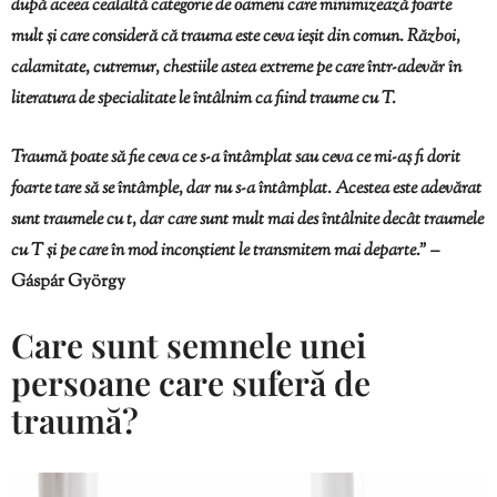
după aceea cealaltă categorie de oameni care minimizează foarte
mult și care consideră că trauma este ceva ieșit din comun. Război,
calamitate, cutremur, chestiile astea extreme pe care într-adevăr în
literatura de specialitate le întâlnim ca fiind traume cu T.
Traumă poate să fie ceva ce s-a întâmplat sau ceva ce mi-aș fi dorit
foarte tare să se întâmple, dar nu s-a întâmplat. Acestea este adevărat
sunt traumele cu t, dar care sunt mult mai des întâlnite decât traumele
cu T și pe care în mod inconștient le transmitem mai departe.” –
Gáspár György
Care sunt semnele unei
persoane care suferă de
traumă?