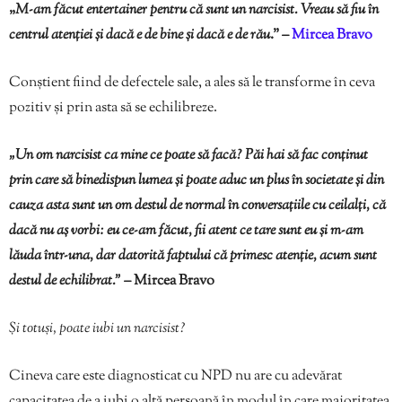
„
M-am făcut entertainer pentru că sunt un narcisist. Vreau să fiu în
centrul atenției și dacă e de bine și dacă e de rău
.” –
Mircea Bravo
Conștient fiind de defectele sale, a ales să le transforme în ceva
pozitiv și prin asta să se echilibreze.
„Un om narcisist ca mine ce poate să facă? Păi hai să fac conținut
prin care să binedispun lumea și poate aduc un plus în societate și din
cauza asta sunt un om destul de normal în conversațiile cu ceilalți, că
dacă nu aș vorbi: eu ce-am făcut, fii atent ce tare sunt eu și m-am
lăuda într-una, dar datorită faptului că primesc atenție, acum sunt
destul de echilibrat.” –
Mircea Bravo
Și totuși, poate iubi un narcisist?
Cineva care este diagnosticat cu NPD nu are cu adevărat
capacitatea de a iubi o altă persoană în modul în care majoritatea