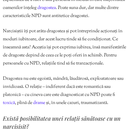
oamenilor înțeleg
dragostea
. Poate suna dur, dar multe dintre
caracteristicile NPD sunt antitetice dragostei.
Narcisiștii îți pot arăta dragostea și pot întreprinde acționați în
moduri iubitoare, dar acest lucru tinde să fie condiționat. Ce
înseamnă asta? Aceștia își pot exprima iubirea, însă manifestările
de dragoste depind de ceea ce le poți oferi în schimb. Pentru
persoanele cu NPD, relațiile tind să fie tranzacționale.
Dragostea nu este egoistă, mândră, lăudărosă, exploatatoare sau
invidioasă. O relație – indiferent dacă este romantică sau
platonică – cu cineva care este diagnosticat cu NPD poate fi
toxică
, plină de
drame
și, în unele cazuri, traumatizantă.
Există posibilitatea unei relații sănătoase cu un
narcisisit?