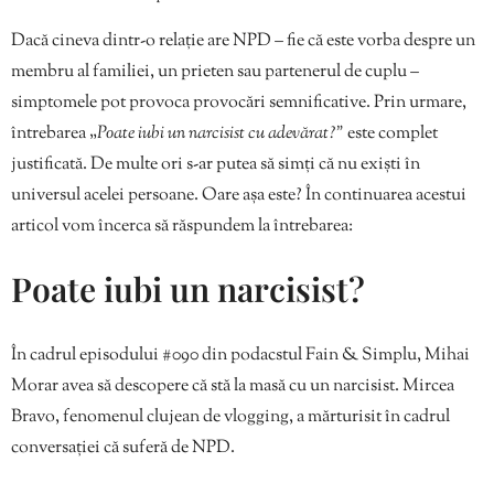
Dacă cineva dintr-o relație are NPD – fie că este vorba despre un
membru al familiei, un prieten sau partenerul de cuplu –
simptomele pot provoca provocări semnificative. Prin urmare,
întrebarea „
Poate iubi un narcisist cu adevărat?”
este complet
justificată. De multe ori s-ar putea să simți că nu exiști în
universul acelei persoane. Oare așa este? În continuarea acestui
articol vom încerca să răspundem la întrebarea:
Poate iubi un narcisist?
În cadrul episodului #090 din podacstul Fain & Simplu, Mihai
Morar avea să descopere că stă la masă cu un narcisist. Mircea
Bravo, fenomenul clujean de vlogging, a mărturisit în cadrul
conversației că suferă de NPD.