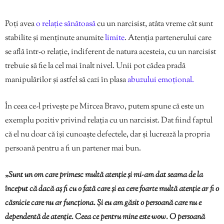
Poți avea
o relație sănătoasă
cu un narcisist, atâta vreme cât sunt
stabilite și menținute anumite
limite
. Atenția partenerului care
se află într-o relație, indiferent de natura acesteia, cu un narcisist
trebuie să fie la cel mai înalt nivel. Unii pot cădea pradă
manipulărilor și astfel să cazi în plasa
abuzului emoțional.
În ceea ce-l privește pe Mircea Bravo, putem spune că este un
exemplu pozitiv privind relația cu un narcisist. Dat fiind faptul
că el nu doar că își cunoaște defectele, dar și lucrează la propria
persoană pentru a fi un partener mai bun.
„
Sunt un om care primesc multă atenție și mi-am dat seama de la
început că dacă aș fi cu o fată care și ea cere foarte multă atenție ar fi o
căsnicie care nu ar funcționa. Și eu am găsit o persoană care nu e
dependentă de atenție. Ceea ce pentru mine este wow. O persoană