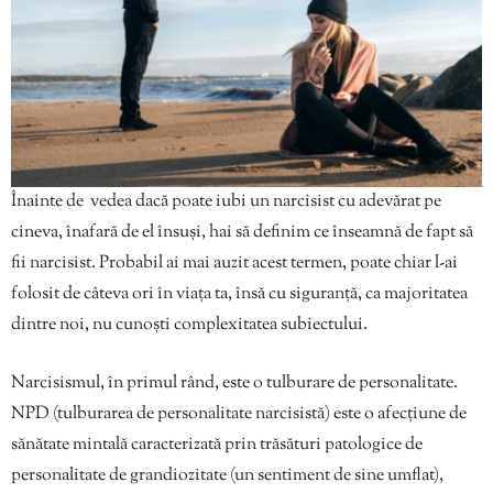
Înainte de vedea dacă poate iubi un narcisist cu adevărat pe
cineva, înafară de el însuși, hai să definim ce înseamnă de fapt să
fii narcisist. Probabil ai mai auzit acest termen, poate chiar l-ai
folosit de câteva ori în viața ta, însă cu siguranță, ca majoritatea
dintre noi, nu cunoști complexitatea subiectului.
Narcisismul, în primul rând, este o tulburare de personalitate.
NPD (tulburarea de personalitate narcisistă) este o afecțiune de
sănătate mintală caracterizată prin trăsături patologice de
personalitate de grandiozitate (un sentiment de sine umflat),