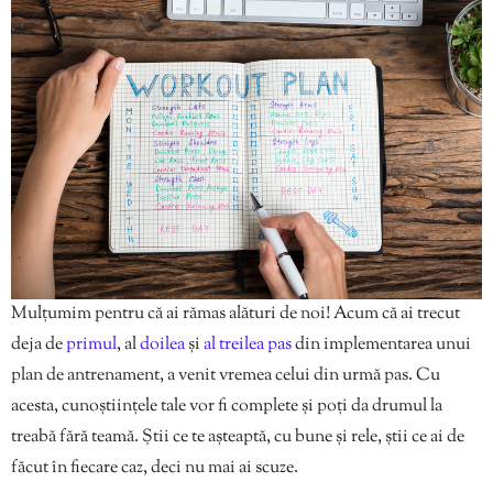
Mulțumim pentru că ai rămas alături de noi! Acum că ai trecut
deja de
primul
, al
doilea
și
al treilea pas
din implementarea unui
plan de antrenament, a venit vremea celui din urmă pas. Cu
acesta, cunoștiințele tale vor fi complete și poți da drumul la
treabă fără teamă. Știi ce te așteaptă, cu bune și rele, știi ce ai de
făcut în fiecare caz, deci nu mai ai scuze.