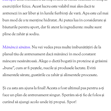
exercițiilor fizice. Acest lucru este valabil mai ales dacă te
antrenezi în aer liber și în lunile fierbinți de vară. Apa este cel mai
bun mod de a te menține hidratat. Ai putea lua în considerare și
băuturile pentru sport, dar fii atent la ingrediente: multe sunt
pline de zahăr și sodiu.
Mănâncă sănătos.
Nu vei vedea prea multe îmbunătățiri de la
planul tău de antrenament dacă mănânci în mod constant
mâncare nesănătoasă. Alege o dietă bogată în proteine ​​și grăsimi
„bune”, cum ar fi peștele, nucile și produsele lactate. Evită
alimentele sărate, gustările cu zahăr și alimentele procesate.
Și cu asta am ajuns la final! Acesta a fost ultimul pas pentru a-ți
face un plan de antrenament singur. Sperăm să-ți fie de folos și
curând să ajungi acolo unde îți propui. Spor!