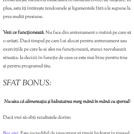
construiește memoria musculară în modelul corect de mișcare. În
plus, asta îți întărește tendoanele și ligamentele fără a le supune la
prea multă presiune.
Vezi ce funcționează
. Nu face din antrenament o rutină pe care să
o urăști. Dacă timpul pe care l-ai alocat pentru antrenament sau
exercițiile pe care le-ai ales nu funcționează, atunci reevaluează
situația. Ia decizii în funcție de ceea ce este mai bine pentru tine
și pentru programul tău.
SFAT BONUS:
Nu uita că alimentația și hidratatrea merg mână în mână cu sportul!
Dacă vrei să obți rezultatele dorite:
Bea apă
.
Este incredibil de important să rămâi hidratat în timpul