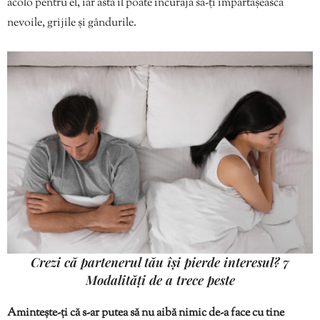
acolo pentru el, iar asta îl poate încuraja să-ți împărtășească
nevoile, grijile și gândurile.
Crezi că partenerul tău își pierde interesul? 7
Modalități de a trece peste
Amintește-ți că s-ar putea să nu aibă nimic de-a face cu tine