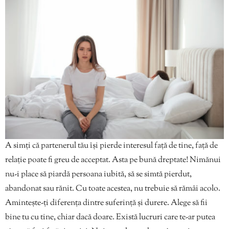
A simți că partenerul tău își pierde interesul față de tine, față de
relație poate fi greu de acceptat. Asta pe bună dreptate! Nimănui
nu-i place să piardă persoana iubită, să se simtă pierdut,
abandonat sau rănit. Cu toate acestea, nu trebuie să rămâi acolo.
Amintește-ți diferența dintre suferință și durere. Alege să fii
bine tu cu tine, chiar dacă doare. Există lucruri care te-ar putea