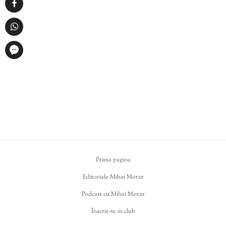
Prima pagina
Editoriale Mihai Morar
Podcast cu Mihai Morar
Înscrie-te in club