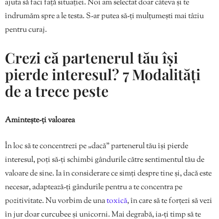
ajuta să faci față situației. Noi am selectat doar câteva și te
îndrumăm spre a le testa. S-ar putea să-ți mulțumești mai tâziu
pentru curaj.
Crezi că partenerul tău își
pierde interesul? 7 Modalități
de a trece peste
Amintește-ți valoarea
În loc să te concentrezi pe „dacă” partenerul tău își pierde
interesul, poți să-ți schimbi gândurile către sentimentul tău de
valoare de sine. Ia în considerare ce simți despre tine și, dacă este
necesar, adaptează-ți gândurile pentru a te concentra pe
pozitivitate. Nu vorbim de una
toxică
, în care să te forțezi să vezi
în jur doar curcubee și unicorni. Mai degrabă, ia-ți timp să te