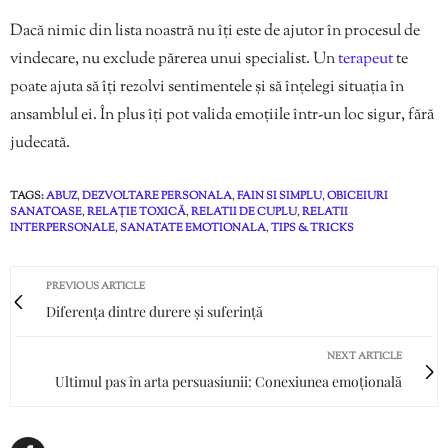
Dacă nimic din lista noastră nu îți este de ajutor în procesul de
vindecare, nu exclude părerea unui specialist. Un
terapeut
te
poate ajuta să îți rezolvi sentimentele și să înțelegi situația în
ansamblul ei. În plus îți pot valida emoțiile într-un loc sigur, fără
judecată.
TAGS:
ABUZ
,
DEZVOLTARE PERSONALA
,
FAIN SI SIMPLU
,
OBICEIURI
SANATOASE
,
RELAȚIE TOXICĂ
,
RELATII DE CUPLU
,
RELATII
INTERPERSONALE
,
SANATATE EMOTIONALA
,
TIPS & TRICKS
PREVIOUS ARTICLE
Diferența dintre durere și suferință
NEXT ARTICLE
Ultimul pas în arta persuasiunii: Conexiunea emoțională