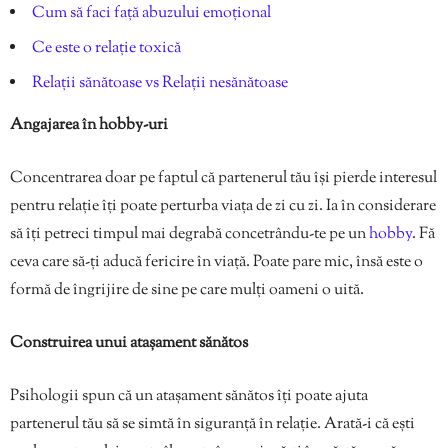
Cum să faci față abuzului emoțional
Ce este o relație toxică
Relații sănătoase vs Relații nesănătoase
Angajarea în hobby-uri
Concentrarea doar pe faptul că partenerul tău își pierde interesul
pentru relație îți poate perturba viața de zi cu zi. Ia în considerare
să îți petreci timpul mai degrabă concetrându-te pe un
hobby
. Fă
ceva care să-ți aducă fericire în viață. Poate pare mic, însă este o
formă de îngrijire de sine pe care mulți oameni o uită.
Construirea unui atașament sănătos
Psihologii spun că un atașament sănătos îți poate ajuta
partenerul tău să se simtă în siguranță în relație. Arată-i că ești