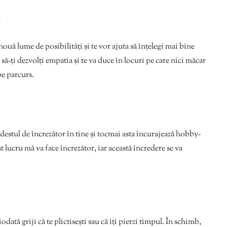
ă
ouă lume de posibilități și te vor ajuta să înțelegi mai bine
a să-ți dezvolți empatia și te va duce în locuri pe care nici măcar
 pe parcurs.
i destul de încrezător în tine și tocmai asta încurajează hobby-
t lucru mă va face încrezător, iar această încredere se va
dată griji că te plictisești sau că îți pierzi timpul. În schimb,