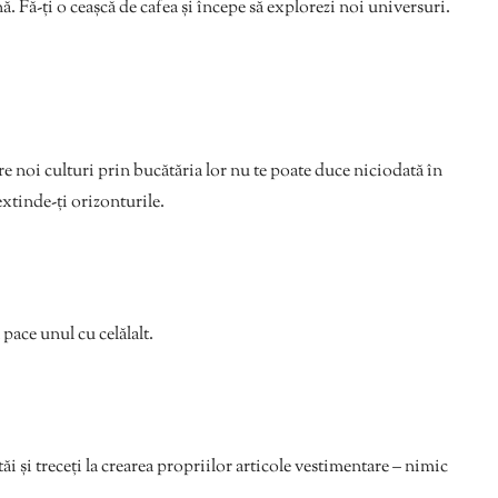
ă. Fă-ți o ceașcă de cafea și începe să explorezi noi universuri.
pre noi culturi prin bucătăria lor nu te poate duce niciodată în
extinde-ți orizonturile.
 pace unul cu celălalt.
ăi și treceți la crearea propriilor articole vestimentare – nimic