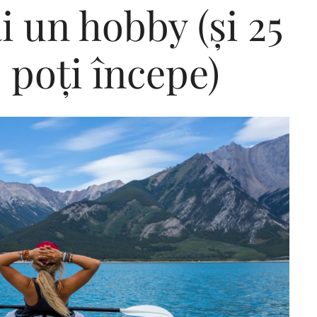
i un hobby (și 25
 poți începe)
Editorial Miha
Morar: CUM L-
SALVAT PE FĂ
FRUMOS