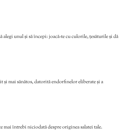
alegi unul și să începi: joacă-te cu culorile, țesăturile și dă
it și mai sănătos, datorită endorfinelor eliberate și a
te mai întrebi niciodată despre originea salatei tale.