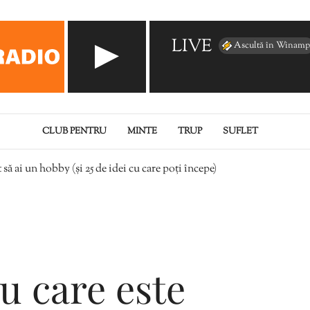
LIVE
Ascultă în Winamp
CLUB PENTRU
MINTE
TRUP
SUFLET
să ai un hobby (și 25 de idei cu care poți începe)
u care este