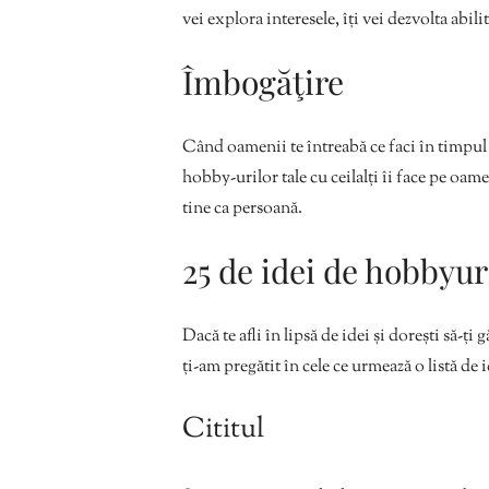
vei explora interesele, îți vei dezvolta abili
Îmbogăţire
Când oamenii te întreabă ce faci în timpul
hobby-urilor tale cu ceilalți îi face pe oamen
tine ca persoană.
25 de idei de hobbyur
Dacă te afli în lipsă de idei și dorești să-ți
ți-am pregătit în cele ce urmează o listă de i
Cititul