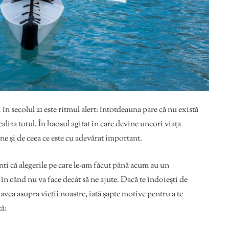
 în secolul 21 este ritmul alert: întotdeauna pare că nu există
ealiza totul. În haosul agitat în care devine uneori viața
ne și de ceea ce este cu adevărat important.
ti că alegerile pe care le-am făcut până acum au un
 în când nu va face decât să ne ajute. Dacă te îndoiești de
 avea asupra vieții noastre, iată șapte motive pentru a te
ă: