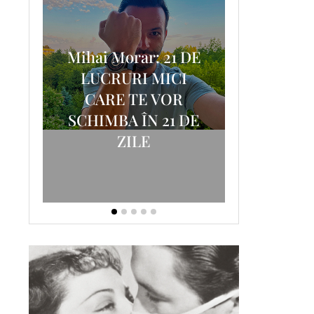
Mihai Morar: 21 DE
i
LUCRURI MICI
AM
SCRISOA
CARE TE VOR
T-
FOSTUL
SCHIMBA ÎN 21 DE
ZILE