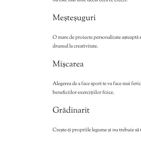
nu este mai unic decât ceea ce creezi.
Meşteşuguri
O mare de proiecte personalizate așteaptă să 
drumul la creativitate.
Mișcarea
Alegerea de a face sport te va face mai feric
beneficiilor exercițiilor fizice.
Grădinarit
Crește-ți propriile legume și nu trebuie să 