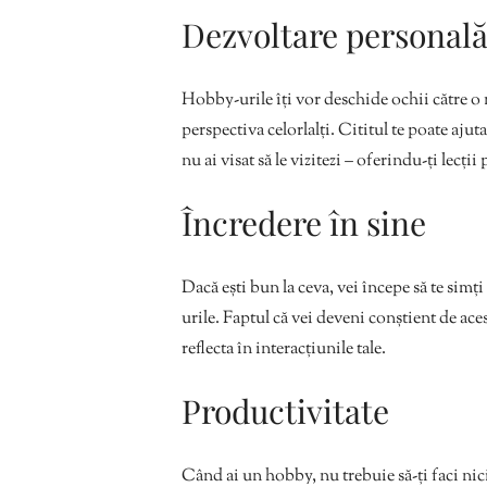
Dezvoltare personal
Hobby-urile îți vor deschide ochii către o n
perspectiva celorlalți. Cititul te poate ajut
nu ai visat să le vizitezi – oferindu-ți lecții
Încredere în sine
Dacă ești bun la ceva, vei începe să te simț
urile. Faptul că vei deveni conștient de aces
reflecta în interacțiunile tale.
Productivitate
Când ai un hobby, nu trebuie să-ți faci nicio