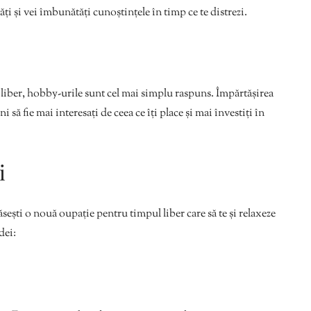
tăți și vei îmbunătăți cunoștințele în timp ce te distrezi.
 liber, hobby-urile sunt cel mai simplu raspuns. Împărtășirea
i să fie mai interesați de ceea ce îți place și mai învestiți în
i
 găsești o nouă oupație pentru timpul liber care să te și relaxeze
dei: