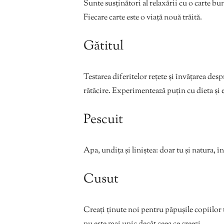
Sunte susținători al relaxării cu o carte bun
Fiecare carte este o viață nouă trăită.
Gătitul
Testarea diferitelor rețete și învățarea des
rătăcire. Experimentează puțin cu dieta și 
Pescuit
Apa, undița și liniștea: doar tu și natura, în
Cusut
Creați ținute noi pentru păpușile copiilor t