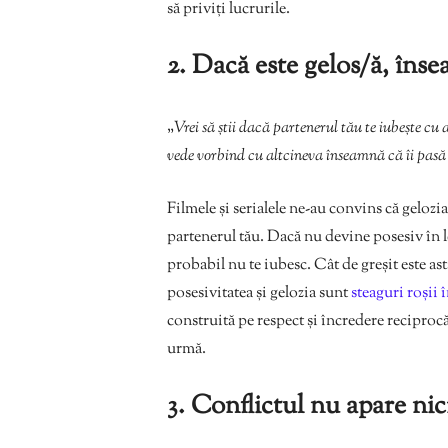
să priviți lucrurile.
2. Dacă este gelos/ă, înse
„
Vrei să știi dacă partenerul tău te iubește cu
vede vorbind cu altcineva înseamnă că îi pasă 
Filmele și serialele ne-au convins că gelozia ș
partenerul tău. Dacă nu devine posesiv în l
probabil nu te iubesc. Cât de greșit este as
posesivitatea și gelozia sunt
steaguri roșii 
construită pe respect și încredere reciprocă
urmă.
3. Conflictul nu apare nic