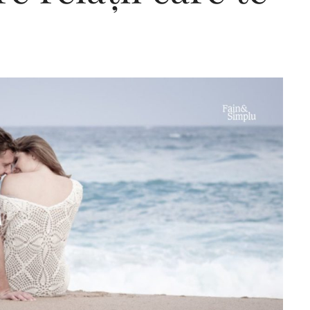
Editorial Miha
Morar: CUM L-
SALVAT PE FĂ
FRUMOS