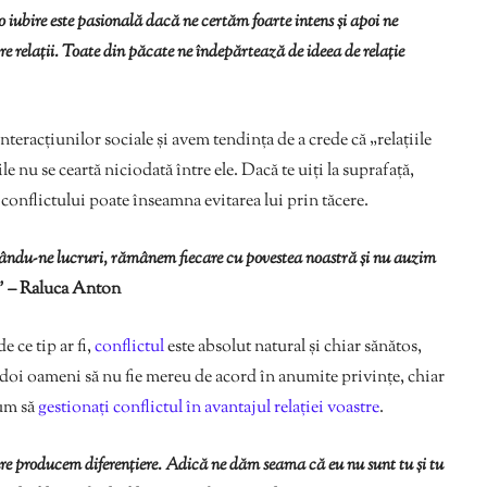
 iubire este pasională dacă ne certăm foarte intens și apoi ne
e relații. Toate din păcate ne îndepărtează de ideea de relație
nteracțiunilor sociale și avem tendința de a crede că „relațiile
le nu se ceartă niciodată între ele. Dacă te uiți la suprafață,
 conflictului poate înseamna evitarea lui prin tăcere.
nându-ne lucruri, rămânem fiecare cu povestea noastră și nu auzim
.” –
Raluca Anton
e ce tip ar fi,
conflictul
este absolut natural și chiar sănătos,
a doi oameni să nu fie mereu de acord în anumite privințe, chiar
cum să
gestionați conflictul în avantajul relației voastre
.
re producem diferențiere. Adică ne dăm seama că eu nu sunt tu și tu