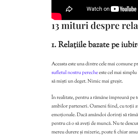
13 mituri despre relaț
1. Relațiile bazate pe iubi
Aceasta este una dintre cele mai comune prec
sufletul nostru pereche
este cel mai simplu 
să miști un deget. Nimic mai greșit.
În realitate, pentru a rămâne împreună pe t
ambilor parteneri. Oameni fiind, cu toții a
emoționale. Dacă amândoi dorinți să rămâne
pentru că o să aveți de muncă. Nu te descu
mereu durere și mizerie, poate fi chiar amu