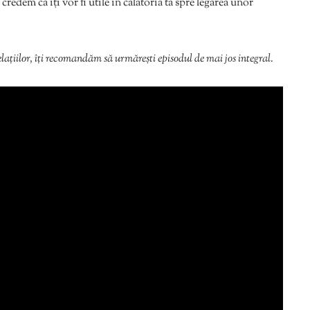
credem că îți vor fi utile în călătoria ta spre legarea unor
elațiilor, îți recomandăm să urmărești episodul de mai jos integral.