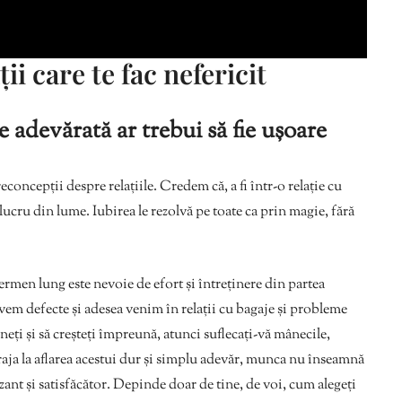
ii care te fac nefericit
re adevărată ar trebui să fie ușoare
oncepții despre relațiile. Credem că, a fi într-o relație cu
lucru din lume. Iubirea le rezolvă pe toate ca prin magie, fără
ermen lung este nevoie de efort și întreținere din partea
vem defecte și adesea venim în relații cu bagaje și probleme
ți și să creșteți împreună, atunci suflecați-vă mânecile,
raja la aflarea acestui dur și simplu adevăr, munca nu înseamnă
zant și satisfăcător. Depinde doar de tine, de voi, cum alegeți