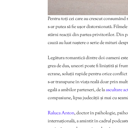
Pentru toți cei care au crescut consumând 
s-ar putea să fie ușor distorsionată. Filmel
stârni reacții din partea privitorilor. Din pă
cauză au luat naștere o serie de mituri despr
Legătura romantică dintre doi oameni este 
grea de dus, uneori poate fi liniștită și f
ecrane, soluții rapide pentru orice conflic
s-ar transpune în viața reală doar prin mul
egală a ambilor parteneri, de la
ascultare ac
compasiune, lipsa judecății și mai cu seam
Raluca Anton
, doctor în psihologie, psiho
internațională, a amintit în cadrul podcas