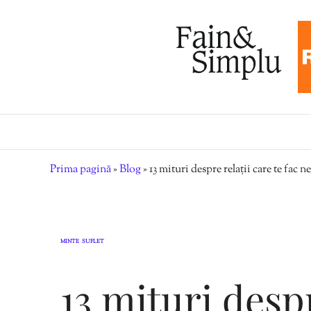
Prima pagină
»
Blog
»
13 mituri despre relații care te fac ne
MINTE
SUFLET
,
13 mituri despr