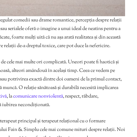
regulat comedii sau drame romantice, percepția despre relații
e sau serialele oferă o imagine a unui ideal de neatins pentru a
cate, foarte mulți uită că nu așa arată realitatea și din această
e relații de-a dreptul toxice, care pot duce la nefericire.
de cele mai multe ori complicată. Uneori poate fi haotică și
rumoasă, alteori amândouă în același timp. Ceea ce vedem pe
t sau potrivirea exactă dintre doi oameni de la primul contact,
tă muncă. O relație sănătoasă și durabilă necesită implicarea
tivă
, la
comunicare nonviolentă
, respect, răbdare,
ă iubirea necondiționată.
terapeut principal și terapeut relațional cu o formare
tului Fain & Simplu cele mai comune mituri despre relații. Noi