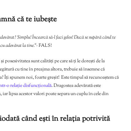
amnă că te iubește
 adevărat? Simplu! Încearcă să-l faci gelos! Dacă se supără când te
cu adevărat la tine.”-
FALS!
i posesivitatea sunt calități pe care să ți le dorești de la
egătură cu tine în preajma altora, trebuie să însemne că
ta? Îți spunem noi, foarte greșit! Este timpul să recunoaștem că
într-o relație disfuncțională
. Dragostea adevărată este
, iar lipsa acestor valori poate separa un cuplu în cele din
iodată când ești în relația potrivită