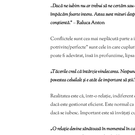
„
Dacă ne iubim nu ar trebui să ne certăm sau o
împăcăm foarte intens. Astea sunt mituri despr
conștientă.”
–
Raluca Anton
Conflictele sunt cea mai neplăcută parte a i
potrivite/perfecte” sunt cele în care cupluri
poate fi adevărat, însă în profunzime, lipsa
„Tăcerile cred că întârzie vindecarea. Nespu
povestea celuilalt și e atât de important să știi
Realitatea este că, într-o relație, indiferent d
dacă este gestionat eficient. Este normal c
dacă se iubesc. Important este să învățați 
„O relație devine sănătoasă în momentul în ca