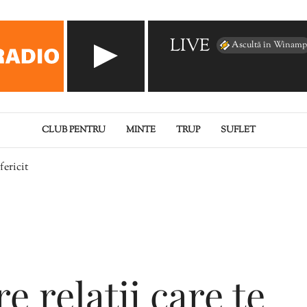
LIVE
Ascultă în Winamp
CLUB PENTRU
MINTE
TRUP
SUFLET
fericit
e relații care te