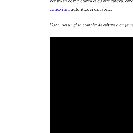
venim în completarea ei cu alte câteva, care 
conexiuni
autentice și durabile.
Dacă vrei un ghid complet de evitare a crizei r