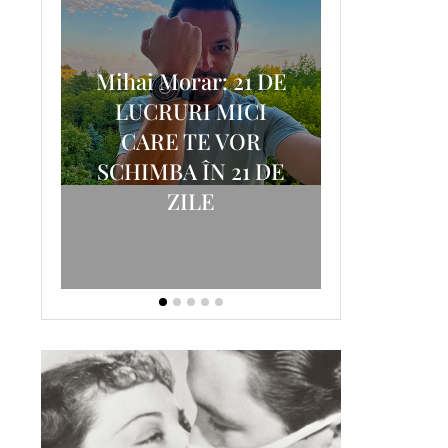
Mihai Morar: 21 DE
i
LUCRURI MICI
AM
SCRISOA
CARE TE VOR
T-
FOSTUL
SCHIMBA ÎN 21 DE
ZILE