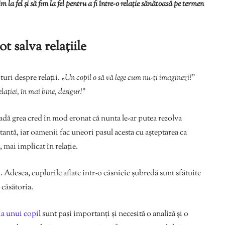
im la fel și să fim la fel pentru a fi între-o relație sănătoasă pe termen
ot salva relațiile
uri despre relații. „
Un copil o să vă lege cum nu-ți imaginezi!”
lației, în mai bine, desigur!”
adă grea cred în mod eronat că nunta le-ar putea rezolva
antă, iar oamenii fac uneori pasul acesta cu așteptarea ca
 mai implicat în relație.
i. Adesea, cuplurile aflate într-o căsnicie șubredă sunt sfătuite
 căsătoria.
ia unui copil
sunt pași importanți și necesită o analiză și o