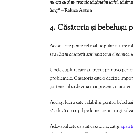
nu ești eu și nu trebuie să gândim la fel, să simț
lung.” –
Raluca Anton
4. Căsătoria și bebelușii p
Acesta este poate cel mai popular dintre mit
sau
„Să fii căsătorit schimbă total dinamica re
Unele cupluri care au trecut printr-o perio
problemele. Căsătoria este o decizie import
partenerul să devină mai prezent, mai atent,
Același lucru este valabil și pentru bebeluș
să aducă un copil pe lume, pentru a-și salva
Adevărul este că atât căsătoria, cât și
apariț