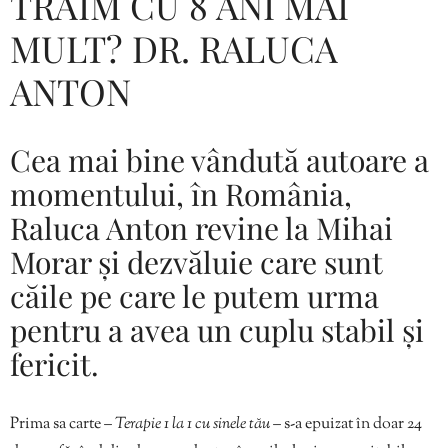
TRĂIM CU 8 ANI MAI
MULT? DR. RALUCA
ANTON
Cea mai bine vândută autoare a
momentului, în România,
Raluca Anton revine la Mihai
Morar și dezvăluie care sunt
căile pe care le putem urma
pentru a avea un cuplu stabil și
fericit.
Prima sa carte
– Terapie 1 la 1 cu sinele tău –
s-a epuizat în doar 24