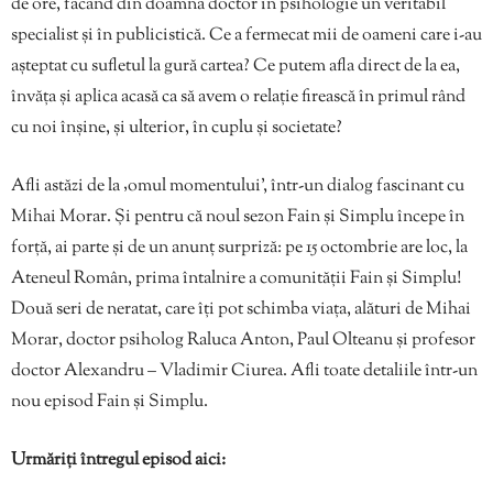
de ore, făcând din doamna doctor în psihologie un veritabil
specialist și în publicistică. Ce a fermecat mii de oameni care i-au
așteptat cu sufletul la gură cartea? Ce putem afla direct de la ea,
învăța și aplica acasă ca să avem o relație firească în primul rând
cu noi înșine, și ulterior, în cuplu și societate?
Afli astăzi de la ‚omul momentului’, într-un dialog fascinant cu
Mihai Morar. Și pentru că noul sezon Fain și Simplu începe în
forță, ai parte și de un anunț surpriză: pe 15 octombrie are loc, la
Ateneul Român, prima întalnire a comunității Fain și Simplu!
Două seri de neratat, care îți pot schimba viața, alături de Mihai
Morar, doctor psiholog Raluca Anton, Paul Olteanu și profesor
doctor Alexandru – Vladimir Ciurea. Afli toate detaliile într-un
nou episod Fain și Simplu.
Urmăriți întregul episod aici: