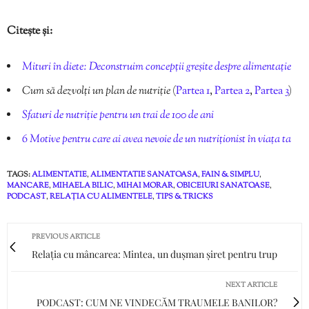
Citește și:
Mituri în diete: Deconstruim concepții greșite despre alimentație
Cum să dezvolți un plan de nutriție
(
Partea 1
,
Partea 2
,
Partea 3
)
Sfaturi de nutriție pentru un trai de 100 de ani
6 Motive pentru care ai avea nevoie de un nutriționist în viața ta
TAGS:
ALIMENTATIE
,
ALIMENTATIE SANATOASA
,
FAIN & SIMPLU
,
MANCARE
,
MIHAELA BILIC
,
MIHAI MORAR
,
OBICEIURI SANATOASE
,
PODCAST
,
RELAȚIA CU ALIMENTELE
,
TIPS & TRICKS
PREVIOUS ARTICLE
Relația cu mâncarea: Mintea, un dușman șiret pentru trup
NEXT ARTICLE
PODCAST: CUM NE VINDECĂM TRAUMELE BANILOR?