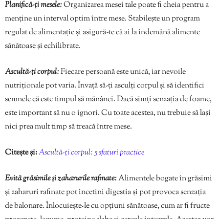
Planifică-ți mesele:
Organizarea mesei tale poate fi cheia pentru a
menține un interval optim între mese. Stabilește un program
regulat de alimentație și asigură-te că ai la îndemână alimente
sănătoase și echilibrate.
Ascultă-ți corpul:
Fiecare persoană este unică, iar nevoile
nutriționale pot varia. Învață să-ți asculți corpul și să identifici
semnele că este timpul să mănânci. Dacă simți senzația de foame,
este important să nu o ignori. Cu toate acestea, nu trebuie să lași
nici prea mult timp să treacă între mese.
Citește și:
Ascultă-ți corpul: 5 sfaturi practice
Evită grăsimile și zaharurile rafinate:
Alimentele bogate în grăsimi
și zaharuri rafinate pot încetini digestia și pot provoca senzația
de balonare. Înlocuiește-le cu opțiuni sănătoase, cum ar fi fructe