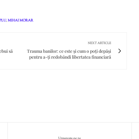
MPLU
,
MIHAI MORAR
NEXT ARTICLE
ebui să
Trauma banilor: ce este și cum o poți depăși
pentru a-ți redobândi libertatea financiară
Urmareste-ne pe