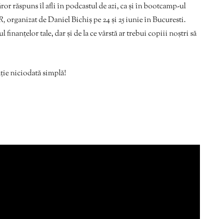
ror răspuns îl afli în podcastul de azi, ca și în bootcamp-ul
R,
organizat de Daniel Bichiș pe 24 și 25 iunie în Bucuresti.
finanțelor tale, dar și de la ce vârstă ar trebui copiii noștri să
ție niciodată simplă!