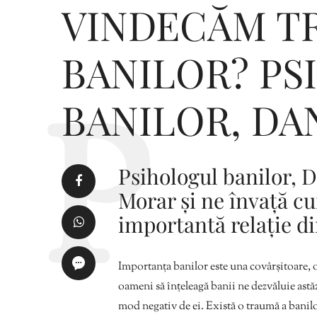
VINDECĂM T
BANILOR? P
BANILOR, DA
Psihologul banilor, D
Morar și ne învață c
importantă relație di
Importanța banilor este una covârșitoare, o
oameni să înțeleagă banii ne dezvăluie astăz
mod negativ de ei. Există o traumă a banil