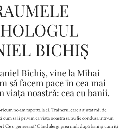
RAUMELE
SIHOLOGUL
Editorial Miha
Morar: CUM L-
NIEL BICHIȘ
SALVAT PE FĂ
FRUMOS
aniel Bichiș, vine la Mihai
um să facem pace în cea mai
n viața noastră: cea cu banii.
ricum ne-am raporta la ei. Trainerul care a ajutat mii de
i cum să îi privim ca viața noastră să nu fie condusă într-un
or? Ce o generează? Când alergi prea mult după bani și cum îți