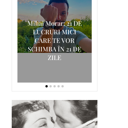
Mihai Morar: 21 DE
i
LUCRURI MICI
AM
SCRISOA
CARE TE VOR
T-
FOSTUL
SCHIMBA ÎN 21 DE
ZILE