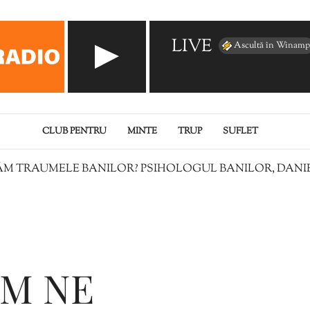
LIVE
Ascultă în Winamp
CLUB PENTRU
MINTE
TRUP
SUFLET
M TRAUMELE BANILOR? PSIHOLOGUL BANILOR, DANIE
UM NE