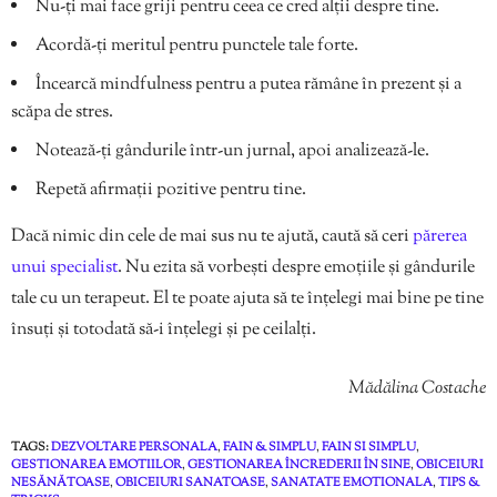
Nu-ți mai face griji pentru ceea ce cred alții despre tine.
Acordă-ți meritul pentru punctele tale forte.
Încearcă mindfulness pentru a putea rămâne în prezent și a
scăpa de stres.
Notează-ți gândurile într-un jurnal, apoi analizează-le.
Repetă afirmații pozitive pentru tine.
Dacă nimic din cele de mai sus nu te ajută, caută să ceri
părerea
unui specialist
. Nu ezita să vorbești despre emoțiile și gândurile
tale cu un terapeut. El te poate ajuta să te înțelegi mai bine pe tine
însuți și totodată să-i înțelegi și pe ceilalți.
Mădălina Costache
TAGS:
DEZVOLTARE PERSONALA
,
FAIN & SIMPLU
,
FAIN SI SIMPLU
,
GESTIONAREA EMOTIILOR
,
GESTIONAREA ÎNCREDERII ÎN SINE
,
OBICEIURI
NESĂNĂTOASE
,
OBICEIURI SANATOASE
,
SANATATE EMOTIONALA
,
TIPS &