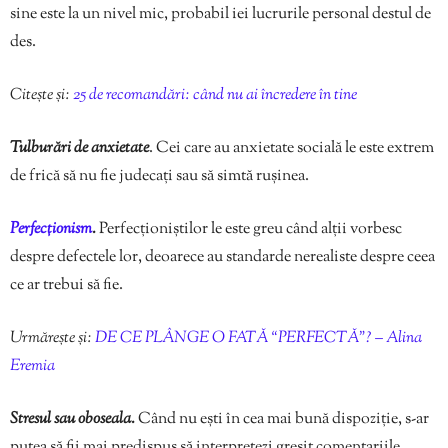
sine este la un nivel mic, probabil iei lucrurile personal destul de
des.
Citește și:
25 de recomandări: când nu ai încredere în tine
Tulburări de anxietate
. Cei care au anxietate socială le este extrem
de frică să nu fie judecați sau să simtă rușinea.
Perfecţionism
.
Perfecționiștilor le este greu când alții vorbesc
despre defectele lor, deoarece au standarde nerealiste despre ceea
ce ar trebui să fie.
Urmărește și:
DE CE PLÂNGE O FATĂ “PERFECTĂ”? – Alina
Eremia
Stresul sau oboseala.
Când nu ești în cea mai bună dispoziție, s-ar
putea să fii mai predispus să interpretezi greșit comentariile