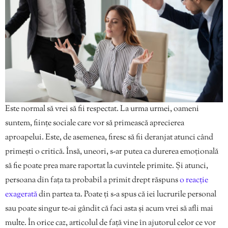
Este normal să vrei să fii respectat. La urma urmei, oameni
suntem, ființe sociale care vor să primească aprecierea
aproapelui. Este, de asemenea, firesc să fii deranjat atunci când
primești o critică. Însă, uneori, s-ar putea ca durerea emoțională
să fie poate prea mare raportat la cuvintele primite. Și atunci,
persoana din fața ta probabil a primit drept răspuns
o reacție
exagerată
din partea ta. Poate ți s-a spus că iei lucrurile personal
sau poate singur te-ai gândit că faci asta și acum vrei să afli mai
multe. În orice caz, articolul de față vine în ajutorul celor ce vor