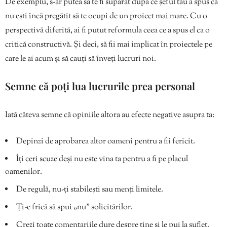
De exemplu, s-ar putea să te fi supărat după ce șeful tău a spus că
nu ești încă pregătit să te ocupi de un proiect mai mare. Cu o
perspectivă diferită, ai fi putut reformula ceea ce a spus el ca o
critică constructivă. Și deci, să fii mai implicat în proiectele pe
care le ai acum și să cauți să înveți lucruri noi.
Semne că poți lua lucrurile prea personal
Iată câteva semne că opiniile altora au efecte negative asupra ta:
Depinzi de aprobarea altor oameni pentru a fii fericit.
Îți ceri scuze deși nu este vina ta pentru a fi pe placul
oamenilor.
De regulă, nu-ți stabilești sau menți limitele.
Ți-e frică să spui „nu” solicitărilor.
Crezi toate comentariile dure despre tine și le pui la suflet.