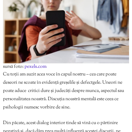
sursă foto:
pexels.com
Cu toții am auzit acea voce în capul nostru – cea care poate
deseori ne scoate în evidență greșelile și defectgele. Uneori ne
poate aduce critici dure și judecăți despre munca, aspectul sau
personalitatea noastră. Discuția noastră mentală este ceea ce
psihologii numesc vorbire de sine.
Din păcate, acest dialog interior tinde să vină cu o părtinire
negativă și, dacă dăm prea multă influență acestei discuții, ne