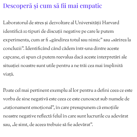
Descoperă și cum să fii mai empatic
Laboratorul de stres și dezvoltare al Universității Harvard
identifică 10 tipuri de discuții negative pe care le putem
experimenta, cum ar fi „gândirea totul sau nimic” sau „sărirea la
concluzii”. Identificând când cădem într-una dintre aceste
capcane, ei spun că putem reevalua dacă aceste interpretări ale
situației noastre sunt utile pentru a ne trăi cea mai împlinită
viață.
Poate cel mai pertinent exemplu al lor pentru a defini ceea ce este
vorba de sine negativă este ceea ce este cunoscut sub numele de
„raționament emoțional”, în care presupunem că emoțiile
noastre negative reflectă felul în care sunt lucrurile cu adevărat
sau, „le simt, de aceea trebuie să fie adevărat”.