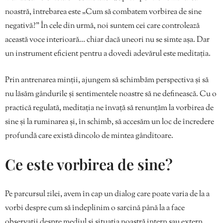
noastră, întrebarea este „Cum să combatem vorbirea de sine
negativă?” În cele din urmă, noi suntem cei care controlează
această voce interioară… chiar dacă uneori nu se simte așa. Dar
un instrument eficient pentru a dovedi adevărul este meditația.
Prin antrenarea minții, ajungem să schimbăm perspectiva și să
nu lăsăm gândurile și sentimentele noastre să ne definească. Cu o
practică regulată, meditația ne învață să renunțăm la vorbirea de
sine și la ruminarea și, în schimb, să accesăm un loc de încredere
profundă care există dincolo de mintea gânditoare.
Ce este vorbirea de sine?
Pe parcursul zilei, avem în cap un dialog care poate varia de la a
vorbi despre cum să îndeplinim o sarcină până la a face
observații despre mediul și situația noastră intern sau extern.