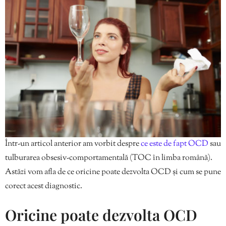
Într-un articol anterior am vorbit despre
ce este de fapt OCD
sau
tulburarea obsesiv-comportamentală (TOC în limba română).
Astăzi vom afla de ce oricine poate dezvolta OCD și cum se pune
corect acest diagnostic.
Oricine poate dezvolta OCD