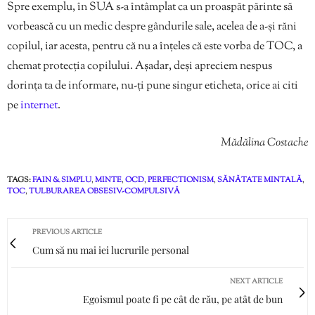
Spre exemplu, în SUA s-a întâmplat ca un proaspăt părinte să
vorbească cu un medic despre gândurile sale, acelea de a-și răni
copilul, iar acesta, pentru că nu a înțeles că este vorba de TOC, a
chemat protecția copilului. Așadar, deși apreciem nespus
dorința ta de informare, nu-ți pune singur eticheta, orice ai citi
pe
internet
.
Mădălina Costache
TAGS:
FAIN & SIMPLU
,
MINTE
,
OCD
,
PERFECTIONISM
,
SĂNĂTATE MINTALĂ
,
TOC
,
TULBURAREA OBSESIV-COMPULSIVĂ
PREVIOUS ARTICLE
Cum să nu mai iei lucrurile personal
NEXT ARTICLE
Egoismul poate fi pe cât de rău, pe atât de bun