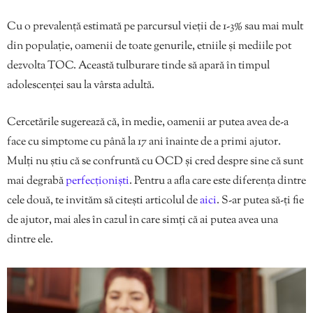
Cu o prevalență estimată pe parcursul vieții de 1-3% sau mai mult
din populație, oamenii de toate genurile, etniile și mediile pot
dezvolta TOC. Această tulburare tinde să apară în timpul
adolescenței sau la vârsta adultă.
Cercetările sugerează că, în medie, oamenii ar putea avea de-a
face cu simptome cu până la 17 ani înainte de a primi ajutor.
Mulți nu știu că se confruntă cu OCD și cred despre sine că sunt
mai degrabă
perfecționiști
. Pentru a afla care este diferența dintre
cele două, te invităm să citești articolul de
aici
. S-ar putea să-ți fie
de ajutor, mai ales în cazul în care simți că ai putea avea una
dintre ele.