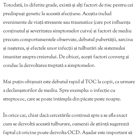
Totodată, în diferite grade, există și alți factori de risc pentru cei
predispuși genetic la această afecțiune. Aceștia includ
evenimente de viață stresante sau traumatice (care pot influența
conținutul și severitatea simptomelor cuiva) și factori de mediu
precum comportamentele observate, debutul pubertății, sarcina
și nașterea, și efectele unor infecții și tulburări ale sistemului
imunitar asupra creierului. De obicei, acești factori converg și
conduc la dezvoltarea treptată a simptomelor.
Mai puțin obișnuit este debutul rapid al TOC la copii, ca urmare
a declanșatorilor de mediu. Spre exemplu: o infecție cu
streptococ, care se poate întâmpla din păcate peste noapte.
În orice caz, chiar dacă cercetările continuă spre a se afla exact
cum se dezvoltă această tulburare, oamenii de știință sugerează
faptul că oricine poate dezvolta OCD. Așadar este important să