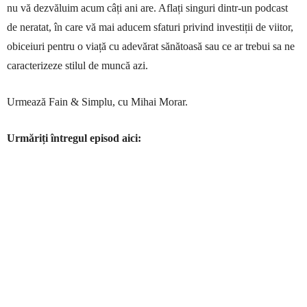
nu vă dezvăluim acum câți ani are. Aflați singuri dintr-un podcast
de neratat, în care vă mai aducem sfaturi privind investiții de viitor,
obiceiuri pentru o viață cu adevărat sănătoasă sau ce ar trebui sa ne
caracterizeze stilul de muncă azi.
Urmează Fain & Simplu, cu Mihai Morar.
Urmăriți întregul episod aici: