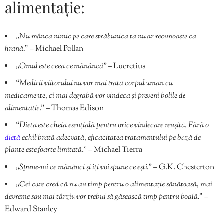
alimentație:
„
Nu mânca nimic pe care străbunica ta nu ar recunoaște ca
hrană.”
– Michael Pollan
„
Omul este ceea ce mănâncă
” – Lucretius
“
Medicii viitorului nu vor mai trata corpul uman cu
medicamente, ci mai degrabă vor vindeca și preveni bolile de
alimentație
.” – Thomas Edison
“
Dieta este cheia esențială pentru orice vindecare reușită. Fără o
dietă
echilibrată adecvată, eficacitatea tratamentului pe bază de
plante este foarte limitată
.” – Michael Tierra
„
Spune-mi ce mănânci și îți voi spune ce ești
.” – G.K. Chesterton
„
Cei care cred că nu au timp pentru o alimentație sănătoasă, mai
devreme sau mai târziu vor trebui să găsească timp pentru boală.”
–
Edward Stanley