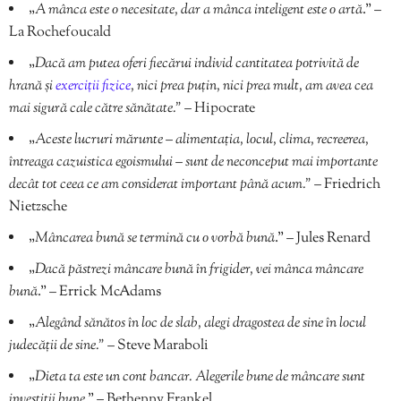
„
A mânca este o necesitate, dar a mânca inteligent este o artă
.” –
La Rochefoucald
„
Dacă am putea oferi fiecărui individ cantitatea potrivită de
hrană și
exerciții fizice
, nici prea puțin, nici prea mult, am avea cea
mai sigură cale către sănătate.”
– Hipocrate
„
Aceste lucruri mărunte – alimentația, locul, clima, recreerea,
întreaga cazuistica egoismului – sunt de neconceput mai importante
decât tot ceea ce am considerat important până acum.”
– Friedrich
Nietzsche
„
Mâncarea bună se termină cu o vorbă bună
.” – Jules Renard
„
Dacă păstrezi mâncare bună în frigider, vei mânca mâncare
bună
.” – Errick McAdams
„
Alegând sănătos în loc de slab, alegi dragostea de sine în locul
judecății de sine.”
– Steve Maraboli
„
Dieta ta este un cont bancar. Alegerile bune de mâncare sunt
investiții bune
.” – Bethenny Frankel