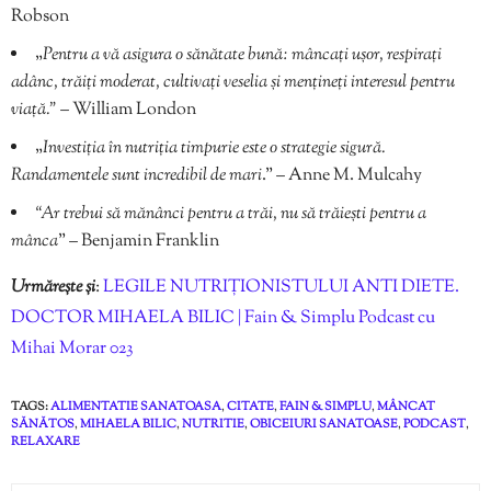
Robson
„
Pentru a vă asigura o sănătate bună: mâncați ușor, respirați
adânc, trăiți moderat, cultivați veselia și mențineți interesul pentru
viață.”
– William London
„
Investiția în nutriția timpurie este o strategie sigură.
Randamentele sunt incredibil de mari
.” – Anne M. Mulcahy
“Ar trebui să mănânci pentru a trăi, nu să trăiești pentru a
mânca
” – Benjamin Franklin
Urmărește și
:
LEGILE NUTRIȚIONISTULUI ANTI DIETE.
DOCTOR MIHAELA BILIC | Fain & Simplu Podcast cu
Mihai Morar 023
TAGS:
ALIMENTATIE SANATOASA
,
CITATE
,
FAIN & SIMPLU
,
MÂNCAT
SĂNĂTOS
,
MIHAELA BILIC
,
NUTRITIE
,
OBICEIURI SANATOASE
,
PODCAST
,
RELAXARE