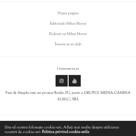
Prima pagina
Editoriale Mihai Morar
Podcast cu Mihai Morar
Înscrie-te in club
Urmareste-ne pe
Fain & Simplu este un proiect Radio ZU, parte a GRUPUL MEDIA CAMINA
(G.M.C.) SRL
Politica de cookies
Site-ul nostru folosește cookie-uri. Aflați mai multe despre utilizarea
noastră de cookie-uri:
Politica privind cookie-urile