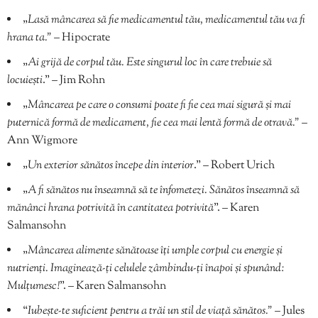
„
Lasă mâncarea să fie medicamentul tău, medicamentul tău va fi
hrana ta.”
– Hipocrate
„
Ai grijă de corpul tău. Este singurul loc în care trebuie să
locuiești
.” – Jim Rohn
„
Mâncarea pe care o consumi poate fi fie cea mai sigură și mai
puternică formă de medicament, fie cea mai lentă formă de otravă.”
–
Ann Wigmore
„
Un exterior sănătos începe din interior
.” – Robert Urich
„
A fi sănătos nu înseamnă să te înfometezi. Sănătos înseamnă să
mănânci hrana potrivită în cantitatea potrivită
”. – Karen
Salmansohn
„
Mâncarea alimente sănătoase îți umple corpul cu energie și
nutrienți. Imaginează-ți celulele zâmbindu-ți înapoi și spunând:
Mulțumesc!
”. – Karen Salmansohn
“
Iubește-te suficient pentru a trăi un stil de viață sănătos.”
– Jules