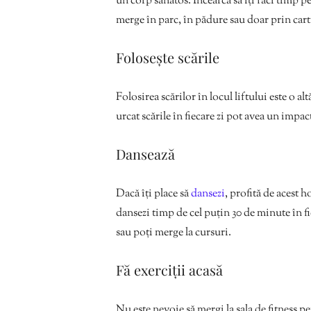
un corp sănătos. Încearcă să îți faci timp p
merge în parc, în pădure sau doar prin cart
Folosește scările
Folosirea scărilor în locul liftului este o a
urcat scările în fiecare zi pot avea un impact
Dansează
Dacă îți place să
dansezi
, profită de acest 
dansezi timp de cel puțin 30 de minute în fi
sau poți merge la cursuri.
Fă exerciții acasă
Nu este nevoie să mergi la sala de fitness 