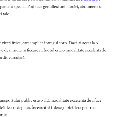
ipament special. Poți face genuflexiuni, flotări, abdomene și
i tale.
vități fizice, care implică întregul corp. Dacă ai acces la o
 30 de minute în fiecare zi. Înotul este o modalitate excelentă de
cardiovasculară.
transportului public este o altă modalitate excelentă de a face
că de a te deplasa. Încearcă să folosești bicicleta pentru a
ături.