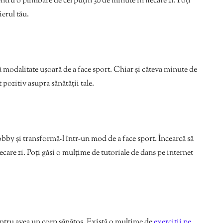
entru o plimbare de cel puțin 30 de minute în fiecare zi. Poți
ierul tău.
ltă modalitate ușoară de a face sport. Chiar și câteva minute de
 pozitiv asupra sănătății tale.
hobby și transformă-l într-un mod de a face sport. Încearcă să
ecare zi. Poți găsi o mulțime de tutoriale de dans pe internet
pentru avea un corp sănătos. Există o mulțime de
exerciții pe