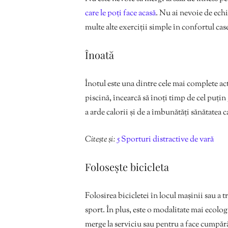
care le poți face acasă
. Nu ai nevoie de ech
multe alte exerciții simple în confortul case
Înoată
Înotul este una dintre cele mai complete acti
piscină, încearcă să înoți timp de cel puțin
a arde calorii și de a îmbunătăți sănătatea 
Citește și:
5 Sporturi distractive de vară
Folosește bicicleta
Folosirea bicicletei în locul mașinii sau a 
sport. În plus, este o modalitate mai ecologi
merge la serviciu sau pentru a face cumpăr