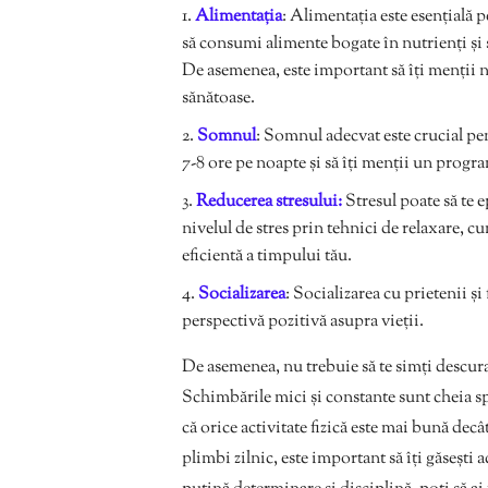
Alimentația
: Alimentația este esențială p
să consumi alimente bogate în nutrienți și s
De asemenea, este important să îți menții n
sănătoase.
Somnul
: Somnul adecvat este crucial pen
7-8 ore pe noapte și să îți menții un progr
Reducerea stresului:
Stresul poate să te e
nivelul de stres prin tehnici de relaxare, cum
eficientă a timpului tău.
Socializarea
: Socializarea cu prietenii și 
perspectivă pozitivă asupra vieții.
De asemenea, nu trebuie să te simți descuraj
Schimbările mici și constante sunt cheia spr
că orice activitate fizică este mai bună decât
plimbi zilnic, este important să îți găsești act