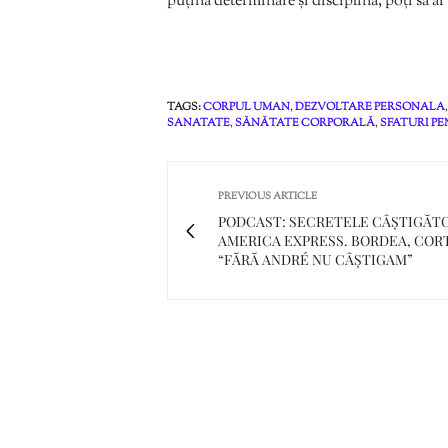
puțină determinare și disciplină, poți să ai
TAGS:
CORPUL UMAN
,
DEZVOLTARE PERSONALA
SANATATE
,
SĂNĂTATE CORPORALĂ
,
SFATURI P
PREVIOUS ARTICLE
PODCAST: SECRETELE CÂȘTIGĂT
AMERICA EXPRESS. BORDEA, COR
“FĂRĂ ANDRÉ NU CÂȘTIGAM”