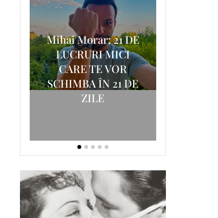
Mihai Morar: 21 DE
i
LUCRURI MICI
AM
SCRISOA
CARE TE VOR
T-
FOSTUL
SCHIMBA ÎN 21 DE
ZILE