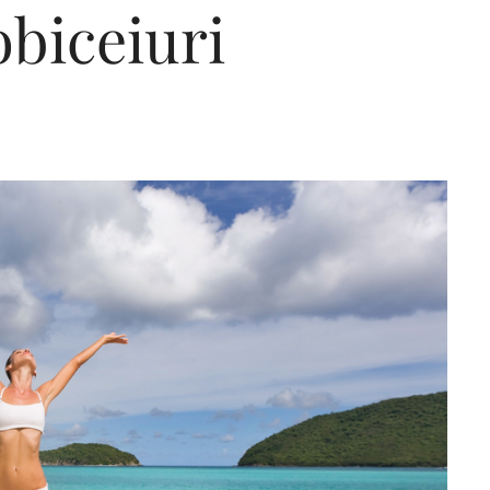
obiceiuri
Editorial Miha
Morar: CUM L-
SALVAT PE FĂ
FRUMOS