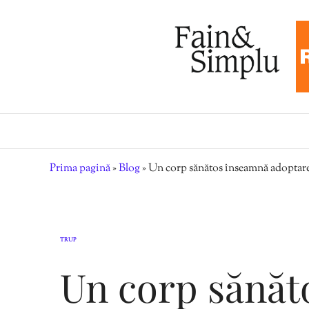
Prima pagină
»
Blog
»
Un corp sănătos înseamnă adoptarea
TRUP
Un corp sănăt