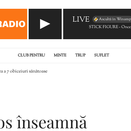
LIVE
Ascultă în Winamp
STICK FIGUR
CLUB PENTRU
MINTE
TRUP
SUFLET
 a 7 obiceiuri sănătoase
os înseamnă