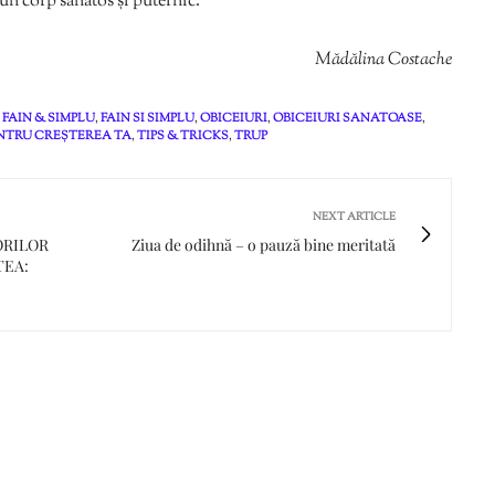
 un corp sănătos și puternic.
Mădălina Costache
,
FAIN & SIMPLU
,
FAIN SI SIMPLU
,
OBICEIURI
,
OBICEIURI SANATOASE
,
ENTRU CREȘTEREA TA
,
TIPS & TRICKS
,
TRUP
NEXT ARTICLE
ORILOR
Ziua de odihnă – o pauză bine meritată
TEA: