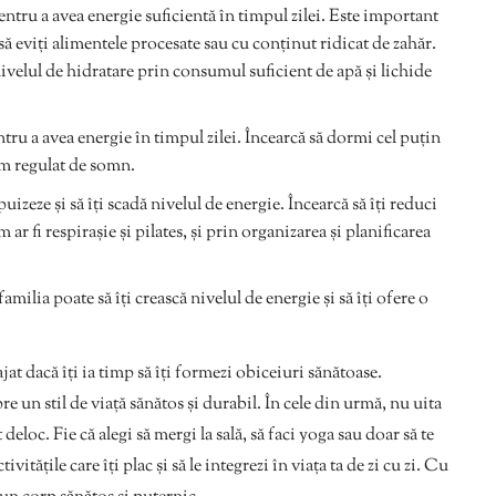
entru a avea energie suficientă în timpul zilei. Este important
ă eviți alimentele procesate sau cu conținut ridicat de zahăr.
ivelul de hidratare prin consumul suficient de apă și lichide
tru a avea energie în timpul zilei. Încearcă să dormi cel puțin
am regulat de somn.
puizeze și să îți scadă nivelul de energie. Încearcă să îți reduci
 ar fi respirașie și pilates, și prin organizarea și planificarea
familia poate să îți crească nivelul de energie și să îți ofere o
at dacă îți ia timp să îți formezi obiceiuri sănătoase.
e un stil de viață sănătos și durabil. În cele din urmă, nu uita
 deloc. Fie că alegi să mergi la sală, să faci yoga sau doar să te
ivitățile care îți plac și să le integrezi în viața ta de zi cu zi. Cu