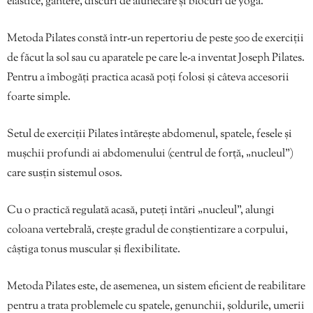
elastice, gantere, discuri de alunecare și blocuri de yoga.
Metoda Pilates constă într-un repertoriu de peste 500 de exerciții
de făcut la sol sau cu aparatele pe care le-a inventat Joseph Pilates.
Pentru a îmbogăți practica acasă poți folosi și câteva accesorii
foarte simple.
Setul de exerciții Pilates întărește abdomenul, spatele, fesele și
mușchii profundi ai abdomenului (centrul de forță, „nucleul”)
care susțin sistemul osos.
Cu o practică regulată acasă, puteți întări „nucleul”, alungi
coloana vertebrală, crește gradul de conștientizare a corpului,
câștiga tonus muscular și flexibilitate.
Metoda Pilates este, de asemenea, un sistem eficient de reabilitare
pentru a trata problemele cu spatele, genunchii, șoldurile, umerii