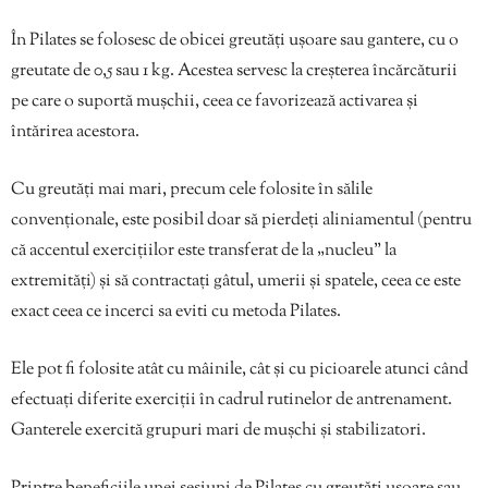
În Pilates se folosesc de obicei greutăți ușoare sau gantere, cu o
greutate de 0,5 sau 1 kg. Acestea servesc la creșterea încărcăturii
pe care o suportă mușchii, ceea ce favorizează activarea și
întărirea acestora.
Cu greutăți mai mari, precum cele folosite în sălile
convenționale, este posibil doar să pierdeți aliniamentul (pentru
că accentul exercițiilor este transferat de la „nucleu” la
extremități) și să contractați gâtul, umerii și spatele, ceea ce este
exact ceea ce incerci sa eviti cu metoda Pilates.
Ele pot fi folosite atât cu mâinile, cât și cu picioarele atunci când
efectuați diferite exerciții în cadrul rutinelor de antrenament.
Ganterele exercită grupuri mari de mușchi și stabilizatori.