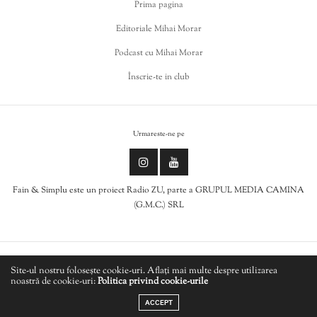
Prima pagina
Editoriale Mihai Morar
Podcast cu Mihai Morar
Înscrie-te in club
Urmareste-ne pe
Fain & Simplu este un proiect Radio ZU, parte a GRUPUL MEDIA CAMINA
(G.M.C.) SRL
Politica de cookies
Site-ul nostru folosește cookie-uri. Aflați mai multe despre utilizarea
noastră de cookie-uri:
Politica privind cookie-urile
LIVE
Politică de confidențialitate
ACCEPT
INNER LIFE - I'm Caught Up In A One