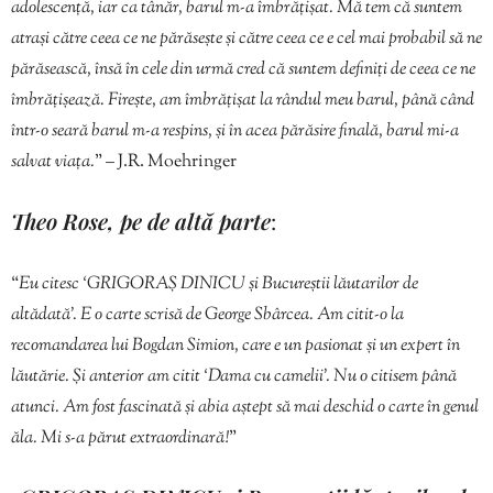
adolescență, iar ca tânăr, barul m-a îmbrățișat. Mă tem că suntem
atrași către ceea ce ne părăsește și către ceea ce e cel mai probabil să ne
părăsească, însă în cele din urmă cred că suntem definiți de ceea ce ne
îmbrățișează. Firește, am îmbrățișat la rândul meu barul, până când
într-o seară barul m-a respins, și în acea părăsire finală, barul mi-a
salvat viața.
” – J.R. Moehringer
Theo Rose, pe de altă parte
:
“
Eu citesc ‘GRIGORAȘ DINICU și Bucureștii lăutarilor de
altădată’. E o carte scrisă de George Sbârcea. Am citit-o la
recomandarea lui Bogdan Simion, care e un pasionat și un expert în
lăutărie. Și anterior am citit ‘Dama cu camelii’. Nu o citisem până
atunci. Am fost fascinată și abia aștept să mai deschid o carte în genul
ăla. Mi s-a părut extraordinară!
”