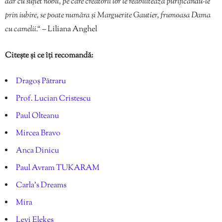
dar cu suflet nobil, pe care creatorii lor le reabilitează purificându-le
prin iubire, se poate număra și Marguerite Gautier, frumoasa Dama
cu camelii.“
– Liliana Anghel
Citește și ce îți recomandă:
Dragoș Pătraru
Prof. Lucian Cristescu
Paul Olteanu
Mircea Bravo
Anca Dinicu
Paul Avram TUKARAM
Carla’s Dreams
Mira
Levi Elekes