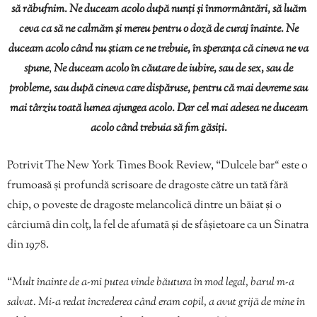
să răbufnim. Ne duceam acolo după nunți și înmormântări, să luăm
ceva ca să ne calmăm și mereu pentru o doză de curaj înainte. Ne
duceam acolo când nu știam ce ne trebuie, în speranța că cineva ne va
spune
,
Ne duceam acolo în căutare de iubire, sau de sex, sau de
probleme, sau după cineva care dispăruse, pentru că mai devreme sau
mai târziu toată lumea ajungea acolo. Dar cel mai adesea ne duceam
acolo când trebuia să fim găsiți.
Potrivit The New York Times Book Review, “Dulcele bar
“
este o
frumoasă și profundă scrisoare de dragoste către un tată fără
chip, o poveste de dragoste melancolică dintre un băiat și o
cârciumă din colț, la fel de afumată și de sfâșietoare ca un Sinatra
din 1978.
“
Mult înainte de a-mi putea vinde băutura în mod legal, barul m-a
salvat. Mi-a redat încrederea când eram copil, a avut grijă de mine în