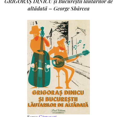
GRIGORAȘ DINICU și Bucureștii lăutarilor de
altădată – George Sbârcea