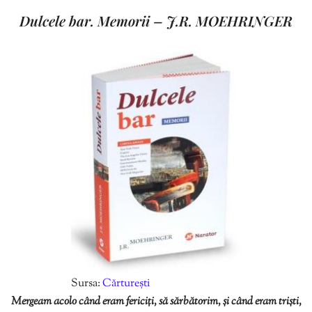
Dulcele bar. Memorii – J.R. MOEHRINGER
Sursa:
Cărturești
Mergeam acolo când eram fericiți, să sărbătorim, și când eram triști,