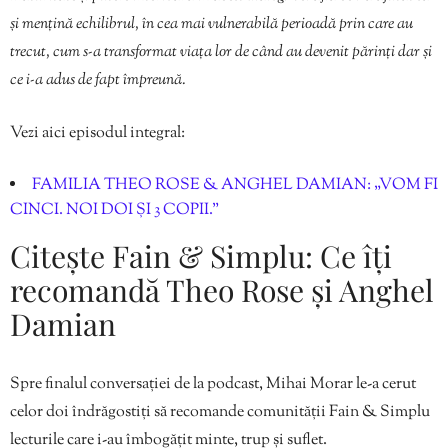
și mențină echilibrul, în cea mai vulnerabilă perioadă prin care au
trecut, cum s-a transformat viața lor de când au devenit părinți dar și
ce i-a adus de fapt împreună.
Vezi aici episodul integral:
FAMILIA THEO ROSE & ANGHEL DAMIAN: „VOM FI
CINCI. NOI DOI ȘI 3 COPII.”
Citește Fain & Simplu: Ce îți
recomandă Theo Rose și Anghel
Damian
Spre finalul conversației de la podcast, Mihai Morar le-a cerut
celor doi îndrăgostiți să recomande comunității Fain & Simplu
lecturile care i-au îmbogățit minte, trup și suflet.