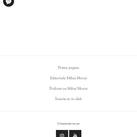
Prima pagina
Editoriale Mihai Morar
Podcast cu Mihai Morar
Înscrie-te in club
Urmareste-ne pe