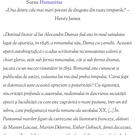
Sursa:
Humanitas
„
Una dintre cele mai mari povesti de dragoste din toate timpurile
.“ –
Henry James
„Destinul literar al lui Alexandre Dumas-fiul este în mod neîndoios
legat de apariția, în 1848, a romanului său, Dama cu camelii. Această
operă autobiografică i-a adus scriitorului recunoașterea valorii și
chiar gloria, atât sub forma romanului, cât și sub forma dramei,
jucată cu un succes răsunător în 1852. Romanul este cunoscut și
publicului de astăzi, valoarea lui trecând proba timpului. Cărui fapt
se datorează oare această apreciere a posterității? Cu siguranță,
sincerității profunde a autorului, realismului în descrierea societății
epocii și lucidității cu care este zugrăvită o mare pasiune, într-un stil
sobru, care prefigurează marile romane ale secolului XX. […] În
Panteonul marilor figuri de curtezane ale literaturii franceze, alături
de Manon Lescaut, Marion Delorme, Esther Gobseck, femei decazute,