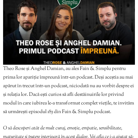
Theo Rose și Anghel Damian, au ales Fain & Simplu pentru
prima lor apariție împreună într-un podcast. Deși aceștia au mai
apărut în trecut într-un podcast, niciodată nu au vorbit despre ei
și relația lor. Dacă ești curios să afli destăinuirile lor privind
modul în care iubirea le-a transformat complet viețile, te invităm
să urmărești episodul 185 din Fain & Simplu podcast.
O să descoperi atât de mult curaj, emoție, empatie, sensibilitate,
maturitate și putere interioară în acest dialog. Vei afla ce i-a ajutat să-