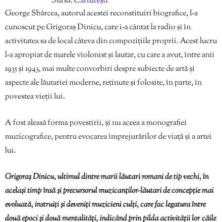
Sursa:
Cărturești
George Sbârcea, autorul acestei reconstituiri biografice, l-a
cunoscut pe Grigoraș Dinicu, care i-a cântat la radio și în
activitatea sa de local câteva din compozițiile proprii. Acest lucru
l-a apropiat de marele violonist și lautar, cu care a avut, între anii
1935 și 1943, mai multe convorbiri despre subiecte de artă și
aspecte ale lăutariei moderne, reținute și folosite, în parte, în
povestea vieții lui.
A fost aleasă forma povestirii, și nu aceea a monografiei
muzicografice, pentru evocarea împrejurărilor de viață și a artei
lui.
Grigoraș Dinicu, ultimul dintre marii lăutari romani de tip vechi, în
același timp însă și precursorul muzicanților-lăutari de concepție mai
evoluată, instruiți și deveniți muzicieni culți, care fac legatura între
două epoci și două mentalități, indicând prin pilda activității lor căile