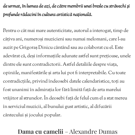
de urmat, în lumea de azi, de către membrii unei bresle cu străvechi și
profunde rădacini în cultura artistică națională.
Pentru o cât mai mare autenticitate, autorul a interogat, timp de
câțiva ani, numeroși muzicieni sau numai melomani, care l-au
auzit pe Grigoraș Dinicu cântând sau au colaborat cu el. Este
adevărat că, deși informațiile adunate astfel sunt prețioase, unele
dintre ele sunt contradictorii. Astfel detaliile despre viața,
opiniile, manifestările și arta lui pot fi interpretabile. Cu toate
contradicțiile, privind îndeosebi datele calendaristice, toți au
fost unanimi în admirația lor fără limită față de arta marelui
vrăjitor al strunelor. În deosebi față de felul cum el a stat mereu
în serviciul muzicii, al bunului gust artistic, al difuzării
cântecului și jocului popular.
Dama cu camelii
– Alexandre Dumas