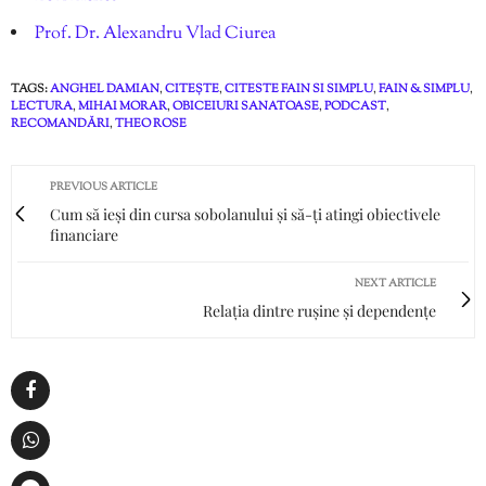
Prof. Dr. Alexandru Vlad Ciurea
TAGS:
ANGHEL DAMIAN
,
CITEȘTE
,
CITESTE FAIN SI SIMPLU
,
FAIN & SIMPLU
,
LECTURA
,
MIHAI MORAR
,
OBICEIURI SANATOASE
,
PODCAST
,
RECOMANDĂRI
,
THEO ROSE
PREVIOUS ARTICLE
Cum să ieși din cursa sobolanului și să-ți atingi obiectivele
financiare
NEXT ARTICLE
Relația dintre rușine și dependențe