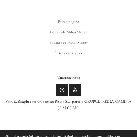
Prima pagina
Editoriale Mihai Morar
Podcast cu Mihai Morar
Înscrie-te in club
Urmareste-ne pe
Fain & Simplu este un proiect Radio ZU, parte a GRUPUL MEDIA CAMINA
(G.M.C.) SRL
Politica de cookies
Site-ul nostru folosește cookie-uri. Aflați mai multe despre utilizarea