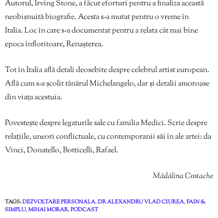
Autorul, Irving Stone, a făcut eforturi pentru a finaliza această
neobișnuită biografie. Acesta s-a mutat pentru o vreme în
Italia. Loc în care s-a documentat pentru a relata cât mai bine
epoca înfloritoare, Renașterea.
Tot în Italia află detali deosebite despre celebrul artist european.
Află cum s-a școlit tânărul Michelangelo, dar și detalii amoroase
din viața acestuia.
Povestește despre legaturile sale cu familia Medici. Scrie despre
relațiile, uneori conflictuale, cu contemporanii săi în ale artei: da
Vinci, Donatello, Botticelli, Rafael.
Mădălina Costache
TAGS:
DEZVOLTARE PERSONALA
,
DR ALEXANDRU VLAD CIUREA
,
FAIN &
SIMPLU
,
MIHAI MORAR
,
PODCAST