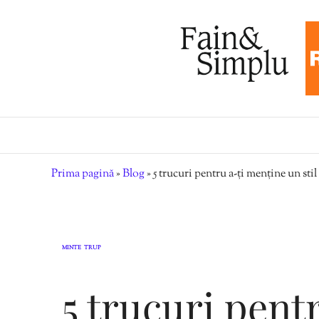
Prima pagină
»
Blog
»
5 trucuri pentru a-ți menține un stil
MINTE
TRUP
,
5 trucuri pent