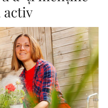
 activ
Editorial Miha
Morar: CUM L-
SALVAT PE FĂ
FRUMOS