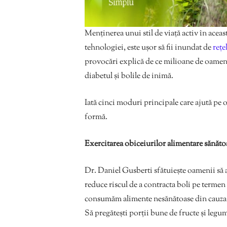
Menținerea unui stil de viață activ în aceas
tehnologiei, este ușor să fii inundat de
rețe
provocări explică de ce milioane de oameni
diabetul și bolile de inimă.
Iată cinci moduri principale care ajută pe or
formă.
Exercitarea obiceiurilor alimentare sănăto
Dr. Daniel Gusberti sfătuiește oamenii să
reduce riscul de a contracta boli pe termen
consumăm alimente nesănătoase din cauza lip
Să pregătești porții bune de fructe și legu