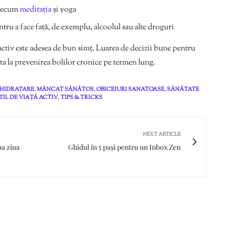
 precum
meditația
și yoga
ntru a face față, de exemplu, alcoolul sau alte droguri
 activ este adesea de bun simț. Luarea de decizii bune pentru
ta la prevenirea bolilor cronice pe termen lung.
HIDRATARE
,
MÂNCAT SĂNĂTOS
,
OBICEIURI SANATOASE
,
SĂNĂTATE
TIL DE VIAȚĂ ACTIV
,
TIPS & TRICKS
NEXT ARTICLE
ba ziua
Ghidul în 5 pași pentru un Inbox Zen