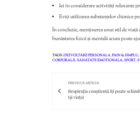
Iei în considerare activități relaxante
Eviți utilizarea substanțelor chimice pe
În concluzie, menținerea unui stil de viață
bunăstarea fizică și mentală acum poate aju
TAGS:
DEZVOLTARE PERSONALA
,
FAIN & SIMPLU
,
CORPORALĂ
,
SANATATE EMOTIONALA
,
SPORT
,
S
PREVIOUS ARTICLE
Respirația conștientă îți poate schim
(și viața)