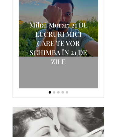
Mihai Morar: 21 DE
i
LUCRURI MICI
AM
SCRISOA
CARE TE VOR
T-
FOSTUL
SCHIMBA ÎN 21 DE
ZILE