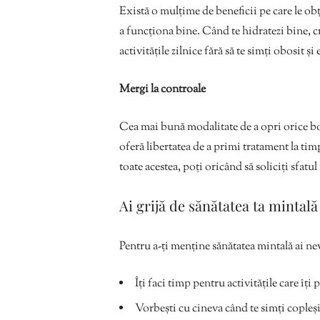
Există o mulțime de beneficii pe care le ob
a funcționa bine. Când te hidratezi bine, cr
activitățile zilnice fără să te simți obosit și
Mergi la controale
Cea mai bună modalitate de a opri orice boa
oferă libertatea de a primi tratament la ti
toate acestea, poți oricând să soliciți sfat
Ai grijă de sănătatea ta mintală
Pentru a-ți menține sănătatea mintală ai ne
Îți faci timp pentru activitățile care îți 
Vorbești cu cineva când te simți copleși