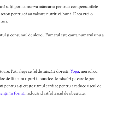
ună și îți poți conserva mâncarea pentru a compensa zilele
e sezon pentru că au valoare nutritivă bună. Daca vrei o
turi.
tul și consumul de alcool. Fumatul este cauza numărul unu a
itoare. Poți alege ce fel de mișcări dorești.
Yoga
, mersul cu
 loc de lift sunt tipuri fantastice de mișcări pe care le poți
ti pentru a-ți crește ritmul cardiac pentru a reduce riscul de
menții în formă
, reducând astfel riscul de obezitate.