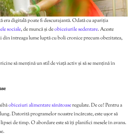
tă era digitală poate fi descurajantă. Odată cu apariția
lele sociale
, de muncă și de
obiceiurile sedentare
. Aceste
 din întreaga lume luptă cu boli cronice precum obezitatea,
icine să mențină un stil de viață activ și să se mențină în
ase
 aibă
obiceiuri alimentare sănătoase
regulate. De ce? Pentru a
 lung. Datorită programelor noastre încărcate, este ușor să
sei de timp. O abordare este să îți planifici mesele în avans.
me.