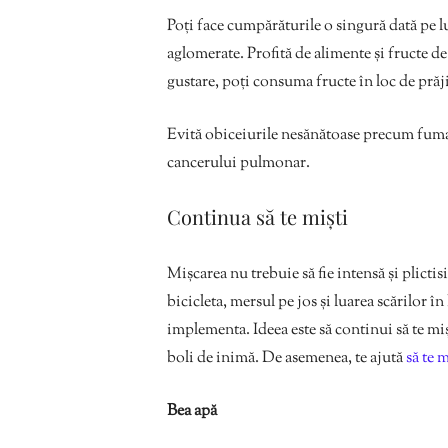
Poți face cumpărăturile o singură dată pe l
aglomerate. Profită de alimente și fructe d
gustare, poți consuma fructe în loc de prăji
Evită obiceiurile nesănătoase precum fuma
cancerului pulmonar.
Continua să te miști
Mișcarea nu trebuie să fie intensă și plictis
bicicleta, mersul pe jos și luarea scărilor în
implementa. Ideea este să continui să te miș
boli de inimă. De asemenea, te ajută
să te 
Bea apă