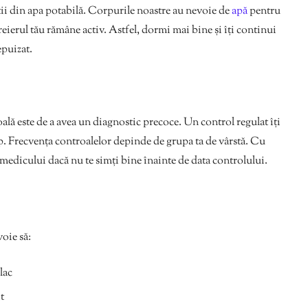
ții din apa potabilă. Corpurile noastre au nevoie de
apă
pentru
eierul tău rămâne activ. Astfel, dormi mai bine și îți continui
 epuizat.
lă este de a avea un diagnostic precoce. Un control regulat îți
mp. Frecvența controalelor depinde de grupa ta de vârstă. Cu
ul medicului dacă nu te simți bine înainte de data controlului.
voie să:
plac
t