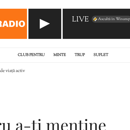
LIVE
Ascultă în Winamp
CLUB PENTRU
MINTE
TRUP
SUFLET
 de viață activ
ru a-ți menține