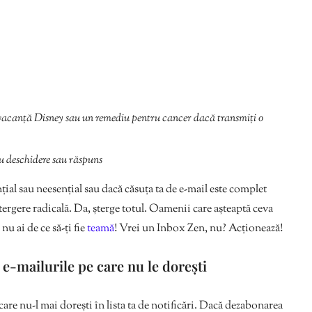
 vacanță Disney sau un remediu pentru cancer dacă transmiți o
ru deschidere sau răspuns
ial sau neesențial sau dacă căsuța ta de e-mail este complet
ergere radicală. Da, șterge totul. Oamenii care așteaptă ceva
nu ai de ce să-ți fie
teamă
! Vrei un Inbox Zen, nu? Acționează!
 e-mailurile pe care nu le dorești
 care nu-l mai dorești în lista ta de notificări. Dacă dezabonarea