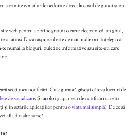
ru a trimite e-mailurile nedorite direct la coșul de gunoi și nu
n site web pentru a obține gratuit o carte electronică, un ghid,
te-ai atins? Dacă răspunsul este de mai multe ori, înțelegi cât
ă-te numai la bloguri, buletine informative sau site-uri care
ine.
sează secțiunea notificări. Cu siguranță găsești câteva lucruri de
lele de socializare
. Și acolo îți apar zeci de notificări care îți
ți și în setările aplicațiilor pentru
o viață mai simplă
). De ce să
i afla din alte surse?
une