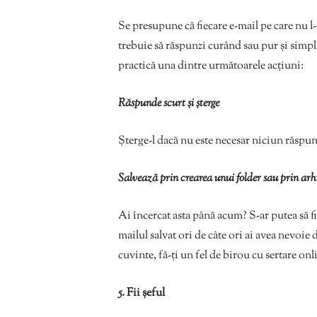
Se presupune că fiecare e-mail pe care nu l-a
trebuie să răspunzi curând sau pur și simplu
practică una dintre următoarele acțiuni:
Răspunde scurt și șterge
Șterge-l dacă nu este necesar niciun răspuns
Salvează prin crearea unui folder sau prin arh
Ai încercat asta până acum? S-ar putea să fi
mailul salvat ori de câte ori ai avea nevoie 
cuvinte, fă-ți un fel de birou cu sertare on
5. Fii șeful