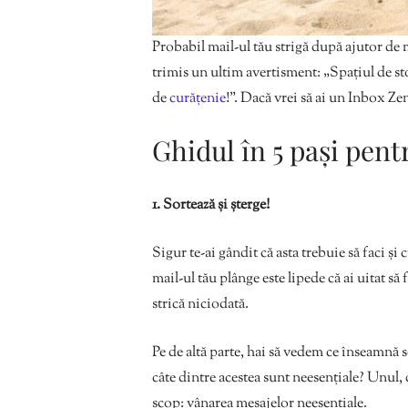
Probabil mail-ul tău strigă după ajutor de 
trimis un ultim avertisment: „Spațiul de sto
de
curățenie
!”. Dacă vrei să ai un Inbox Ze
Ghidul în 5 pași pen
1. Sortează și șterge!
Sigur te-ai gândit că asta trebuie să faci și 
mail-ul tău plânge este lipede că ai uitat s
strică niciodată.
Pe de altă parte, hai să vedem ce înseamnă sor
câte dintre acestea sunt neesențiale? Unul, 
scop: vânarea mesajelor neesențiale.