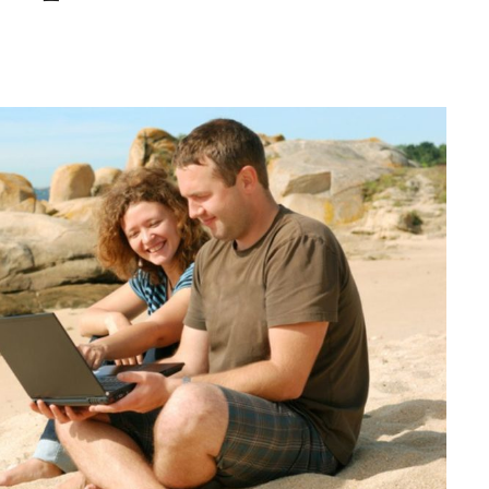
Editorial Miha
Morar: CUM L-
SALVAT PE FĂ
FRUMOS