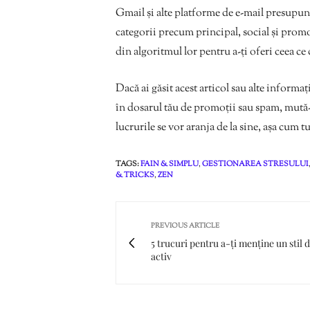
Gmail și alte platforme de e-mail presupun că
categorii precum principal, social și prom
din algoritmul lor pentru a-ți oferi ceea ce 
Dacă ai găsit acest articol sau alte informați
în dosarul tău de promoții sau spam, mută-l. 
lucrurile se vor aranja de la sine, așa cum t
TAGS:
FAIN & SIMPLU
,
GESTIONAREA STRESULUI
& TRICKS
,
ZEN
PREVIOUS ARTICLE
5 trucuri pentru a-ți menține un stil d
activ