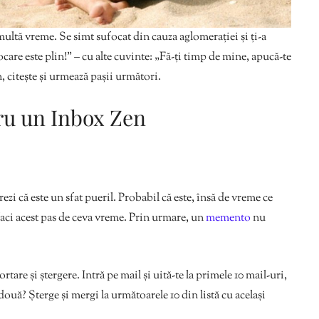
multă vreme. Se simt sufocat din cauza aglomerației și ți-a
care este plin!” – cu alte cuvinte: „Fă-ți timp de mine, apucă-te
n, citește și urmează pașii următori.
tru un Inbox Zen
crezi că este un sfat pueril. Probabil că este, însă de vreme ce
ă faci acest pas de ceva vreme. Prin urmare, un
memento
nu
tare și ștergere. Intră pe mail și uită-te la primele 10 mail-uri,
două? Șterge și mergi la următoarele 10 din listă cu același