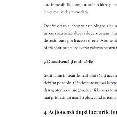
este imposibilă, configurează un filtru pent
le vei mai vedea niciodată.
De câte ori te-ai abonat la un blog sau la u
un curs sau orice altceva de care oricum nu 
de insidioase pot fi aceste oferte. Aboneaz
oferă conținut cu adevărat valoros pentru t
3. Dezactivează-ți notificările
Intră acum în setările mail-ului tău și acce
debifat pe acolo. Gândește-te numai la
rețe
disrag atenția zilnic (poate ar fi bine să te ui
mai primești un mail în plus, când oricum ve
4. Acționează după lucrurile b