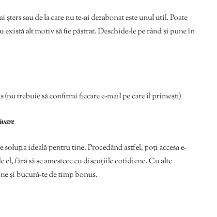
i șters sau de la care nu te-ai dezabonat este unul util. Poate
 există alt motiv să fie păstrat. Deschide-le pe rând și pune în
 (nu trebuie să confirmi fiecare e-mail pe care îl primești)
ivare
e soluția ideală pentru tine. Procedând astfel, poți accesa e-
de el, fără să se amestece cu discuțiile cotidiene. Cu alte
line și bucură-te de timp bonus.