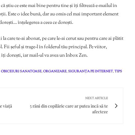
 știu ce este mai bine pentru tine și îți filtrează e-mailul în
oții. Este o idee bună, dar au omis cel mai important element
dorești… înțelegerea a ceea ce dorești.
i la care te-ai abonat, pe care le-ai cerut sau pentru care ai plătit
Fii șeful și trage-l în folderul tău principal. Pe viitor,
u îți dorești, iar mail-ul va avea un Inbox Zen.
,
OBICEIURI SANATOASE
,
ORGANIZARE
,
SIGURANȚA PE INTERNET
,
TIPS
NEXT ARTICLE
e viață
5 răni din copilărie care ar putea încă să te
afecteze