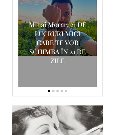
Mihai Morar: 21 DE
i
LUCRURI MICI
AM
SCRISOA
CARE TE VOR
T-
FOSTUL
SCHIMBA ÎN 21 DE
ZILE