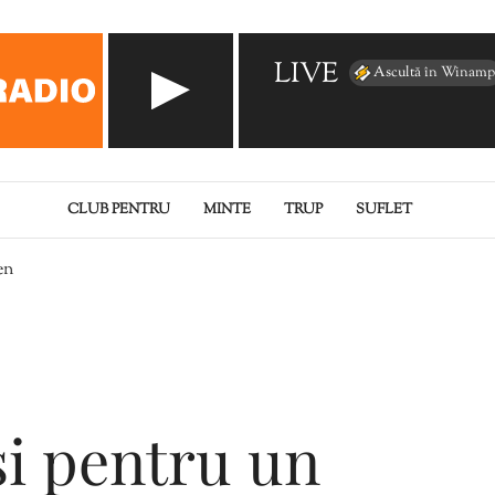
LIVE
Ascultă în Winamp
CLUB PENTRU
MINTE
TRUP
SUFLET
en
și pentru un