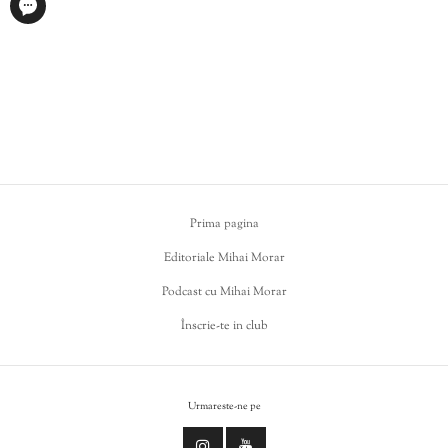
Prima pagina
Editoriale Mihai Morar
Podcast cu Mihai Morar
Înscrie-te in club
Urmareste-ne pe