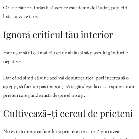
Ori de câte ori întârzii să vezi ce este demn de lăudat, poți citi
lista cu voce tare.
Ignoră criticul tău interior
Este ușor să fii cel mai rău critic al tău și să-ți asculți gândurile
negative.
Dar când simți că vine acel val de autocritică, poți încerca să o
aștepți, să faci un pas înapoi și să te gândești la ce i-ai spune unui
prieten care gândea asta despre el însuși.
Cultivează-ți cercul de prieteni
Nu există nimic ca familia și prietenii în care să poți avea