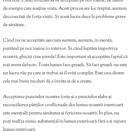
concrete. Când refuzăm să ne acceptăm pe noi înșine, ne tăiem
de energia care susține viața. Acest proces are loc treptat, suntem
deconectați de forța vieții. Și acest lucru duce la probleme grave
de sănătate.
Când nu ne acceptăm așa cum suntem, suntem, în esență,
purtând pe noi înșine în interior. Și când luptăm împotriva
noastră, ghiciți cine pierde? Este important să acceptăm faptul că
toți avem defecte. Toata lumea face greseli. Să faci greșeli nu este
un lucru rău pe care ar trebui să îl eviți complet. Este una dintre
cele mai bune moduri de a învăța și de a crește.
Acceptarea punctelor noastre forte și a punctelor slabe și
reconcilierea părților conflictuale din lumea noastră interioară
este esențială pentru sănătatea și fericirea noastră. În plus, nu
poți realiza nimic substanțial în lumea exterioară fără a-ți repara
lumea interioară.