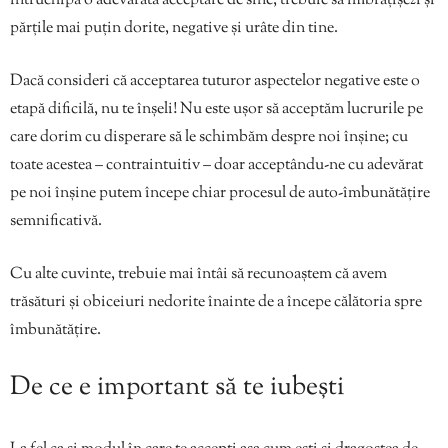
întruchipa o adevărată acceptare de sine, trebuie să îmbrățișezi și
părțile mai puțin dorite, negative și urâte din tine.
Dacă consideri că acceptarea tuturor aspectelor negative este o
etapă dificilă, nu te înșeli! Nu este ușor să acceptăm lucrurile pe
care dorim cu disperare să le schimbăm despre noi înșine; cu
toate acestea – contraintuitiv – doar acceptându-ne cu adevărat
pe noi înșine putem începe chiar procesul de auto-îmbunătățire
semnificativă.
Cu alte cuvinte, trebuie mai întâi să recunoaștem că avem
trăsături și obiceiuri nedorite înainte de a începe călătoria spre
îmbunătățire.
De ce e important să te iubești