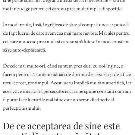
sine poate suna mai degrabă un lux decât o necesitate – sau un
moft nou-age pentru cei care au prea mult timp la dispoziție.
În mod ironic, însă, îngrijirea de sine și compasiunea ar putea fi
de fapt lucrul de care avem cea mai mare nevoie. Mai ales pentru
cei care muncesc prea mult și care se străduiesc în mod constant
să se auto-depășească.
De cele mai multe ori, când suntem prea duri cu noi înșine, o
facem pentru că suntem mânați de dorința de a excela și de a face
totul corect, tot timpul. Acest lucru implică multă autocritică, iar
acea voce interioară persecutorie care ne spune constant cum am
fi putut face lucrurile mai bine este un semn distinctiv al
perfecționismului.
De ce acceptarea de sine este