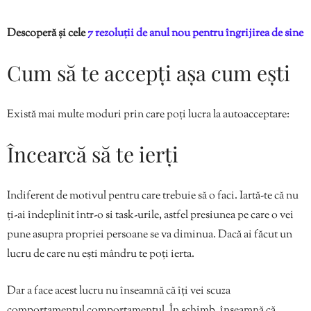
Descoperă și cele
7 rezoluții de anul nou pentru îngrijirea de sine
Cum să te accepți așa cum ești
Există mai multe moduri prin care poți lucra la autoacceptare:
Încearcă să te ierți
Indiferent de motivul pentru care trebuie să o faci. Iartă-te că nu
ți-ai îndeplinit într-o si task-urile, astfel presiunea pe care o vei
pune asupra propriei persoane se va diminua. Dacă ai făcut un
lucru de care nu ești mândru te poți ierta.
Dar a face acest lucru nu înseamnă că îți vei scuza
comportamentul comportamentul. În schimb, înseamnă că