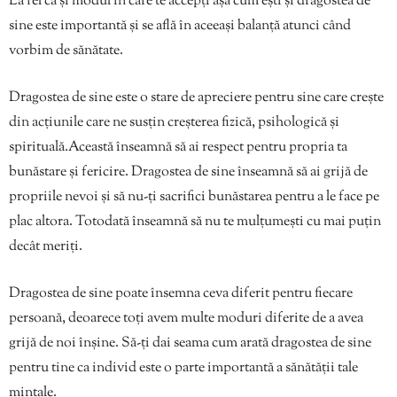
La fel ca și modul în care te accepți așa cum ești și dragostea de
sine este importantă și se află în aceeași balanță atunci când
vorbim de sănătate.
Dragostea de sine este o stare de apreciere pentru sine care crește
din acțiunile care ne susțin creșterea fizică, psihologică și
spirituală.Această înseamnă să ai respect pentru propria ta
bunăstare și fericire. Dragostea de sine înseamnă să ai grijă de
propriile nevoi și să nu-ți sacrifici bunăstarea pentru a le face pe
plac altora. Totodată înseamnă să nu te mulțumești cu mai puțin
decât meriți.
Dragostea de sine poate însemna ceva diferit pentru fiecare
persoană, deoarece toți avem multe moduri diferite de a avea
grijă de noi înșine. Să-ți dai seama cum arată dragostea de sine
pentru tine ca individ este o parte importantă a sănătății tale
mintale.