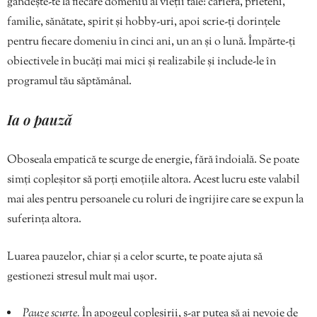
gândește-te la fiecare domeniu al vieții tale: carieră, prieteni,
familie, sănătate, spirit și hobby-uri, apoi scrie-ți dorințele
pentru fiecare domeniu în cinci ani, un an și o lună. Împărte-ți
obiectivele în bucăți mai mici și realizabile și include-le în
programul tău săptămânal.
Ia o pauză
Oboseala empatică te scurge de energie, fără îndoială. Se poate
simți copleșitor să porți emoțiile altora. Acest lucru este valabil
mai ales pentru persoanele cu roluri de îngrijire care se expun la
suferința altora.
Luarea pauzelor, chiar și a celor scurte, te poate ajuta să
gestionezi stresul mult mai ușor.
Pauze scurte.
În apogeul copleșirii, s-ar putea să ai nevoie de