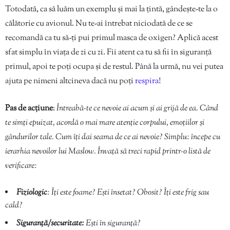
Totodată, ca să luăm un exemplu și mai la țintă, gândește-te la o
călătorie cu avionul. Nu te-ai întrebat niciodată de ce se
recomandă ca tu să-ți pui primul masca de oxigen? Aplică acest
sfat simplu în viața de zi cu zi. Fii atent ca tu să fii în siguranță
primul, apoi te poți ocupa și de restul. Până la urmă, nu vei putea
ajuta pe nimeni altcineva dacă nu poți
respira
!
Pas de acțiune
:
Întreabă-te ce nevoie ai acum și ai grijă de ea. Când
te simți epuizat, acordă o mai mare atenție corpului, emoțiilor și
gândurilor tale. Cum îți dai seama de ce ai nevoie?
Simplu: începe cu
ierarhia nevoilor lui Maslow. Învață să treci rapid printr-o listă de
verificare:
Fiziologic
: Îți este foame? Ești însetat? Obosit? Îți este frig sau
cald?
Siguranță/securitate:
Ești în siguranță?