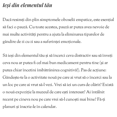
Ieși din elementul tău
Dacă resimți din plin simptomele oboselii empatice, este esențial
să faci o pauză. Cu toate acestea, pauză ar putea avea nevoie de
mai multe activități pentru a ajuta la eliminarea tiparelor de
gândire de zi cu zi sau a suferinței emoționale.
Să ieși din elementul tău și să încerci ceva distractiv sau să înveți
ceva nou ar putea fi cel mai bun medicament pentru tine (și ar
putea chiar încetini îmbătrânirea cognitivă!). Pas de acțiune:
Gândește-te la o activitate nouă pe care ai vrut să o încerci sau la
un loc pe care ai vrut să-l vezi. Vrei să iei un curs de olărit? Există
o nouă expoziție la muzeul de care ești interesat? Ai întâlnit
recent pe cineva nou pe care vrei să-l cunoști mai bine? Fă-ți
planuri și înscrie-le în calendar.