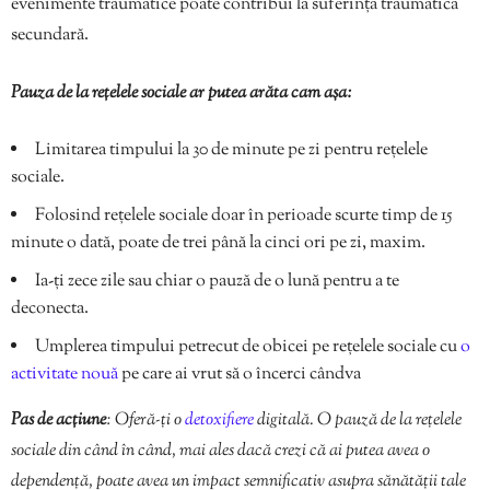
evenimente traumatice poate contribui la suferința traumatică
secundară.
Pauza de la rețelele sociale ar putea arăta cam așa:
Limitarea timpului la 30 de minute pe zi pentru rețelele
sociale.
Folosind rețelele sociale doar în perioade scurte timp de 15
minute o dată, poate de trei până la cinci ori pe zi, maxim.
Ia-ți zece zile sau chiar o pauză de o lună pentru a te
deconecta.
Umplerea timpului petrecut de obicei pe rețelele sociale cu
o
activitate nouă
pe care ai vrut să o încerci cândva
Pas de acțiune
: Oferă-ți o
detoxifiere
digitală. O pauză de la rețelele
sociale din când în când, mai ales dacă crezi că ai putea avea o
dependență, poate avea un impact semnificativ asupra sănătății tale