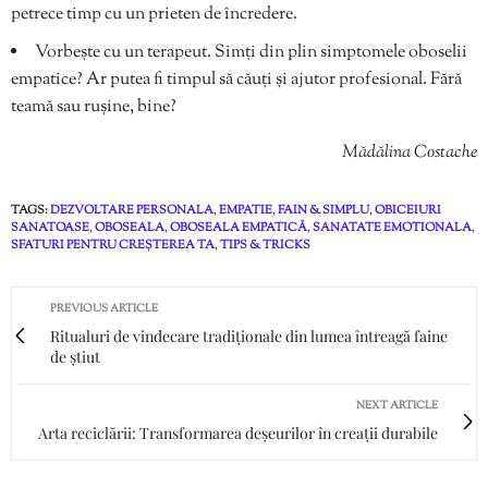
petrece timp cu un prieten de încredere.
Vorbește cu un terapeut. Simți din plin simptomele oboselii
empatice? Ar putea fi timpul să căuți și ajutor profesional. Fără
teamă sau rușine, bine?
Mădălina Costache
TAGS:
DEZVOLTARE PERSONALA
,
EMPATIE
,
FAIN & SIMPLU
,
OBICEIURI
SANATOASE
,
OBOSEALA
,
OBOSEALA EMPATICĂ
,
SANATATE EMOTIONALA
,
SFATURI PENTRU CREȘTEREA TA
,
TIPS & TRICKS
PREVIOUS ARTICLE
Ritualuri de vindecare tradiționale din lumea întreagă faine
de știut
NEXT ARTICLE
Arta reciclării: Transformarea deșeurilor în creații durabile