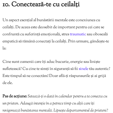
10. Conectează-te cu ceilalți
Un aspect esențial al bunăstării mentale este conexiunea cu
ceilalți. De aceea este deosebit de important pentru cei care se
confruntă cu suferință emoțională, stres
traumatic
sau oboseală
empatică să rămână conectați la ceilalți. Prin urmare, gândește-te
la:
Cine sunt oamenii care îți aduc bucurie, energie sau liniște
sufletească? Cu cine te simți în siguranță să fii
sinele
tău autentic?
Este timpul să ne conectăm! Doar află-ți răspunsurile și ai grijă
de ele.
Pas de acțiune:
Setează-ți o dată în calendar pentru a te conecta cu
un prieten. Adaugă intenție în a petrece timp cu alții care îți
revigorează bunăstarea mentală. Lipsește departamentul de prieteni?