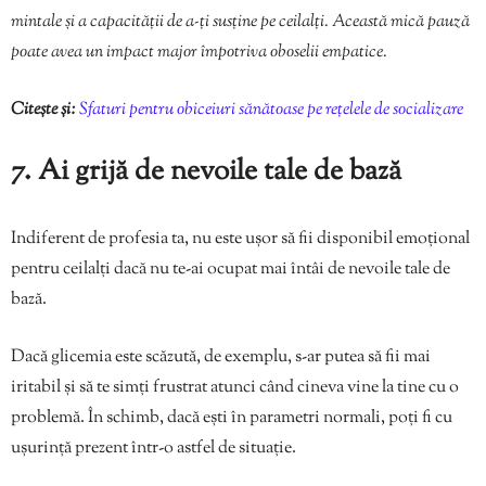
mintale și a capacității de a-ți susține pe ceilalți. Această mică pauză
poate avea un impact major împotriva oboselii empatice.
Citește și:
Sfaturi pentru obiceiuri sănătoase pe rețelele de socializare
7. Ai grijă de nevoile tale de bază
Indiferent de profesia ta, nu este ușor să fii disponibil emoțional
pentru ceilalți dacă nu te-ai ocupat mai întâi de nevoile tale de
bază.
Dacă glicemia este scăzută, de exemplu, s-ar putea să fii mai
iritabil și să te simți frustrat atunci când cineva vine la tine cu o
problemă. În schimb, dacă ești în parametri normali, poți fi cu
ușurință prezent într-o astfel de situație.