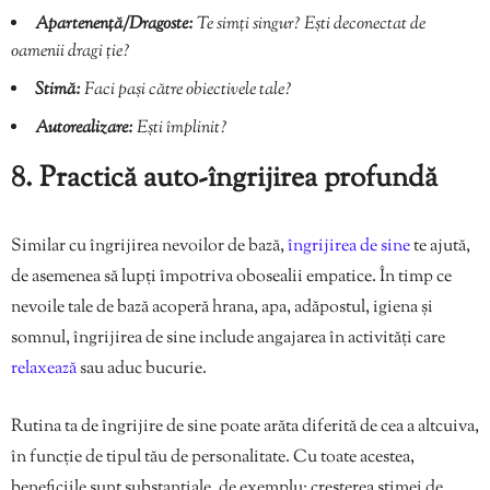
Apartenență/Dragoste:
Te simți singur? Ești deconectat de
oamenii dragi ție?
Stimă:
Faci pași către obiectivele tale?
Autorealizare:
Ești împlinit?
8. Practică auto-îngrijirea profundă
Similar cu îngrijirea nevoilor de bază,
îngrijirea de sine
te ajută,
de asemenea să lupți împotriva obosealii empatice. În timp ce
nevoile tale de bază acoperă hrana, apa, adăpostul, igiena și
somnul, îngrijirea de sine include angajarea în activități care
relaxează
sau aduc bucurie.
Rutina ta de îngrijire de sine poate arăta diferită de cea a altcuiva,
în funcție de tipul tău de personalitate. Cu toate acestea,
beneficiile sunt substanțiale, de exemplu: creșterea stimei de