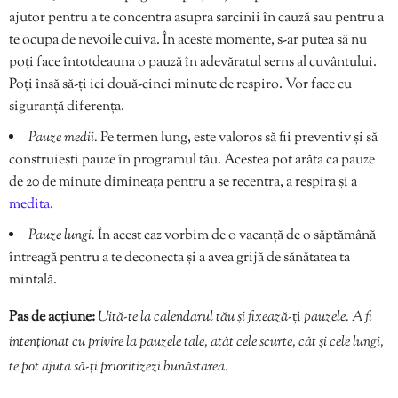
ajutor pentru a te concentra asupra sarcinii în cauză sau pentru a
te ocupa de nevoile cuiva. În aceste momente, s-ar putea să nu
poți face întotdeauna o pauză în adevăratul serns al cuvântului.
Poți însă să-ți iei două-cinci minute de respiro. Vor face cu
siguranță diferența.
Pauze medii.
Pe termen lung, este valoros să fii preventiv și să
construiești pauze în programul tău. Acestea pot arăta ca pauze
de 20 de minute dimineața pentru a se recentra, a respira și a
medita
.
Pauze lungi.
În acest caz vorbim de o vacanță de o săptămână
întreagă pentru a te deconecta și a avea grijă de sănătatea ta
mintală.
Pas de acțiune:
Uită-te la calendarul tău și fixează-
ți
pauzele. A fi
intenționat cu privire la pauzele tale, atât cele scurte, cât și cele lungi,
te pot ajuta să-ți prioritizezi bunăstarea.