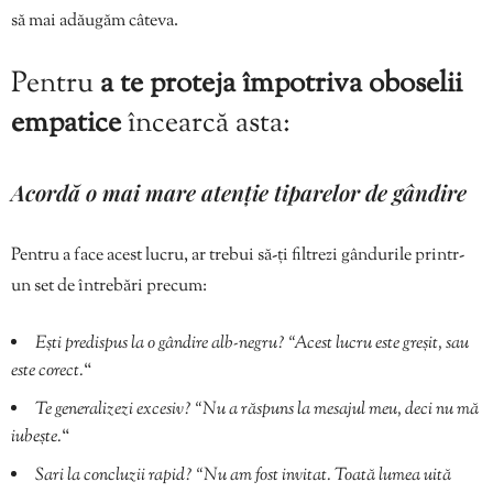
să mai adăugăm câteva.
Pentru
a te proteja împotriva oboselii
empatice
încearcă asta:
Acordă o mai mare atenție tiparelor de gândire
Pentru a face acest lucru, ar trebui să-ți filtrezi gândurile printr-
un set de întrebări precum:
Ești predispus la o gândire alb-negru? “Acest lucru este greșit, sau
este corect.
“
Te generalizezi excesiv? “Nu a răspuns la mesajul meu, deci nu mă
iubește.
“
Sari la concluzii rapid? “Nu am fost invitat. Toată lumea uită