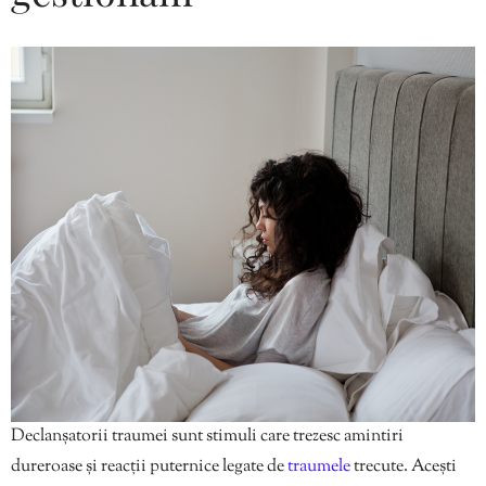
Declanșatorii traumei sunt stimuli care trezesc amintiri
dureroase și reacții puternice legate de
traumele
trecute. Acești