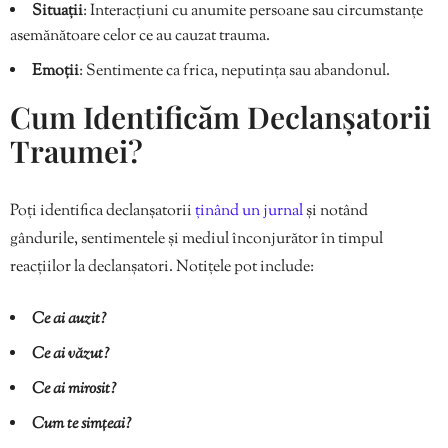
Situații
: Interacțiuni cu anumite persoane sau circumstanțe
asemănătoare celor ce au cauzat trauma.
Emoții
: Sentimente ca frica, neputința sau abandonul.
Cum Identificăm Declanșatorii
Traumei?
Poți identifica declanșatorii
ținând un jurnal
și notând
gândurile, sentimentele și mediul înconjurător în timpul
reacțiilor la declanșatori. Notițele pot include:
Ce ai auzit?
Ce ai văzut?
Ce ai mirosit?
Cum te simțeai?