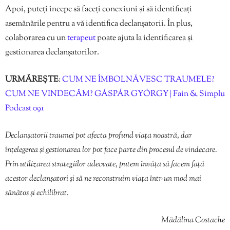
Apoi, puteți începe să faceți conexiuni și să identificați
asemănările pentru a vă identifica declanșatorii. În plus,
colaborarea cu un
terapeut
poate ajuta la identificarea și
gestionarea declanșatorilor.
URMĂREȘTE
:
CUM NE ÎMBOLNĂVESC TRAUMELE?
CUM NE VINDECĂM? GÁSPÁR GYÖRGY | Fain & Simplu
Podcast 091
Declanșatorii traumei pot afecta profund viața noastră, dar
înțelegerea și gestionarea lor pot face parte din procesul de vindecare.
Prin utilizarea strategiilor adecvate, putem învăța să facem față
acestor declanșatori și să ne reconstruim viața într-un mod mai
sănătos și echilibrat.
Mădălina Costache