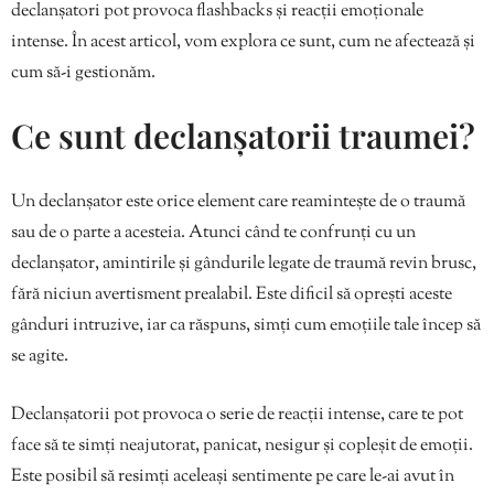
declanșatori pot provoca flashbacks și reacții emoționale
intense. În acest articol, vom explora ce sunt, cum ne afectează și
cum să-i gestionăm.
Ce sunt declanșatorii traumei?
Un declanșator este orice element care reamintește de o traumă
sau de o parte a acesteia. Atunci când te confrunți cu un
declanșator, amintirile și gândurile legate de traumă revin brusc,
fără niciun avertisment prealabil. Este dificil să oprești aceste
gânduri intruzive, iar ca răspuns, simți cum emoțiile tale încep să
se agite.
Declanșatorii pot provoca o serie de reacții intense, care te pot
face să te simți neajutorat, panicat, nesigur și copleșit de emoții.
Este posibil să resimți aceleași sentimente pe care le-ai avut în