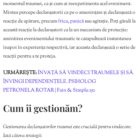
momentul traumei, ca și cum ai reexperimenta acel eveniment.
Mintea percepe declanșatorii ca pe o amenințare și declanșează o
reacție de apărare, precum
frica
,
panică
sau agitație. Poți gândi la
această reacție la declanșatori ca la un mecanism de protecție:
amintirea evenimentului traumatic te catapultează instantaneu
înapoi în experiența respectivă, iar aceasta declanșează o serie de
reacții pentru a te proteja.
URMĂREȘTE:
ÎNVAȚĂ SĂ VINDECI TRAUMELE ȘI SĂ
ÎNVINGI DEPENDENȚELE. PSIHOLOG
PETRONELA ROTAR | Fain & Simplu 150
Cum îi gestionăm?
Gestionarea declanșatorilor traumei este crucială pentru vindecare.
Iată câteva strategii: