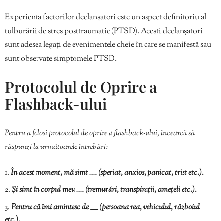
Experiența factorilor declanșatori este un aspect definitoriu al
tulburării de stres posttraumatic (PTSD). Acești declanșatori
sunt adesea legați de evenimentele cheie în care se manifestă sau
sunt observate simptomele PTSD.
Protocolul de Oprire a
Flashback-ului
Pentru a folosi protocolul de oprire a flashback-ului, încearcă să
răspunzi la următoarele întrebări:
În acest moment, mă simt _____ (speriat, anxios, panicat, trist etc.).
Și simt în corpul meu _____ (tremurări, transpirații, amețeli etc.).
Pentru că îmi amintesc de _____ (persoana rea, vehiculul, războiul
etc.).