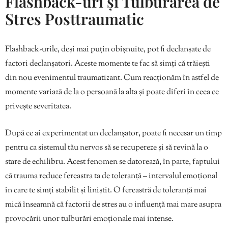
Flashback-uri și Tulburarea de
Stres Posttraumatic
Flashback-urile, deși mai puțin obișnuite, pot fi declanșate de
factori declanșatori. Aceste momente te fac să simți că trăiești
din nou evenimentul traumatizant. Cum reacționăm în astfel de
momente variază de la o persoană la alta și poate diferi în ceea ce
privește severitatea.
După ce ai experimentat un declanșator, poate fi necesar un timp
pentru ca sistemul tău nervos să se recupereze și să revină la o
stare de echilibru. Acest fenomen se datorează, în parte, faptului
că trauma reduce fereastra ta de toleranță – intervalul emoțional
în care te simți stabilit și liniștit. O fereastră de toleranță mai
mică înseamnă că factorii de stres au o influență mai mare asupra
provocării unor tulburări emoționale mai intense.