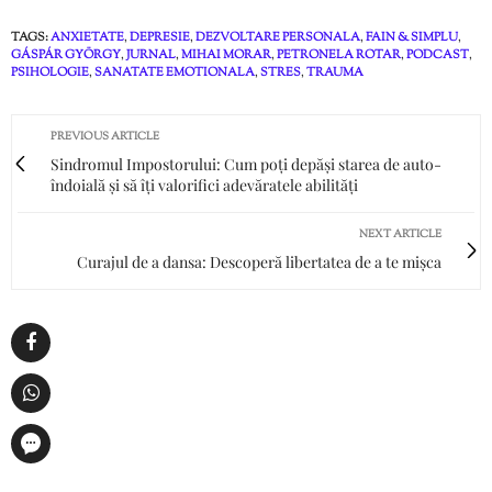
TAGS:
ANXIETATE
,
DEPRESIE
,
DEZVOLTARE PERSONALA
,
FAIN & SIMPLU
,
GÁSPÁR GYÖRGY
,
JURNAL
,
MIHAI MORAR
,
PETRONELA ROTAR
,
PODCAST
,
PSIHOLOGIE
,
SANATATE EMOTIONALA
,
STRES
,
TRAUMA
PREVIOUS ARTICLE
Sindromul Impostorului: Cum poți depăși starea de auto-
îndoială și să îți valorifici adevăratele abilități
NEXT ARTICLE
Curajul de a dansa: Descoperă libertatea de a te mișca