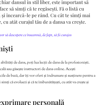
hiar dansul în stil liber, este important să
face să simți că te regăsești. Fă o listă cu
 și încearcă-le pe rând. Cu cât te simți mai
, cu atât curajul tău de a dansa va crește.
 vor să descopere ce înseamnă, de fapt, să fii curajos
niști
abilități de dans, poți lua lecții de dans de la profesioniști.
ocală sau găsește instructori de dans online. Acești
cile de bază, dar îți vor oferi și îndrumare și susținere pentru a
 simți că evoluezi și că te îmbunătățești, cu atât va crește și
exprimare personală