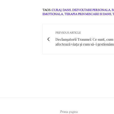
TAGS:
CURAJ
,
DANS
,
DEZVOLTARE PERSONALA
,
F
EMOTIONALA
,
TERAPIA PRIN MISCARE SI DANS
,
PREVIOUS ARTICLE
Declanșatorii Traumei: Ce sunt, cum
afectează viața și cum să-i gestionăm
Prima pagina