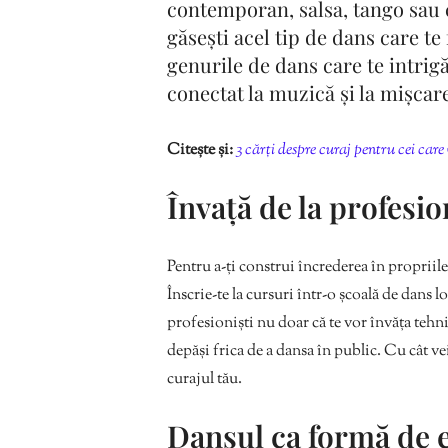
contemporan, salsa, tango sau c
găsești acel tip de dans care te 
genurile de dans care te intrigă
conectat la muzică și la mișcare
Citește și:
3 cărți despre curaj pentru cei care
Învață de la profesio
Pentru a-ți construi încrederea în propriile 
Înscrie-te la cursuri într-o școală de dans l
profesioniști nu doar că te vor învăța tehni
depăși frica de a dansa în public. Cu cât vei
curajul tău.
Dansul ca formă de 