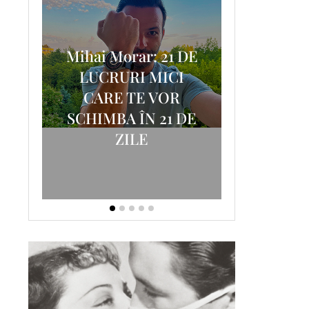
Mihai Morar: 21 DE
i
LUCRURI MICI
AM
SCRISOA
CARE TE VOR
T-
FOSTUL
SCHIMBA ÎN 21 DE
ZILE