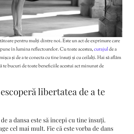
tătoare pentru mulți dintre noi. Este un act de exprimare care
 pune în lumina reflectoarelor. Cu toate acestea,
curajul
de a
 mișca și de a te conecta cu tine însuți și cu ceilalți. Hai să aflăm
să te bucuri de toate beneficiile acestui act minunat de
escoperă libertatea de a te
de a dansa este să începi cu tine însuți.
age cel mai mult. Fie că este vorba de dans