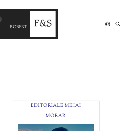
ROBERT MILES - Children (PanoSigma Mix)
EDITORIALE MIHAI
MORAR