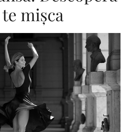
 te mișca
Editorial Miha
Morar: CUM L-
SALVAT PE FĂ
FRUMOS