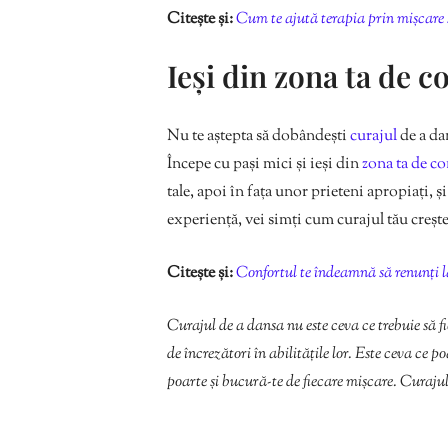
Citește și:
Cum te ajută terapia prin mișcare 
Ieși din zona ta de c
Nu te aștepta să dobândești
curajul
de a da
Începe cu pași mici și ieși din
zona ta de co
tale, apoi în fața unor prieteni apropiați, 
experiență, vei simți cum curajul tău crește
Citește și:
Confortul te îndeamnă să renunți l
Curajul de a dansa nu este ceva ce trebuie să f
de încrezători în abilitățile lor. Este ceva ce p
poarte și bucură-te de fiecare mișcare. Curajul 