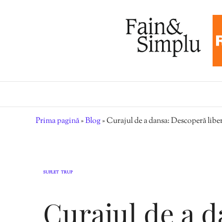
Prima pagină
»
Blog
»
Curajul de a dansa: Descoperă liber
SUFLET
TRUP
,
Curajul de a 