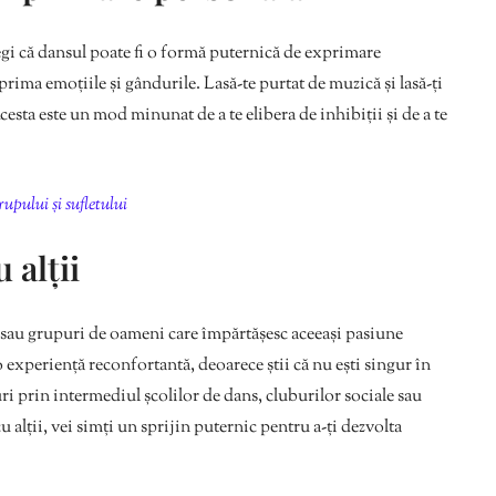
legi că dansul poate fi o formă puternică de exprimare
prima emoțiile și gândurile. Lasă-te purtat de muzică și lasă-ți
esta este un mod minunat de a te elibera de inhibiții și de a te
upului și sufletului
 alții
i sau grupuri de oameni care împărtășesc aceeași pasiune
 experiență reconfortantă, deoarece știi că nu ești singur în
uri prin intermediul școlilor de dans, cluburilor sociale sau
 alții, vei simți un sprijin puternic pentru a-ți dezvolta