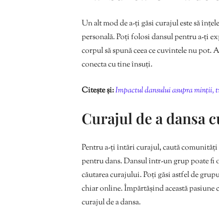
Un alt mod de a-ți găsi curajul este să înțe
personală. Poți folosi dansul pentru a-ți ex
corpul să spună ceea ce cuvintele nu pot. Ac
conecta cu tine însuți.
Citește și:
Impactul dansului asupra minții, tr
Curajul de a dansa cu
Pentru a-ți întări curajul, caută comunităț
pentru dans. Dansul într-un grup poate fi o
căutarea curajului. Poți găsi astfel de grup
chiar online. Împărtășind această pasiune cu
curajul de a dansa.