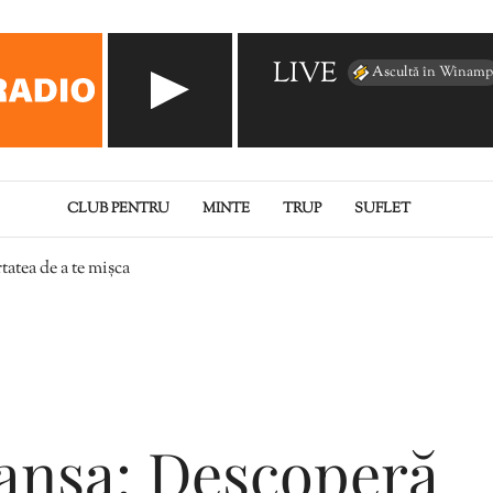
LIVE
Ascultă în Winamp
CLUB PENTRU
MINTE
TRUP
SUFLET
tatea de a te mișca
dansa: Descoperă