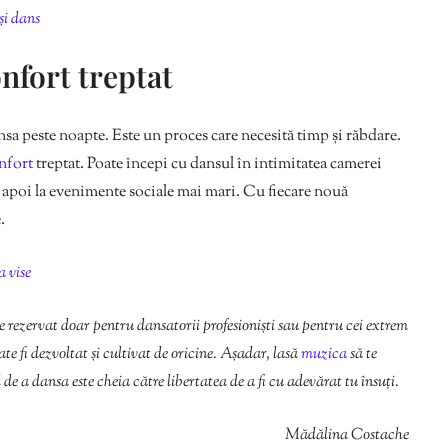
și dans
onfort treptat
nsa peste noapte. Este un proces care necesită timp și răbdare.
nfort
treptat. Poate începi cu dansul în intimitatea camerei
și apoi la evenimente sociale mai mari. Cu fiecare nouă
.
a vise
ie rezervat doar pentru dansatorii profesioniști sau pentru cei extrem
oate fi dezvoltat și cultivat de oricine. Așadar, lasă
muzica
să te
de a dansa este cheia către libertatea de a fi cu adevărat tu însuți.
Mădălina Costache