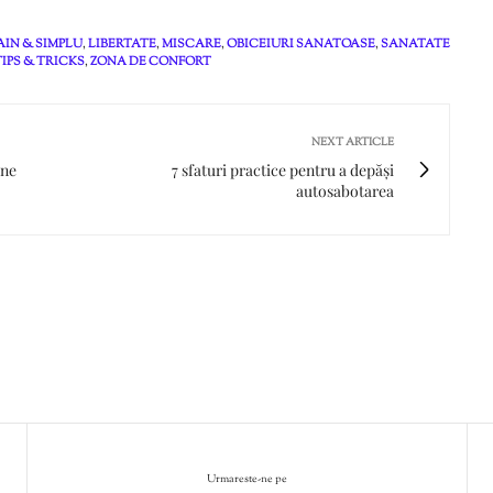
AIN & SIMPLU
,
LIBERTATE
,
MISCARE
,
OBICEIURI SANATOASE
,
SANATATE
TIPS & TRICKS
,
ZONA DE CONFORT
NEXT ARTICLE
 ne
7 sfaturi practice pentru a depăși
autosabotarea
Urmareste-ne pe