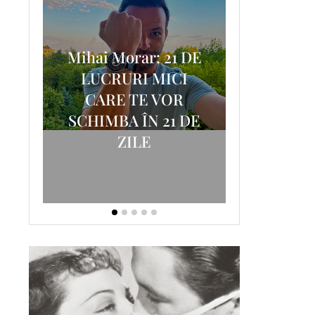
Mihai Morar: 21 DE
i
LUCRURI MICI
AM
SCRISOA
CARE TE VOR
T-
FOSTUL
SCHIMBA ÎN 21 DE
ZILE