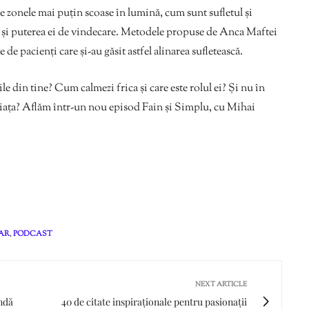
spre zonele mai puțin scoase în lumină, cum sunt sufletul și
ca și puterea ei de vindecare. Metodele propuse de Anca Maftei
de pacienți care și-au găsit astfel alinarea sufletească.
le din tine? Cum calmezi frica și care este rolul ei? Și nu în
viața? Aflăm într-un nou episod Fain și Simplu, cu Mihai
AR
,
PODCAST
NEXT ARTICLE
ndă
40 de citate inspiraționale pentru pasionații