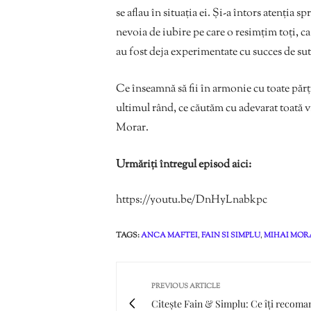
se aflau în situația ei. Și-a întors atenția 
nevoia de iubire pe care o resimțim toți, 
au fost deja experimentate cu succes de sute 
Ce înseamnă să fii în armonie cu toate părți
ultimul rând, ce căutăm cu adevarat toată 
Morar.
Urmăriți întregul episod aici:
https://youtu.be/DnHyLnabkpc
TAGS:
ANCA MAFTEI
,
FAIN SI SIMPLU
,
MIHAI MOR
PREVIOUS ARTICLE
Citește Fain & Simplu: Ce îți recoma