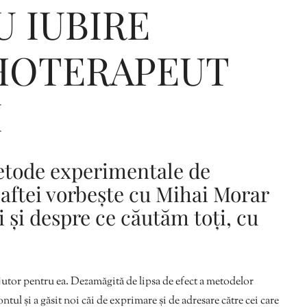
 IUBIRE
IHOTERAPEUT
Editorial Miha
Morar: CUM L-
I
SALVAT PE FĂ
FRUMOS
tode experimentale de
aftei vorbește cu Mihai Morar
i și despre ce căutăm toți, cu
jutor pentru ea. Dezamăgită de lipsa de efect a metodelor
ontul și a găsit noi căi de exprimare și de adresare către cei care