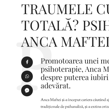
TRAUMELE CU
TOTALĂ? PS
ANCA MAFTE
Promotoarea unei me
psihoterapie, Anca M
despre puterea iubiri
adevărat.
Anca Maftei și-a început cariera căutând a
tradiționale de psihanaliză, și-a extins oriz