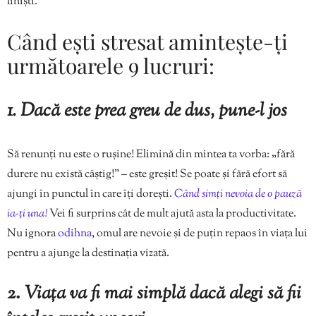
liniști.
Când ești stresat amintește-ți
următoarele 9 lucruri:
1. Dacă este prea greu de dus, pune-l jos
Să renunți nu este o rușine! Elimină din mintea ta vorba: „fără
durere nu există câștig!” – este greșit! Se poate și fără efort să
ajungi în punctul în care îți dorești.
Când simți nevoia de o pauză
ia-ți una!
Vei fi surprins cât de mult ajută asta la productivitate.
Nu ignora
odihna
, omul are nevoie și de puțin repaos în viața lui
pentru a ajunge la destinația vizată.
2.
Viața va fi mai simplă dacă alegi să fii