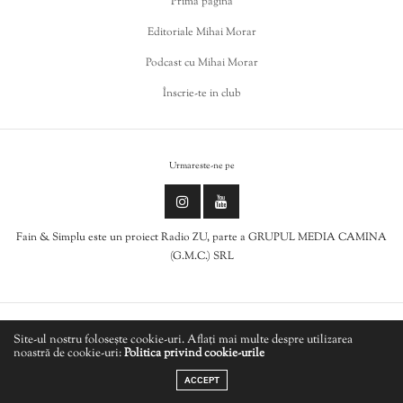
Prima pagina
Editoriale Mihai Morar
Podcast cu Mihai Morar
Înscrie-te in club
Urmareste-ne pe
Fain & Simplu este un proiect Radio ZU, parte a GRUPUL MEDIA CAMINA
(G.M.C.) SRL
Politica de cookies
Site-ul nostru folosește cookie-uri. Aflați mai multe despre utilizarea
noastră de cookie-uri:
Politica privind cookie-urile
LIVE
Politică de confidențialitate
ACCEPT
JON MALKIN - Bag Into Bag