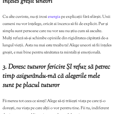
înțeles greșit uneori
Cu alte cuvinte, nu-ți irosi
energia
pe explicații fără sfârșit. Unii
oameni nu vor înțelege, oricât ai încerca să fii de explicit. Pur și
simplu sunt persoane care nu vor sau nu știu cum să asculte.
Mulți refuză să-și schimbe opiniile din rigiditatea căpătată de-a
lungul vieții. Asta nu mai este treaba ta! Alege uneori să fii înțeles
greșit, e mai bine pentru sănătatea ta mintală și emoțională.
3. Doresc tuturor fericire ȘI refuz să petrec
timp asigurându-mă că alegerile mele
sunt pe placul tuturor
Fă mereu tot ceea ce simți! Alege să-ți trăiești viața pe care ți-o
dorești, nu viața pe care alții o vor pentru tine. Fii tu, indiferent