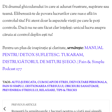
Dă drumul ghiozdanului în care ai adunat frustrare, supărare sau
teamă. Eliberează-te de povara lucrurilor care nus e află în
controlul tău! Fii atent doar la aspectele vieții pe care le poți
controla. Dacă nu ne-am făcut clar înțeleși: unicul lucru asupra
căruia ai control deplin ești tu!
Pentru un plus de inspirație și claritate,
urmărește:
MANUAL
PENTRU DETOX SUFLETESC. TUKARAM,
DISTRUGĂTORUL DE MITURI ȘI EGO. | Fain & Simplu
Podcast 077
TAGS:
AUTO-JUDECATA
,
CUM SCAPI DE STRES
,
DEZVOLTARE PERSONALA
,
FAIN SI SIMPLU
,
GESTIONAREA STRESULUI
,
OBICEIURI SANATOASE
,
PREVENIREA STRESULUI
,
RELAXARE
,
TIPS & TRICKS
PREVIOUS ARTICLE
Renunță la următoarele 5 lucruri pentru o viață mai simplă