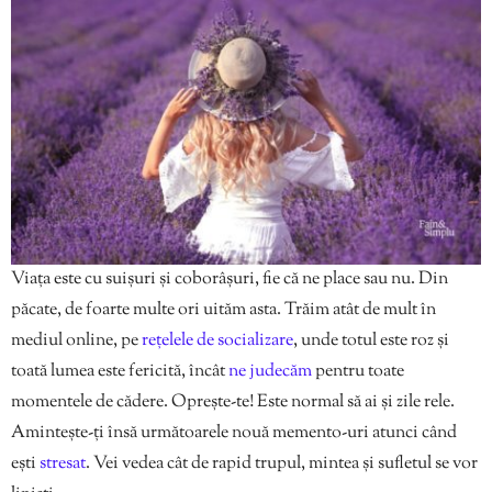
Viața este cu suișuri și coborâșuri, fie că ne place sau nu. Din
păcate, de foarte multe ori uităm asta. Trăim atât de mult în
mediul online, pe
rețelele de socializare
, unde totul este roz și
toată lumea este fericită, încât
ne judecăm
pentru toate
momentele de cădere. Oprește-te! Este normal să ai și zile rele.
Amintește-ți însă următoarele nouă memento-uri atunci când
ești
stresat
. Vei vedea cât de rapid trupul, mintea și sufletul se vor