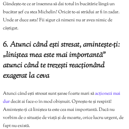
Gândește-te ce ar însemna să dai totul în bucătărie lângă un
bucătar șef cu stea Michelin? Oricât te-ai strădui ar fi în zadar.
Unde ar duce asta? Fii sigur că nimeni nu ar avea nimic de
câștigat.
6.
Atunci când ești stresat, amintește-ți
:
„liniștea mea este mai importantă”
atunci când te trezești reacționând
exagerat la ceva
Atunci când ești stresat sunt șanse foarte mari să
acționezi mai
dur
decât ai face-o în mod obișnuit. Oprește-te și respiră!
Amintește-ți că liniștea ta este cea mai importantă. Dacă nu
vorbim de o situație de viață și de moarte, orice lucru urgent, de
fapt nu există.