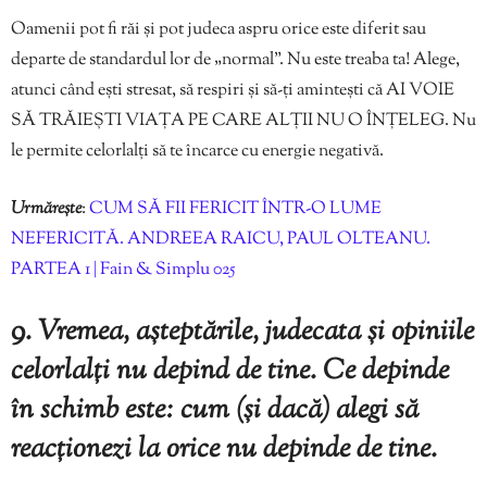
Oamenii pot fi răi și pot judeca aspru orice este diferit sau
departe de standardul lor de „normal”. Nu este treaba ta! Alege,
atunci când ești stresat, să respiri și să-ți amintești că AI VOIE
SĂ TRĂIEȘTI VIAȚA PE CARE ALȚII NU O ÎNȚELEG. Nu
le permite celorlalți să te încarce cu energie negativă.
Urmărește
:
CUM SĂ FII FERICIT ÎNTR-O LUME
NEFERICITĂ. ANDREEA RAICU, PAUL OLTEANU.
PARTEA 1 | Fain & Simplu 025
9. Vremea, așteptările, judecata și opiniile
celorlalți nu depind de tine. Ce depinde
în schimb este: cum (și dacă) alegi să
reacționezi la orice nu depinde de tine.