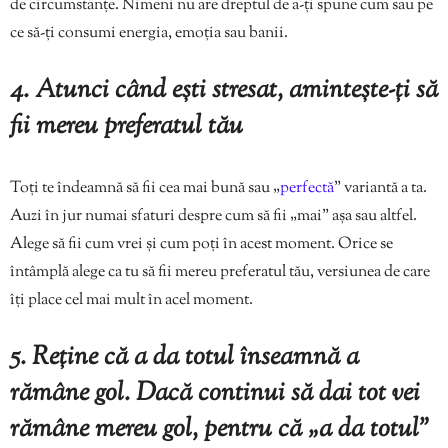
de circumstanțe. Nimeni nu are dreptul de a-ți spune cum sau pe
ce să-ți consumi energia, emoția sau banii.
4. Atunci când ești stresat, amintește-ți să
fii mereu preferatul tău
Toți te îndeamnă să fii cea mai bună sau „
perfectă
” variantă a ta.
Auzi în jur numai sfaturi despre cum să fii „mai” așa sau altfel.
Alege să fii cum vrei și cum poți în acest moment. Orice se
întâmplă alege ca tu să fii mereu preferatul tău, versiunea de care
îți place cel mai mult în acel moment.
5. Reține că a da totul înseamnă a
rămâne gol. Dacă continui să dai tot vei
rămâne mereu gol, pentru că „a da totul”