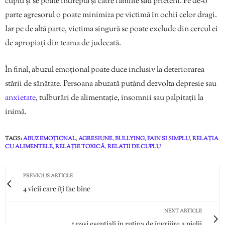
cuplu și se poate îndrepta și către familie sau prieteni. Pe de-o
parte agresorul o poate minimiza pe victimă în ochii celor dragi.
Iar pe de altă parte, victima singură se poate exclude din cercul ei
de apropiați din teama de judecată.
În final, abuzul emoțional poate duce inclusiv la deteriorarea
stării de sănătate. Persoana abuzată putând dezvolta depresie sau
anxietate
, tulburări de alimentație, insomnii sau palpitații la
inimă.
TAGS:
ABUZ EMOȚIONAL
,
AGRESIUNE
,
BULLYING
,
FAIN SI SIMPLU
,
RELAȚIA
CU ALIMENTELE
,
RELAȚIE TOXICĂ
,
RELATII DE CUPLU
PREVIOUS ARTICLE
4 vicii care îți fac bine
NEXT ARTICLE
5 pași esențiali în rutina de îngrijire a pielii