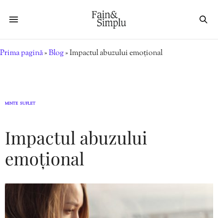
Prima pagină
»
Blog
»
Impactul abuzului emoțional
MINTE
SUFLET
,
Impactul abuzului
emoțional