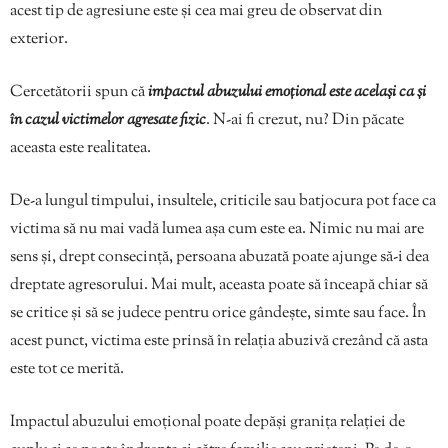
acest tip de agresiune este și cea mai greu de observat din
exterior.
Cercetătorii spun că
impactul abuzului emoțional este același ca și
în cazul victimelor agresate fizic
. N-ai fi crezut, nu? Din păcate
aceasta este realitatea.
De-a lungul timpului, insultele, criticile sau batjocura pot face ca
victima să nu mai vadă lumea așa cum este ea. Nimic nu mai are
sens și, drept consecință, persoana abuzată poate ajunge să-i dea
dreptate agresorului. Mai mult, aceasta poate să înceapă chiar să
se critice și să se judece pentru orice gândește, simte sau face. În
acest punct, victima este prinsă în relația abuzivă crezând că asta
este tot ce merită.
Impactul abuzului emoțional poate depăși granița relației de