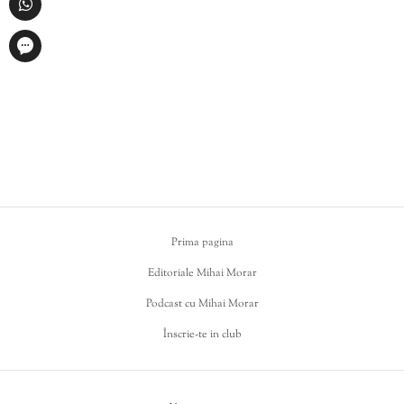
Prima pagina
Editoriale Mihai Morar
Podcast cu Mihai Morar
Înscrie-te in club