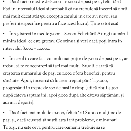
Dacă faci o medie de 8.000 – 10.000 de pași pe zi, felicitări!
Ești în intervalul ideal și probabil că nu trebuie să încerci să obții
mai mult decât atât (cu excepția cazului în care avi nevoi sau
preferințe specifice pentru a face acest lucru). Ține-o tot așa!
Înregistrezi în medie 7.000 – 8.000? Felicitări! Atingi numărul
minim ideal, ce este grozav. Continuă și vezi dacă poți intra în
intervalul 8.000 – 10.000.
În cazul în care faci cu mult mai puțin de 7.000 de pași pe zi, ar
trebui să te concentrezi să faci mai mulți. Studiile arată că
creșterea numărului de pași cu 1.000 oferă beneficii pentru
sănătate. Apoi, încearcă să lucrezi treptat până la 7.000,
progresând în trepte de 500 de pași în timp (adică obții 4.500
după câteva săptămâni, apoi 5.000 după alte câteva săptămâni și
așa mai departe).
Dacă faci mai mult de 10.000, felicitări! Sunt o mulțime de
pași și, dacă reușești să susții asta fără probleme, e minunat!
Totuși, nu este ceva pentru care oamenii trebuie să se