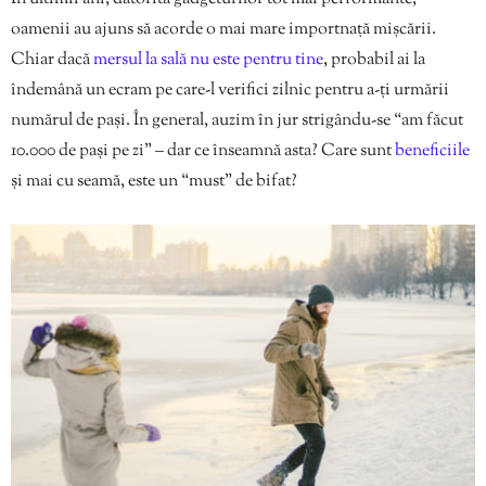
oamenii au ajuns să acorde o mai mare importnață mișcării.
Chiar dacă
mersul la sală nu este pentru tine
, probabil ai la
îndemână un ecram pe care-l verifici zilnic pentru a-ți urmării
numărul de pași. În general, auzim în jur strigându-se “am făcut
10.000 de pași pe zi” – dar ce înseamnă asta? Care sunt
beneficiile
și mai cu seamă, este un “must” de bifat?