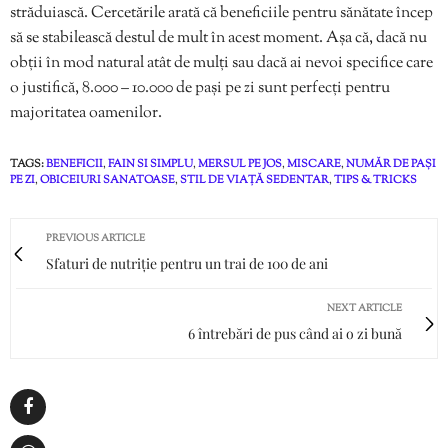
străduiască. Cercetările arată că beneficiile pentru sănătate încep
să se stabilească destul de mult în acest moment. Așa că, dacă nu
obții în mod natural atât de mulți sau dacă ai nevoi specifice care
o justifică, 8.000 – 10.000 de pași pe zi sunt perfecți pentru
majoritatea oamenilor.
TAGS:
BENEFICII
,
FAIN SI SIMPLU
,
MERSUL PE JOS
,
MISCARE
,
NUMĂR DE PAȘI
PE ZI
,
OBICEIURI SANATOASE
,
STIL DE VIAȚĂ SEDENTAR
,
TIPS & TRICKS
PREVIOUS ARTICLE
Sfaturi de nutriție pentru un trai de 100 de ani
NEXT ARTICLE
6 întrebări de pus când ai o zi bună