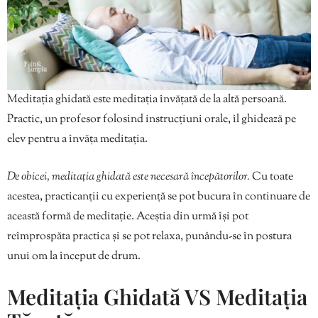
Meditația ghidată este meditația învățată de la altă persoană.
Practic, un profesor folosind instrucțiuni orale, îl ghidează pe
elev pentru a învăța meditația.
De obicei, meditația ghidată este necesară începătorilor.
Cu toate
acestea, practicanții cu experiență se pot bucura în continuare de
această formă de meditație. Aceștia din urmă își pot
reîmprospăta practica și se pot relaxa, punându-se în postura
unui om la început de drum.
Meditația Ghidată VS Meditația