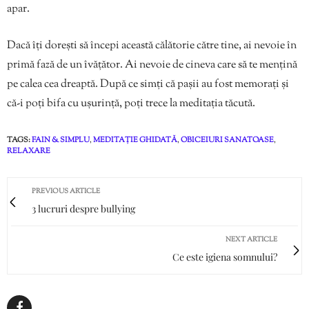
apar.
Dacă îți dorești să începi această călătorie către tine, ai nevoie în
primă fază de un îvățător. Ai nevoie de cineva care să te mențină
pe calea cea dreaptă. După ce simți că pașii au fost memorați și
că-i poți bifa cu ușurință, poți trece la meditația tăcută.
TAGS:
FAIN & SIMPLU
,
MEDITAȚIE GHIDATĂ
,
OBICEIURI SANATOASE
,
RELAXARE
PREVIOUS ARTICLE
3 lucruri despre bullying
NEXT ARTICLE
Ce este igiena somnului?