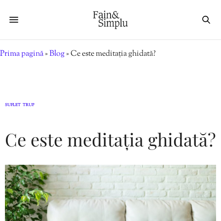
Prima pagină
»
Blog
»
Ce este meditația ghidată?
SUFLET
TRUP
,
Ce este meditația ghidată?