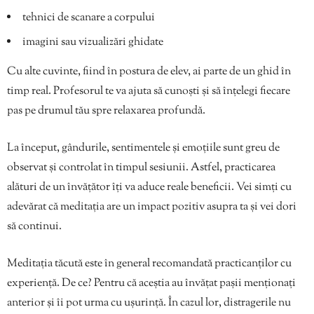
tehnici de scanare a corpului
imagini sau vizualizări ghidate
Cu alte cuvinte, fiind în postura de elev, ai parte de un ghid în
timp real. Profesorul te va ajuta să cunoști și să înțelegi fiecare
pas pe drumul tău spre relaxarea profundă.
La început, gândurile, sentimentele și emoțiile sunt greu de
observat și controlat în timpul sesiunii. Astfel, practicarea
alături de un învățător îți va aduce reale beneficii. Vei simți cu
adevărat că meditația are un impact pozitiv asupra ta și vei dori
să continui.
Meditația tăcută este în general recomandată practicanților cu
experiență. De ce? Pentru că aceștia au învățat pașii menționați
anterior și îi pot urma cu ușurință. În cazul lor, distragerile nu