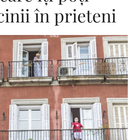
inii în prieteni
Editorial Miha
Morar: CUM L-
SALVAT PE FĂ
FRUMOS