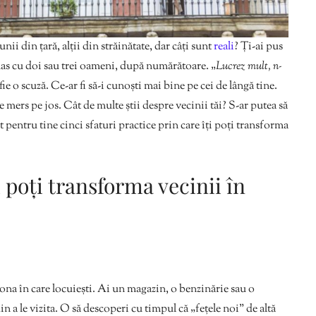
 unii din țară, alții din străinătate, dar câți sunt
reali
? Ți-ai pus
mas cu doi sau trei oameni, după numărătoare. „
Lucrez mult, n-
 fie o scuză. Ce-ar fi să-i cunoști mai bine pe cei de lângă tine.
e mers pe jos. Cât de multe știi despre vecinii tăi? S-ar putea să
it pentru tine cinci sfaturi practice prin care îți poți transforma
i poți transforma vecinii în
zona în care locuiești. Ai un magazin, o benzinărie sau o
din a le vizita. O să descoperi cu timpul că „fețele noi” de altă