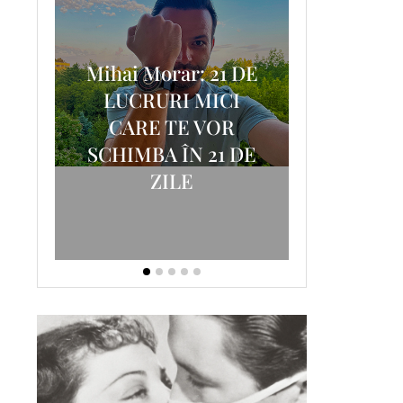
Mihai Morar: 21 DE
i
LUCRURI MICI
AM
SCRISOA
CARE TE VOR
T-
FOSTUL
SCHIMBA ÎN 21 DE
ZILE