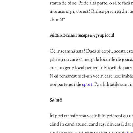
starea de bine. Pe de altă parte, o să te fac
morăcănoșii, corect? Ridică privirea din tele
„bună!”.
Alătură-te sau începe un grup local
Ce înseamnă asta? Dacă ai copii, acesta est
părinți cu care să mergi la locurile de joac
crea un grup local pentru iubitorii de patru
N-ai remarcat nici-un vecin care iese îmbăca
noi parteneri de
sport
. Posibilitățile sunt i
Salută
Îți poți transforma vecinii în prieteni cu 
când în când atunci când ieși din casă, dar 
sunt în aceeași situație ca tine, ori sunt
timi