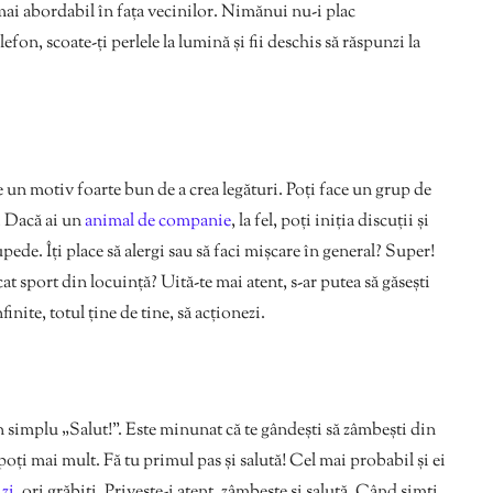
ă mai abordabil în fața vecinilor. Nimănui nu-i plac
fon, scoate-ți perlele la lumină și fii deschis să răspunzi la
e un motiv foarte bun de a crea legături. Poți face un grup de
ă. Dacă ai un
animal de companie
, la fel, poți iniția discuții și
pede. Îți place să alergi sau să faci mișcare în general? Super!
t sport din locuință? Uită-te mai atent, s-ar putea să găsești
nfinite, totul ține de tine, să acționezi.
un simplu „Salut!”. Este minunat că te gândești să zâmbești din
poți mai mult. Fă tu primul pas și salută! Cel mai probabil și ei
zi
, ori grăbiți. Privește-i atent, zâmbește și salută. Când simți