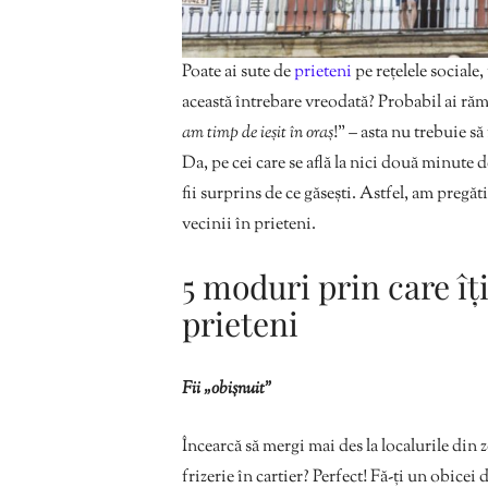
Poate ai sute de
prieteni
pe rețelele sociale,
această întrebare vreodată? Probabil ai ră
am timp de ieșit în oraș
!” – asta nu trebuie să
Da, pe cei care se află la nici două minute d
fii surprins de ce găsești. Astfel, am pregăt
vecinii în prieteni.
5 moduri prin care îț
prieteni
Fii „obișnuit”
Încearcă să mergi mai des la localurile din 
frizerie în cartier? Perfect! Fă-ți un obicei 