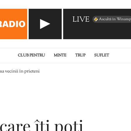
LIVE
Ascultă în Winamp
CLUB PENTRU
MINTE
TRUP
SUFLET
ma vecinii în prieteni
are îți poți