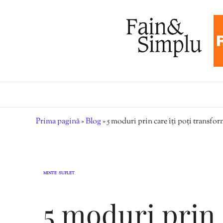
Prima pagină
»
Blog
»
5 moduri prin care îți poți transfor
MINTE
SUFLET
,
5 moduri prin c