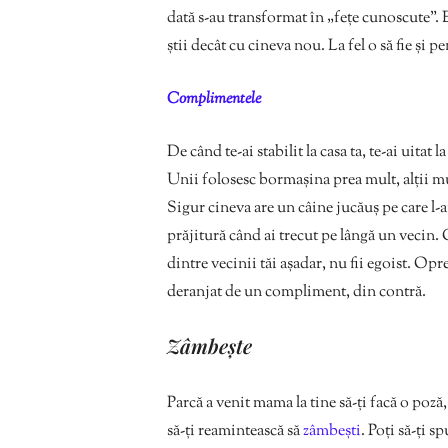
dată s-au transformat în „fețe cunoscute”. E
știi decât cu cineva nou. La fel o să fie și p
Complimentele
De când te-ai stabilit la casa ta, te-ai uitat 
Unii folosesc bormașina prea mult, alții mu
Sigur cineva are un câine jucăuș pe care l-a
prăjitură când ai trecut pe lângă un vecin. C
dintre vecinii tăi așadar, nu fii egoist. Opre
deranjat de un compliment, din contră.
Zâmbește
Parcă a venit mama la tine să-ți facă o poz
să-ți reamintească să
zâmbești
. Poți să-ți s