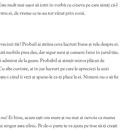
ste mult mai ușor să intri în vorbă cu cineva pe care simți că-l
entru ei, de vreme ce te-au tot văzut prin zonă.
la vecinii tăi? Probail ai strâns ceva lucruri bune și rele despre ei.
tă mobila prea des, dar sigur sunt și oameni faini în jurul tău.
i admirat de la geam. Probabil ai simțit miros plăcut de
u alte cuvinte, ai în jur lucruri pe care le apreciezi la unii
ște-i când îi vezi și spune-le ce-ți place la ei. Nimeni nu o să fie
ă, nu? Ei bine, acum ești om mare și nu mai ai nevoie ca mama
pui singur asta zilnic. Pe de-o parte te va ajuta pe tine să-ți crești