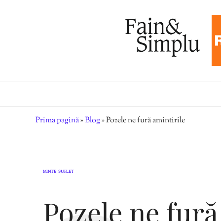
Prima pagină
»
Blog
»
Pozele ne fură amintirile
MINTE
SUFLET
,
Pozele ne fură