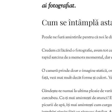
ai fotografiat.
Cum se întâmplă ast
Pozele ne fură amintirile pentru că noi le dă
Credem că făcând o fotografie, avem tot ce n
rapid sarcina de a memora momentul, dar el 
O cameră prinde doar o imagine statică, omu
față, vezi mai mult decât forme și culori. V
Gândește-te numai la ultima ploaie de vară. 
curcubeu. Ce-ți mai amintești de atunci? Er
picurii de apă, îți mai amintești cum curge