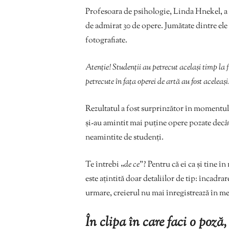
Profesoara de psihologie, Linda Hnekel, a t
de admirat 30 de opere. Jumătate dintre ele a
fotografiate.
Atenție! Studenții au petrecut același timp la 
petrecute în fața operei de artă au fost aceleași
Rezultatul a fost surprinzător în momentul î
și-au amintit mai puține opere pozate decât 
neamintite de studenți.
Te întrebi „
de ce
”? Pentru că ei ca și tine 
este ațintită doar detaliilor de tip: încadra
urmare, creierul nu mai înregistrează în m
În clipa în care faci o poză