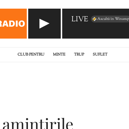
LIVE
Ascultă în Winamp
CLUB PENTRU
MINTE
TRUP
SUFLET
 amintirile