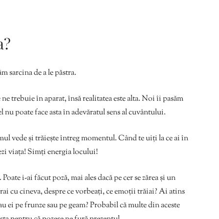
a?
m sarcina de a le păstra.
e trebuie în aparat, însă realitatea este alta. Noi îi pasăm
nu poate face asta în adevăratul sens al cuvântului.
l vede și trăiește întreg momentul. Când te uiți la ce ai în
ezi viața! Simți energia locului!
Poate i-ai făcut poză, mai ales dacă pe cer se zărea și un
ai cu cineva, despre ce vorbeați, ce emoții trăiai? Ai atins
au ei pe frunze sau pe geam? Probabil că multe din aceste