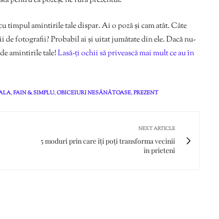
sta pentru că pozeșe ne fură prezentul.
cu timpul amintirile tale dispar. Ai o poză și cam atât. Câte
 de fotografii? Probabil ai și uitat jumătate din ele. Dacă nu-
ă de amintirile tale!
Lasă-ți ochii să privească mai mult ce au în
ALA
,
FAIN & SIMPLU
,
OBICEIURI NESĂNĂTOASE
,
PREZENT
NEXT ARTICLE
5 moduri prin care îți poți transforma vecinii
în prieteni