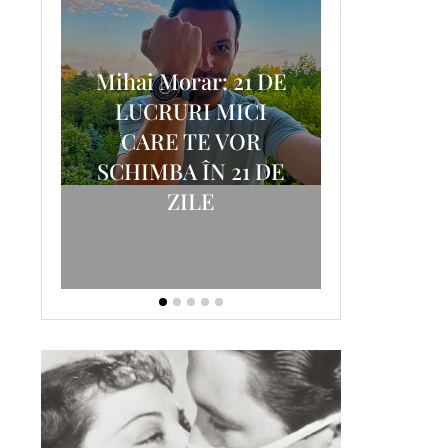
Mihai Morar: 21 DE
i
LUCRURI MICI
AM
SCRISOA
CARE TE VOR
T-
FOSTUL
SCHIMBA ÎN 21 DE
ZILE