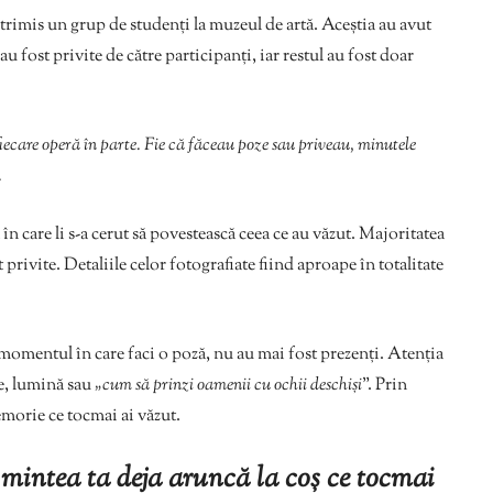
rimis un grup de studenți la muzeul de artă. Aceștia au avut
u fost privite de către participanți, iar restul au fost doar
fiecare operă în parte. Fie că făceau poze sau priveau, minutele
.
n care li s-a cerut să povestească ceea ce au văzut. Majoritatea
privite. Detaliile celor fotografiate fiind aproape în totalitate
în momentul în care faci o poză, nu au mai fost prezenți. Atenția
re, lumină sau
„cum să prinzi oamenii cu ochii deschiși
”. Prin
emorie ce tocmai ai văzut.
, mintea ta deja aruncă la coș ce tocmai