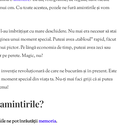
unui om. Cu toate acestea, pozele ne fură amintirile și vom
 l-au îmbrățișat cu mare deschidere. Nu mai era necesar să stai
ginea unui moment special. Puteai avea „tabloul” rapid, făcut
unui pictor. Pe lângă economia de timp, puteai avea zeci sau
r pe perete. Magic, nu?
o invenție revoluționară de care ne bucurăm și în prezent. Este
 moment special din viața ta. Nu-ți mai faci griji că ai putea
lema!
 amintirile?
iile ne pot înrăutății
memoria
.