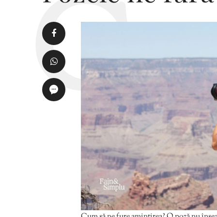
Cum să ne fure amintirea? O poză nu îns