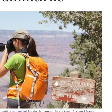
Editorial Miha
Morar: CUM L-
SALVAT PE FĂ
FRUMOS
eamnă o
amintire
? Ba da, fotografiile, de regulă, sunt făcute