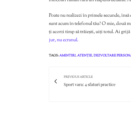
întrebări rămân fără un răspuns detaliat. A
Poate nu realizezi în primele secunde, însă 
sunt acum în telefonul tău? O mie, două mii
ți acorzi timp să trăiești, uiți totul. Ai grij
jur, nu ecranul.
TAGS:
AMINTIRI
,
ATENȚIE
,
DEZVOLTARE PERSON
PREVIOUS ARTICLE
Sport vara: 4 sfaturi practice